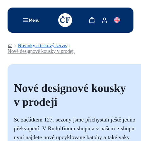
TODO: Add description for reader
Zobrazit košík
Zobrazit můj účet
Menu
Domovská stránka
Novinky a tiskový servis
Nové designové kousky v prodeji
Nové designové kousky
v prodeji
Se začátkem 127. sezony jsme přichystali ještě jedno
překvapení. V Rudolfinum shopu a v našem e-shopu
nyní najdete nové upcyklované batohy a také vaky