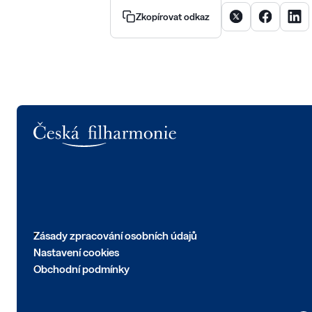
Sdílet článek na X
Sdílet člán
Sdíle
Zkopírovat odkaz
Logo
Zásady zpracování osobních údajů
Nastavení cookies
Obchodní podmínky