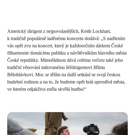
Americký dirigent z nejpovolanějších, Keith Lockhart,
k tradičně populárně laděnému koncertu dodává: „S nadšením
vás opět zvu na koncert, který je každoročním dárkem České
filharmonie domácímu publiku a návštěvníkům hlavního města
České republiky. Mimořádnost dává celému večeru také jeho
tradiční věnování milovanému šéfdirigentovi Jiřímu
Bělohlávkovi. Moc se těším na další setkání se svojí českou
hudební rodinou a na to, že budeme opět hrát uprostřed města,
ve kterém odjakživa zněla skvělá hudba!“