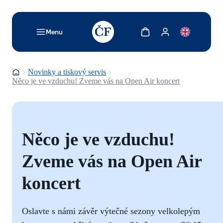
TODO: Add description for reader
Zobrazit košík
Zobrazit můj účet
Menu
Domovská stránka
Novinky a tiskový servis
Něco je ve vzduchu! Zveme vás na Open Air koncert
Něco je ve vzduchu!
Zveme vás na Open Air
koncert
Oslavte s námi závěr výtečné sezony velkolepým