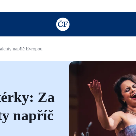
TODO: Add description for reader
alenty napříč Evropou
érky: Za
ty napříč