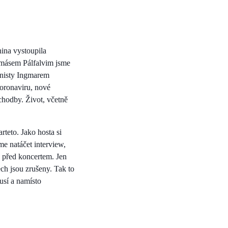
ina vystoupila
másem Pálfalvim jsme
anisty Ingmarem
oronaviru, nové
hodby. Život, včetně
teto. Jako hosta si
e natáčet interview,
 před koncertem. Jen
ch jsou zrušeny. Tak to
usí a namísto