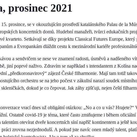
, prosinec 2021
15. prosince, se v okouzlujícím prostředí katalánského Palau de la Mús
vropských koncertních domů. Hudební manažeři, tvůrci edukačních proje
vé kvarteto. Setkávají se díky projektu Classical Futures Europe, který 
nům a Evropankám dláždit cestu k mezinárodní kariéře profesionální
kávou a sendvičem se nese ve znamení radosti, úsměvů a nadšeného vítá
bě, jiní poprvé naživo. Zdravím se například s intendantem z Kolína 
dní „předkoronavirový“ zájezd České filharmonie. Mají tam totiž tako
stujícího orchestru se na jeho počest v zákulisí narazí soudek místního
 skleničkách, dokud je co čepovat. Jak záhy zjišťuji, nejen čeští filharm
onverzace vrací dnes už obligátní otázkou: „No a co u vás? Hrajete?“ V
ní. Ostatně covid-19 je téma, které často zmiňujeme i během oficiální
 talentům otevírat dveře koncertních síní napříč kontinentem a ještě k
práci zrovna nezjednoduší. A pokud jste navíc onen mladý talent, platí
n belgický kontrabasista. Ale o tom až za chvilku.