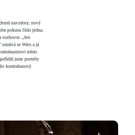
ndemii navzdory, nový
ém pokusu číslo jedna.
a rozhovor. „Jen
“ usmívá se Wies a já
ntrabasistovi místo
pořídili jsme portréty
ákův kontrabasový