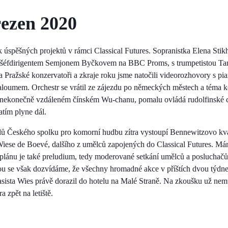
řezen 2020
úspěšných projektů v rámci Classical Futures. Sopranistka Elena Stikh
a šéfdirigentem Semjonem Byčkovem na BBC Proms, s trumpetistou Ta
 Pražské konzervatoři a zkraje roku jsme natočili videorozhovory s pi
umem. Orchestr se vrátil ze zájezdu po německých městech a téma k
nekonečně vzdáleném čínském Wu-chanu, pomalu ovládá rudolfinské c
atím plyne dál.
ů Českého spolku pro komorní hudbu zítra vystoupí Bennewitzovo kvar
 Wiese de Boevé, dalšího z umělců zapojených do Classical Futures. Mám
plánu je také preludium, tedy moderované setkání umělců a posluchačů
u se však dozvídáme, že všechny hromadné akce v příštích dvou týdne
ista Wies právě dorazil do hotelu na Malé Straně. Na zkoušku už nem
a zpět na letiště.