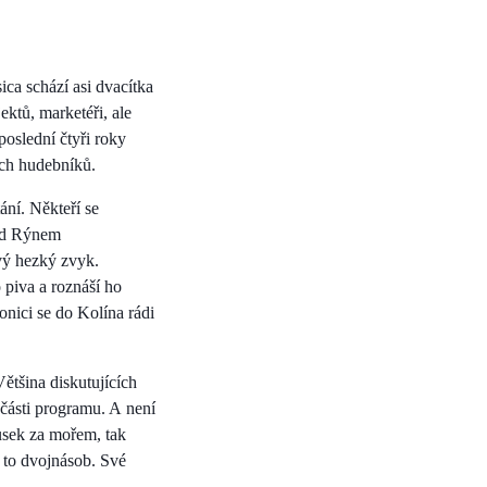
ica schází asi dvacítka
ktů, marketéři, ale
poslední čtyři roky
ch hudebníků.
ní. Někteří se
nad Rýnem
vý hezký zvyk.
 piva a roznáší ho
onici se do Kolína rádi
ětšina diskutujících
 části programu. A není
ousek za mořem, tak
 to dvojnásob. Své