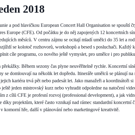
leden 2018
unie a pod hlavičkou European Concert Hall Organisation se spouští čt
res Europe (CFE). Od počátku je do něj zapojených 12 koncertních síní
dujících měsíců. V centru zájmu se ocitají mladí umělci do 35 let a rod
ozjíždí se kolotoč rozhovorů, workshopů a besed s posluchači. Každý ko
aplnit cíle programu, co nového ještě vymyslet, pro umělce i pro publik
a překážky. Během sezony čas plyne neuvěřitelně rychle. Koncertní sín
se domlouvají na několik let dopředu. Itineráře umělců se plánují na
li jejich kariéra trvá pět nebo padesát let. Jako manažeři a koordinátoři
 ještě jeden mistrovský kurz nebo vyhradit odpoledne na natočení vide
ím z cílů CFE je profesní rozvoj (professional development), a jak vidno
e díky projektům, které často vznikají nad rámec standardní koncertní č
 v komorní hře, další v plánování nebo marketingové kreativitě.