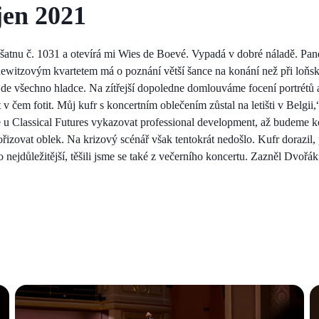
jen 2021
šatnu č. 1031 a otevírá mi Wies de Boevé. Vypadá v dobré náladě. Pa
ewitzovým kvartetem má o poznání větší šance na konání než při loňsk
ůjde všechno hladce. Na zítřejší dopoledne domlouváme focení portrétů 
v čem fotit. Můj kufr s koncertním oblečením zůstal na letišti v Belgii,
u Classical Futures vykazovat professional development, až budeme ko
pořizovat oblek. Na krizový scénář však tentokrát nedošlo. Kufr dorazil, 
ho nejdůležitější, těšili jsme se také z večerního koncertu. Zazněl Dvoř