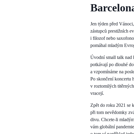
Barcelona
Jen týden před Vánoci, 
zástupců prestižních e
i filozof nebo saxofono
pomáhal mladým Evropa
Úvodní small talk nad 
potkávají po dlouhé do
a vzpomínáme na posle
Po skončení koncertu ho
v roztomilých titěrných
vracejí.
Zpět do roku 2021 se k
při tom nevědomky zváž
divu. Chcete-li mladým
vám globální pandemie 
o tom ví například jede