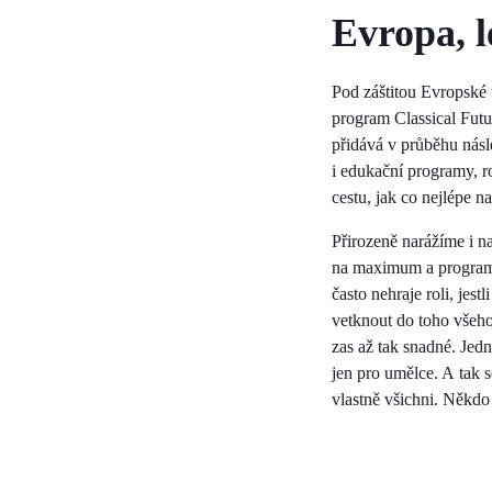
Evropa, 
Pod záštitou Evropské 
program Classical Futu
přidává v průběhu násle
i edukační programy, r
cestu, jak co nejlépe n
Přirozeně narážíme i n
na maximum a programy 
často nehraje roli, jest
vetknout do toho všeho
zas až tak snadné. Jedn
jen pro umělce. A tak s
vlastně všichni. Někdo