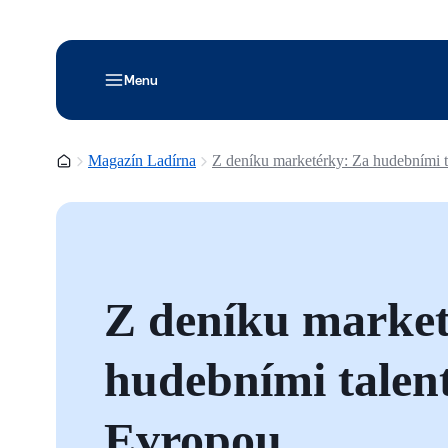
Menu
Domovská stránka
Magazín Ladírna
Z deníku marketérky: Za hudebními t
Z deníku market
hudebními talen
Evropou