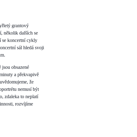
yřletý grantový
, několik dalších se
í se koncertní cykly
ncertní sál hledá svoji
um.
ě jsou obsazené
 minuty a překvapivě
 si uvědomujeme, že
oportrétu nemusí být
, zdaleka to neplatí
innosti, rozvíjíme