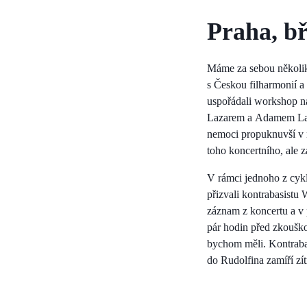
Praha, b
Máme za sebou několik 
s Českou filharmonií 
uspořádali workshop na
Lazarem a Adamem Lalo
nemoci propuknuvší v 
toho koncertního, ale z
V rámci jednoho z cykl
přizvali kontrabasistu
záznam z koncertu a v 
pár hodin před zkouško
bychom měli. Kontrabas
do Rudolfina zamíří zítr