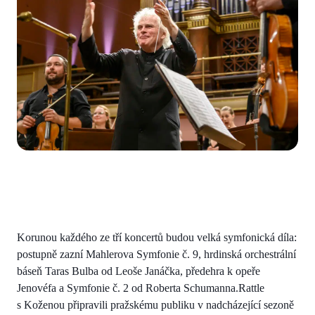
Korunou každého ze tří koncertů budou velká symfonická díla:
postupně zazní Mahlerova Symfonie č. 9, hrdinská orchestrální
báseň Taras Bulba od Leoše Janáčka, předehra k opeře
Jenovéfa a Symfonie č. 2 od Roberta Schumanna.Rattle
s Koženou připravili pražskému publiku v nadcházející sezoně