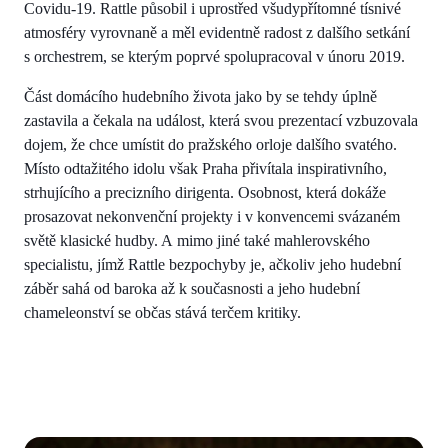
Covidu-19. Rattle působil i uprostřed všudypřítomné tísnivé
atmosféry vyrovnaně a měl evidentně radost z dalšího setkání
s orchestrem, se kterým poprvé spolupracoval v únoru 2019.
Část domácího hudebního života jako by se tehdy úplně
zastavila a čekala na událost, která svou prezentací vzbuzovala
dojem, že chce umístit do pražského orloje dalšího svatého.
Místo odtažitého idolu však Praha přivítala inspirativního,
strhujícího a precizního dirigenta. Osobnost, která dokáže
prosazovat nekonvenční projekty i v konvencemi svázaném
světě klasické hudby. A mimo jiné také mahlerovského
specialistu, jímž Rattle bezpochyby je, ačkoliv jeho hudební
záběr sahá od baroka až k současnosti a jeho hudební
chameleonství se občas stává terčem kritiky.