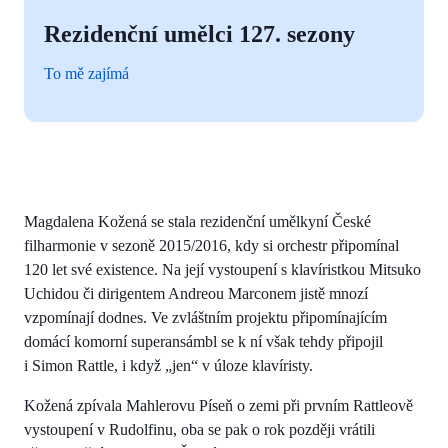
Rezidenční umělci 127. sezony
To mě zajímá
Magdalena Kožená se stala rezidenční umělkyní České
filharmonie v sezoně 2015/2016, kdy si orchestr připomínal
120 let své existence. Na její vystoupení s klavíristkou Mitsuko
Uchidou či dirigentem Andreou Marconem jistě mnozí
vzpomínají dodnes. Ve zvláštním projektu připomínajícím
domácí komorní superansámbl se k ní však tehdy připojil
i Simon Rattle, i když „jen“ v úloze klavíristy.
Kožená zpívala Mahlerovu Píseň o zemi při prvním Rattleově
vystoupení v Rudolfinu, oba se pak o rok později vrátili