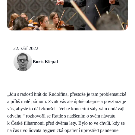
22. září 2022
Boris Klepal
„Jdu s radostí hrát do Rudolfina, přestože je tam problematické
a příliš malé pódium. Zvuk vás ale úplně obejme a povzbuzuje
vás, abyste to dál zkoušeli. Velké koncertní sály vám dodávají
odvahu,“ rozhovořil se Rattle s nadšením o svém návratu
k České filharmonii před dvěma lety. Bylo to ve chvíli, kdy se
na čas uvolňovala hygienická opatření uprostřed pandemie