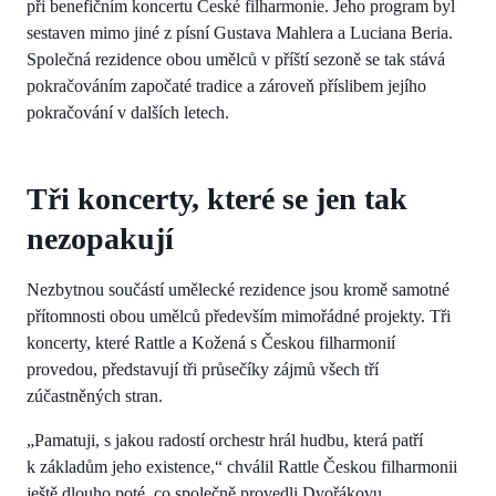
při benefičním koncertu České filharmonie. Jeho program byl
sestaven mimo jiné z písní Gustava Mahlera a Luciana Beria.
Společná rezidence obou umělců v příští sezoně se tak stává
pokračováním započaté tradice a zároveň příslibem jejího
pokračování v dalších letech.
Tři koncerty, které se jen tak
nezopakují
Nezbytnou součástí umělecké rezidence jsou kromě samotné
přítomnosti obou umělců především mimořádné projekty. Tři
koncerty, které Rattle a Kožená s Českou filharmonií
provedou, představují tři průsečíky zájmů všech tří
zúčastněných stran.
„Pamatuji, s jakou radostí orchestr hrál hudbu, která patří
k základům jeho existence,“ chválil Rattle Českou filharmonii
ještě dlouho poté, co společně provedli Dvořákovu