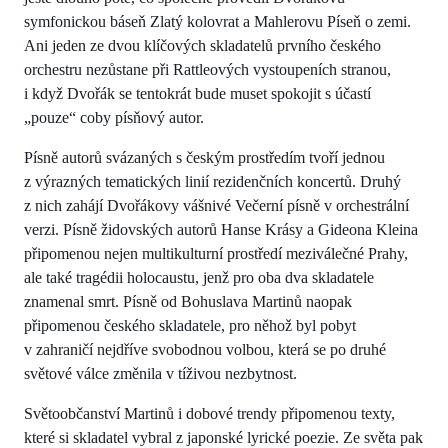
symfonickou báseň Zlatý kolovrat a Mahlerovu Píseň o zemi.
Ani jeden ze dvou klíčových skladatelů prvního českého
orchestru nezůstane při Rattleových vystoupeních stranou,
i když Dvořák se tentokrát bude muset spokojit s účastí
„pouze“ coby písňový autor.
Písně autorů svázaných s českým prostředím tvoří jednou
z výrazných tematických linií rezidenčních koncertů. Druhý
z nich zahájí Dvořákovy vášnivé Večerní písně v orchestrální
verzi. Písně židovských autorů Hanse Krásy a Gideona Kleina
připomenou nejen multikulturní prostředí meziválečné Prahy,
ale také tragédii holocaustu, jenž pro oba dva skladatele
znamenal smrt. Písně od Bohuslava Martinů naopak
připomenou českého skladatele, pro něhož byl pobyt
v zahraničí nejdříve svobodnou volbou, která se po druhé
světové válce změnila v tíživou nezbytnost.
Světoobčanství Martinů i dobové trendy připomenou texty,
které si skladatel vybral z japonské lyrické poezie. Ze světa pak