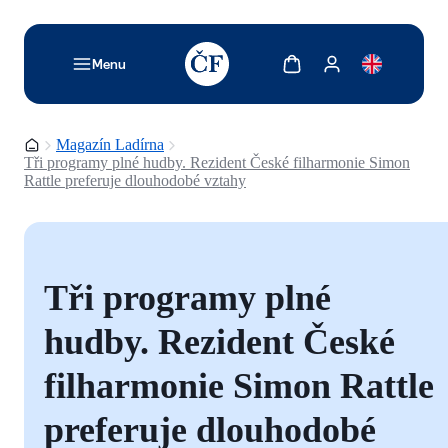
TODO: Add description for reader
Zobrazit košík
Zobrazit můj účet
Menu
Domovská stránka
Magazín Ladírna
Tři programy plné hudby. Rezident České filharmonie Simon
Rattle preferuje dlouhodobé vztahy
Tři programy plné
hudby. Rezident České
filharmonie Simon Rattle
preferuje dlouhodobé