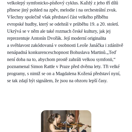
velkolepý symfonicko-písňový cyklus. Každý z jeho tří dílů
přinese jiný pohled na zpěv, melodie i na orchestrální zvuk.
Všechny společně však představí část velkého příběhu
evropské hudby, který se odehrál v průběhu 19. a 20. století.
Ukrývá se v něm ale také rozmach české kultury, jak jej
reprezentuje Antonín Dvořák. Její moderní originalita
a svéhlavost zakódovaná v osobnosti Leoše Janáčka i zdánlivě
nenápadná konkurenceschopnost Bohuslava Martinů.„Teď
není doba na to, abychom prostě zahráli velkou symfonii,“
poznamenal Simon Rattle v Praze před dvěma lety. Tři velké
programy, s nimiž se on a Magdalena Kožená představí nyní,
se tak zdají být signálem, že jsou na obzoru lepší časy.