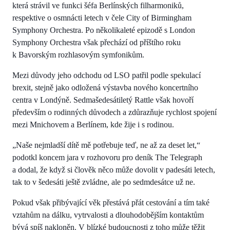
která strávil ve funkci šéfa Berlínských filharmoniků,
respektive o osmnácti letech v čele City of Birmingham
Symphony Orchestra. Po několikaleté epizodě s London
Symphony Orchestra však přechází od příštího roku
k Bavorským rozhlasovým symfonikům.
Mezi důvody jeho odchodu od LSO patřil podle spekulací
brexit, stejně jako odložená výstavba nového koncertního
centra v Londýně. Sedmašedesátiletý Rattle však hovoří
především o rodinných důvodech a zdůrazňuje rychlost spojení
mezi Mnichovem a Berlínem, kde žije i s rodinou.
„Naše nejmladší dítě mě potřebuje teď, ne až za deset let,“
podotkl koncem jara v rozhovoru pro deník The Telegraph
a dodal, že když si člověk něco může dovolit v padesáti letech,
tak to v šedesáti ještě zvládne, ale po sedmdesátce už ne.
Pokud však přibývající věk přestává přát cestování a tím také
vztahům na dálku, vytrvalosti a dlouhodobějším kontaktům
bývá spíš nakloněn. V blízké budoucnosti z toho může těžit