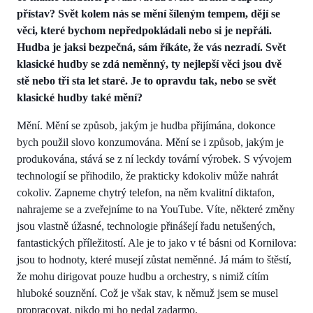
přístav? Svět kolem nás se mění šíleným tempem, dějí se
věci, které bychom nepředpokládali nebo si je nepřáli.
Hudba je jaksi bezpečná, sám říkáte, že vás nezradí. Svět
klasické hudby se zdá neměnný, ty nejlepší věci jsou dvě
stě nebo tři sta let staré. Je to opravdu tak, nebo se svět
klasické hudby také mění?
Mění. Mění se způsob, jakým je hudba přijímána, dokonce
bych použil slovo konzumována. Mění se i způsob, jakým je
produkována, stává se z ní leckdy tovární výrobek. S vývojem
technologií se přihodilo, že prakticky kdokoliv může nahrát
cokoliv. Zapneme chytrý telefon, na něm kvalitní diktafon,
nahrajeme se a zveřejníme to na YouTube. Víte, některé změny
jsou vlastně úžasné, technologie přinášejí řadu netušených,
fantastických příležitostí. Ale je to jako v té básni od Kornilova:
jsou to hodnoty, které musejí zůstat neměnné. Já mám to štěstí,
že mohu dirigovat pouze hudbu a orchestry, s nimiž cítím
hluboké souznění. Což je však stav, k němuž jsem se musel
propracovat, nikdo mi ho nedal zadarmo.