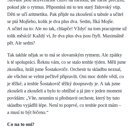
pokud jde o rytmus. Připomíná mi to ten starý židovský vtip.
Děti se učí aritmetiku. Pak přijde na zkoušení u tabule a učitel
se ptá Mojšeho, kolik je dva plus dva. Sedm, říká Mojše.
A učitel na to: Ale no tak, chlapče! Vždyť na tom pracujeme už
tolik měsíců! Každý ví, že dva plus dva jsou čtyři. Maximálně
pět. Ale sedm?
Tak takhle nějak se to má se slovanským rytmem. Ale zpátky
k té spolupráci. Řeknu vám, co se stalo tenhle týden. Měli jsme
zkoušku, hráli jsme Šostakoviče. Orchestr tu skladbu neznal,
ale všichni se velmi pečlivě připravili. Oni moc dobře vědí, co
je těžké, a tenhle Šostakovič těžký doopravdy je. A tak jsme
zkoušeli a zkoušeli a bylo to obtížné a já jim v jeden moment
povídám: „Víte, neumím si představit orchestr, který by tuto
skladbu vyjádřil lépe. Není to poprvé, co tenhle pocit mám –
a musí to být řečeno.“
Co na to oni?