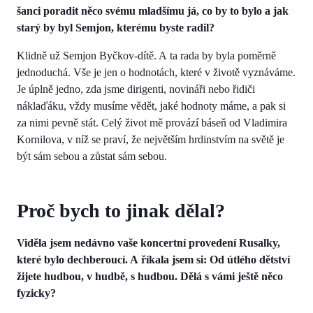
šanci poradit něco svému mladšímu já, co by to bylo a jak
starý by byl Semjon, kterému byste radil?
Klidně už Semjon Byčkov-dítě. A ta rada by byla poměrně
jednoduchá. Vše je jen o hodnotách, které v životě vyznáváme.
Je úplně jedno, zda jsme dirigenti, novináři nebo řidiči
náklaďáku, vždy musíme vědět, jaké hodnoty máme, a pak si
za nimi pevně stát. Celý život mě provází báseň od Vladimira
Kornilova, v níž se praví, že největším hrdinstvím na světě je
být sám sebou a zůstat sám sebou.
Proč bych to jinak dělal?
Viděla jsem nedávno vaše koncertní provedení Rusalky,
které bylo dechberoucí. A říkala jsem si: Od útlého dětství
žijete hudbou, v hudbě, s hudbou. Dělá s vámi ještě něco
fyzicky?