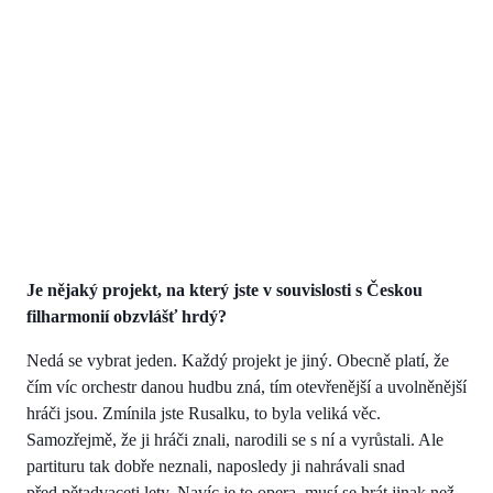
Je nějaký projekt, na který jste v souvislosti s Českou
filharmonií obzvlášť hrdý?
Nedá se vybrat jeden. Každý projekt je jiný. Obecně platí, že
čím víc orchestr danou hudbu zná, tím otevřenější a uvolněnější
hráči jsou. Zmínila jste Rusalku, to byla veliká věc.
Samozřejmě, že ji hráči znali, narodili se s ní a vyrůstali. Ale
partituru tak dobře neznali, naposledy ji nahrávali snad
před pětadvaceti lety. Navíc je to opera, musí se hrát jinak než