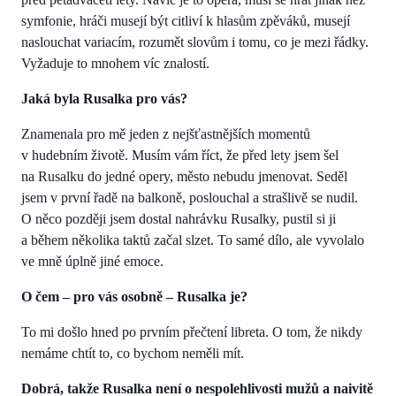
symfonie, hráči musejí být citliví k hlasům zpěváků, musejí
naslouchat variacím, rozumět slovům i tomu, co je mezi řádky.
Vyžaduje to mnohem víc znalostí.
Jaká byla Rusalka pro vás?
Znamenala pro mě jeden z nejšťastnějších momentů
v hudebním životě. Musím vám říct, že před lety jsem šel
na Rusalku do jedné opery, město nebudu jmenovat. Seděl
jsem v první řadě na balkoně, poslouchal a strašlivě se nudil.
O něco později jsem dostal nahrávku Rusalky, pustil si ji
a během několika taktů začal slzet. To samé dílo, ale vyvolalo
ve mně úplně jiné emoce.
O čem – pro vás osobně – Rusalka je?
To mi došlo hned po prvním přečtení libreta. O tom, že nikdy
nemáme chtít to, co bychom neměli mít.
Dobrá, takže Rusalka není o nespolehlivosti mužů a naivitě