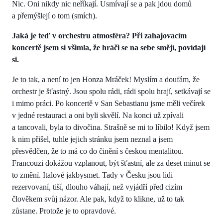
Nic. Oni nikdy nic neříkají. Usmívají se a pak jdou domů
a přemýšlejí o tom (smích).
Jaká je teď v orchestru atmosféra? Při zahajovacím
koncertě jsem si všimla, že hráči se na sebe smějí, povídají
si.
Je to tak, a není to jen Honza Mráček! Myslím a doufám, že
orchestr je šťastný. Jsou spolu rádi, rádi spolu hrají, setkávají se
i mimo práci. Po koncertě v San Sebastianu jsme měli večírek
v jedné restauraci a oni byli skvělí. Na konci už zpívali
a tancovali, byla to divočina. Strašně se mi to líbilo! Když jsem
k nim přišel, tuhle jejich stránku jsem neznal a jsem
přesvědčen, že to má co do činění s českou mentalitou.
Francouzi dokážou vzplanout, být šťastní, ale za deset minut se
to změní. Italové jakbysmet. Tady v Česku jsou lidi
rezervovaní, tiší, dlouho váhají, než vyjádří před cizím
člověkem svůj názor. Ale pak, když to klikne, už to tak
zůstane. Protože je to opravdové.