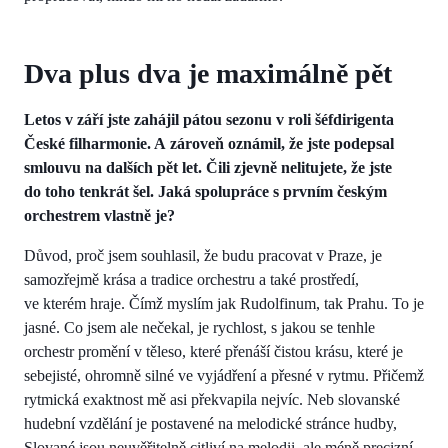
Dva plus dva je maximálně pět
Letos v září jste zahájil pátou sezonu v roli šéfdirigenta
České filharmonie. A zároveň oznámil, že jste podepsal
smlouvu na dalších pět let. Čili zjevně nelitujete, že jste
do toho tenkrát šel. Jaká spolupráce s prvním českým
orchestrem vlastně je?
Důvod, proč jsem souhlasil, že budu pracovat v Praze, je
samozřejmě krása a tradice orchestru a také prostředí,
ve kterém hraje. Čímž myslím jak Rudolfinum, tak Prahu. To je
jasné. Co jsem ale nečekal, je rychlost, s jakou se tenhle
orchestr promění v těleso, které přenáší čistou krásu, které je
sebejisté, ohromně silné ve vyjádření a přesné v rytmu. Přičemž
rytmická exaktnost mě asi překvapila nejvíc. Neb slovanské
hudební vzdělání je postavené na melodické stránce hudby,
Slované jsou neuvěřitelně citliví na melodii, ale méně precizní,