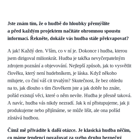
Jste znám tím, že o hudbě do hloubky přemýšlíte
a před každým projektem načítáte ohromnou spoustu
informací. Řekněte, dokáže vás hudba stále překvapovat?
A jak! Každý den. Vším, co v ní je. Dokonce i hudba, kterou
jsem dirigoval milionkrát. Hudba je takřka nevyčerpatelným
zdrojem poznání a objevování. Nejlepší způsob, jak to vysvětlit
člověku, který není hudebníkem, je láska. Když někoho
milujete, co činí váš cit trvalým? Skutečnost, že bez ohledu
na to, jak dlouho s tím člověkem jste a jak dobře ho znáte,
pořád existují věci, které o něm nevíte. Hudba je přesně taková.
A navíc, hudba vás nikdy nezradí. Jak k ní přistupujeme, jak ji
produkujeme nebo přijímáme, se může lišit, ale ona pořád
zůstává hudbou.
Čímž mě přivádíte k další otázce. Je klasická hudba něčím,
co máme tendenci považovat za svého druhu bezpečný