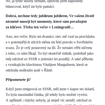
Ne, já tyhle sklony nemám, opravdu jsem naposledy
bilancoval, když mi bylo patnáct.
Dobrá, nechme tedy jubileum jubileem. Ve vašem životě
nicméně musejí být momenty, které sám považujete
za klíčové. Třeba ten večer v Leningradě…
Ano, ten večer. Bylo mi dvanáct, otec mě vzal na procházku
a v potemnělých ulicích města mi řekl pravdu o Sovětském
svazu. Že je celý postavený na lži. Že nemám věřit ničemu
z toho, co nám říkají. To byl skutečně milník, podobně jako
můj odchod ze SSSR o jedenáct let později. A také příhoda
s vynikajícím klavíristou Vitalijem Margulisem, která se
odehrála nedlouho poté v Římě.
Připomenete ji?
Když jsem emigroval ze SSSR, měl jsem v kapse sto dolarů.
To byla maximální částka, již tehdy bylo možné vyvézt.
A upřímně, i kdyby nebyla, já stejně víc neměl, odchod ze