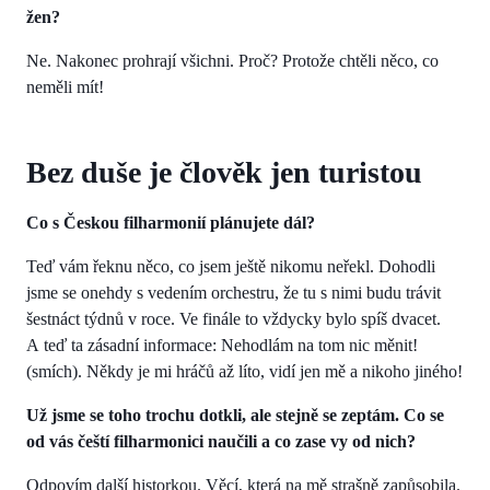
žen?
Ne. Nakonec prohrají všichni. Proč? Protože chtěli něco, co
neměli mít!
Bez duše je člověk jen turistou
Co s Českou filharmonií plánujete dál?
Teď vám řeknu něco, co jsem ještě nikomu neřekl. Dohodli
jsme se onehdy s vedením orchestru, že tu s nimi budu trávit
šestnáct týdnů v roce. Ve finále to vždycky bylo spíš dvacet.
A teď ta zásadní informace: Nehodlám na tom nic měnit!
(smích). Někdy je mi hráčů až líto, vidí jen mě a nikoho jiného!
Už jsme se toho trochu dotkli, ale stejně se zeptám. Co se
od vás čeští filharmonici naučili a co zase vy od nich?
Odpovím další historkou. Věcí, která na mě strašně zapůsobila.