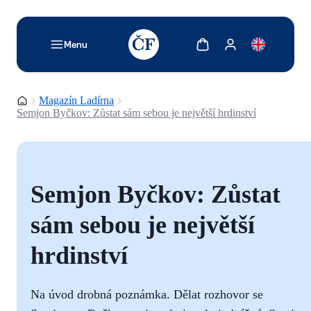
TODO: Add description for reader
Zobrazit košík
Zobrazit můj účet
Menu
Domovská stránka
Magazín Ladírna
Semjon Byčkov: Zůstat sám sebou je největší hrdinství
Semjon Byčkov: Zůstat
sám sebou je největší
hrdinství
Na úvod drobná poznámka. Dělat rozhovor se