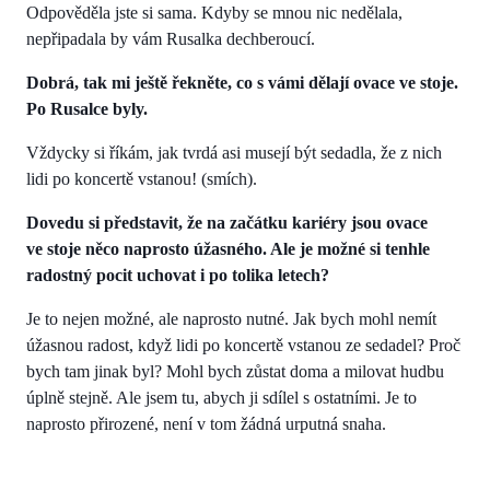
Odpověděla jste si sama. Kdyby se mnou nic nedělala,
nepřipadala by vám Rusalka dechberoucí.
Dobrá, tak mi ještě řekněte, co s vámi dělají ovace ve stoje.
Po Rusalce byly.
Vždycky si říkám, jak tvrdá asi musejí být sedadla, že z nich
lidi po koncertě vstanou! (smích).
Dovedu si představit, že na začátku kariéry jsou ovace
ve stoje něco naprosto úžasného. Ale je možné si tenhle
radostný pocit uchovat i po tolika letech?
Je to nejen možné, ale naprosto nutné. Jak bych mohl nemít
úžasnou radost, když lidi po koncertě vstanou ze sedadel? Proč
bych tam jinak byl? Mohl bych zůstat doma a milovat hudbu
úplně stejně. Ale jsem tu, abych ji sdílel s ostatními. Je to
naprosto přirozené, není v tom žádná urputná snaha.