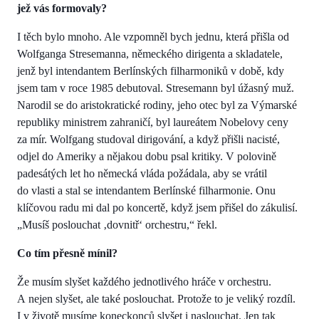
jež vás formovaly?
I těch bylo mnoho. Ale vzpomněl bych jednu, která přišla od
Wolfganga Stresemanna, německého dirigenta a skladatele,
jenž byl intendantem Berlínských filharmoniků v době, kdy
jsem tam v roce 1985 debutoval. Stresemann byl úžasný muž.
Narodil se do aristokratické rodiny, jeho otec byl za Výmarské
republiky ministrem zahraničí, byl laureátem Nobelovy ceny
za mír. Wolfgang studoval dirigování, a když přišli nacisté,
odjel do Ameriky a nějakou dobu psal kritiky. V polovině
padesátých let ho německá vláda požádala, aby se vrátil
do vlasti a stal se intendantem Berlínské filharmonie. Onu
klíčovou radu mi dal po koncertě, když jsem přišel do zákulisí.
„Musíš poslouchat ‚dovnitř‘ orchestru,“ řekl.
Co tím přesně mínil?
Že musím slyšet každého jednotlivého hráče v orchestru.
A nejen slyšet, ale také poslouchat. Protože to je veliký rozdíl.
I v životě musíme koneckonců slyšet i naslouchat. Jen tak