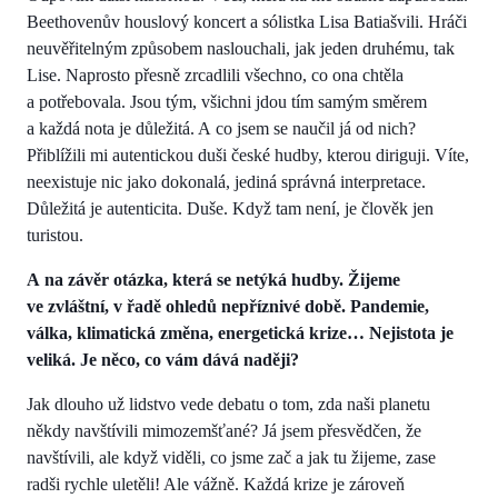
Beethovenův houslový koncert a sólistka Lisa Batiašvili. Hráči
neuvěřitelným způsobem naslouchali, jak jeden druhému, tak
Lise. Naprosto přesně zrcadlili všechno, co ona chtěla
a potřebovala. Jsou tým, všichni jdou tím samým směrem
a každá nota je důležitá. A co jsem se naučil já od nich?
Přiblížili mi autentickou duši české hudby, kterou diriguji. Víte,
neexistuje nic jako dokonalá, jediná správná interpretace.
Důležitá je autenticita. Duše. Když tam není, je člověk jen
turistou.
A na závěr otázka, která se netýká hudby. Žijeme
ve zvláštní, v řadě ohledů nepříznivé době. Pandemie,
válka, klimatická změna, energetická krize… Nejistota je
veliká. Je něco, co vám dává naději?
Jak dlouho už lidstvo vede debatu o tom, zda naši planetu
někdy navštívili mimozemšťané? Já jsem přesvědčen, že
navštívili, ale když viděli, co jsme zač a jak tu žijeme, zase
radši rychle uletěli! Ale vážně. Každá krize je zároveň