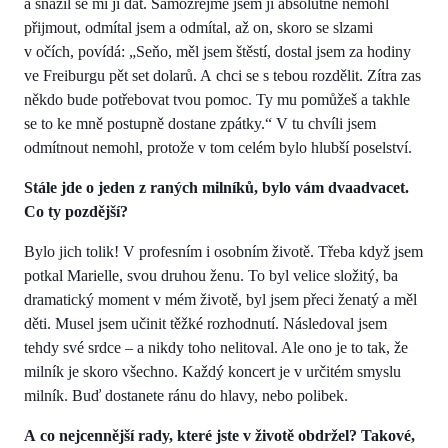
a snažil se mi ji dát. Samozřejmě jsem ji absolutně nemohl
přijmout, odmítal jsem a odmítal, až on, skoro se slzami
v očích, povídá: „Seňo, měl jsem štěstí, dostal jsem za hodiny
ve Freiburgu pět set dolarů. A chci se s tebou rozdělit. Zítra zas
někdo bude potřebovat tvou pomoc. Ty mu pomůžeš a takhle
se to ke mně postupně dostane zpátky.“ V tu chvíli jsem
odmítnout nemohl, protože v tom celém bylo hlubší poselství.
Stále jde o jeden z raných milníků, bylo vám dvaadvacet.
Co ty pozdější?
Bylo jich tolik! V profesním i osobním životě. Třeba když jsem
potkal Marielle, svou druhou ženu. To byl velice složitý, ba
dramatický moment v mém životě, byl jsem přeci ženatý a měl
děti. Musel jsem učinit těžké rozhodnutí. Následoval jsem
tehdy své srdce – a nikdy toho nelitoval. Ale ono je to tak, že
milník je skoro všechno. Každý koncert je v určitém smyslu
milník. Buď dostanete ránu do hlavy, nebo polibek.
A co nejcennější rady, které jste v životě obdržel? Takové,