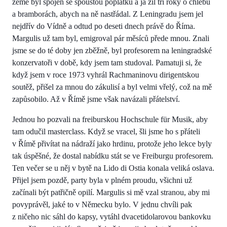
země byl spojen se spoustou poplatků a já žil tři roky o chlebu
a bramborách, abych na ně nastřádal. Z Leningradu jsem jel
nejdřív do Vídně a odtud po deseti dnech právě do Říma.
Margulis už tam byl, emigroval pár měsíců přede mnou. Znali
jsme se do té doby jen zběžně, byl profesorem na leningradské
konzervatoři v době, kdy jsem tam studoval. Pamatuji si, že
když jsem v roce 1973 vyhrál Rachmaninovu dirigentskou
soutěž, přišel za mnou do zákulisí a byl velmi vřelý, což na mě
zapůsobilo. Až v Římě jsme však navázali přátelství.
Jednou ho pozvali na freiburskou Hochschule für Musik, aby
tam odučil masterclass. Když se vracel, šli jsme ho s přáteli
v Římě přivítat na nádraží jako hrdinu, protože jeho lekce byly
tak úspěšné, že dostal nabídku stát se ve Freiburgu profesorem.
Ten večer se u něj v bytě na Lido di Ostia konala veliká oslava.
Přijel jsem pozdě, party byla v plném proudu, všichni už
začínali být patřičně opilí. Margulis si mě vzal stranou, aby mi
povyprávěl, jaké to v Německu bylo. V jednu chvíli pak
z ničeho nic sáhl do kapsy, vytáhl dvacetidolarovou bankovku