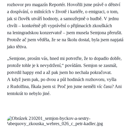
rozhovor pro magazín Reportér. Hovořili jsme právě o dětství
a dospívání, o milnících v životě i kariéře, o emigraci, o tom,
jak si člověk utváří hodnoty, a samozřejmě o hudbě. V jednu
chvíli – konkrétně při vyprávění o přijímacích zkouškách
na leningradskou konzervatoř – jsem musela Semjona přerušit.
Protože ač jsem věděla, že se na školu dostal, byla jsem napjatá
jako tětiva.
„Semjone, prosím vás, hned mi potvrďte, že to dopadlo dobře,
protože tohle je k nevydržení,“ povídám. Semjon se zasmál,
potvrdil happy end a až pak jsem ho nechala pokračovat.
A když jsem pak, po dvou a půl hodinách rozhovoru, vyšla
z Rudolfina, říkala jsem si: Proč jen jsme neměli víc času? Ani
tentokrát to nebylo jiné.