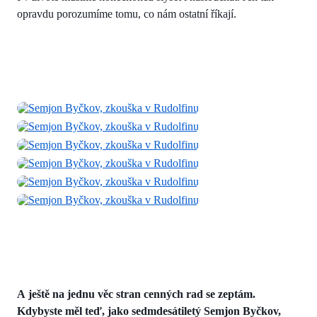
opravdu porozumíme tomu, co nám ostatní říkají.
A ještě na jednu věc stran cenných rad se zeptám.
Kdybyste měl teď, jako sedmdesátiletý Semjon Byčkov,