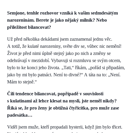
Semjone, tenhle rozhovor vzniká k vašim sedmdesátým
narozeninám. Berete je jako nějaký milník? Nebo
příležitost bilancovat?
Už před několika dekádami jsem zaznamenal jednu věc.
A totiž, že kulaté narozeniny, světe div se, vůbec nic nemění!
Život je před nimi úplně stejný jako po nich a změny se
odehrávají v mezidobí. Vybavuji si rozmluvu se svým otcem,
bylo to ke konci jeho života. „Tati,“ říkám, „pořád si připadám,
jako by mi bylo patnáct. Není to divné?“ A táta na to: „Není.
Mám to stejně.“
Čili tendence bilancovat, popřípadě v souvislosti
s kulatinami až lehce klesat na mysli, jste neměl nikdy?
Říká se, že pro ženy je obtížná čtyřicítka, pro muže zase
padesátka…
Viděl jsem muže, kteří propadali hysterii, když jim bylo třicet.