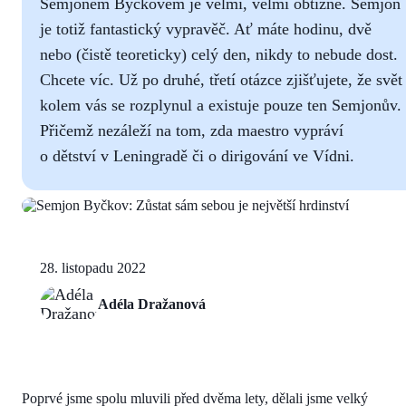
Semjonem Byčkovem je velmi, velmi obtížné. Semjon
je totiž fantastický vypravěč. Ať máte hodinu, dvě
nebo (čistě teoreticky) celý den, nikdy to nebude dost.
Chcete víc. Už po druhé, třetí otázce zjišťujete, že svět
kolem vás se rozplynul a existuje pouze ten Semjonův.
Přičemž nezáleží na tom, zda maestro vypráví
o dětství v Leningradě či o dirigování ve Vídni.
28. listopadu 2022
Adéla Dražanová
Poprvé jsme spolu mluvili před dvěma lety, dělali jsme velký