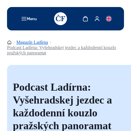
TODO: Add description for reader
Zobrazit košík
Zobrazit můj účet
Menu
Domovská stránka
Magazín Ladírna
Podcast Ladírna: Vyšehradskej jezdec a každodenní kouzlo
pražských panoramat
Podcast Ladírna:
Vyšehradskej jezdec a
každodenní kouzlo
pražských panoramat