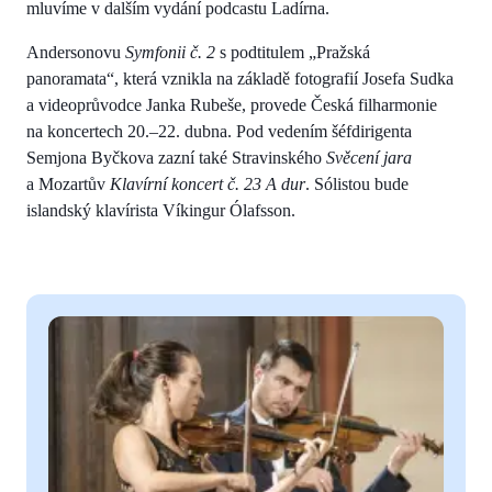
mluvíme v dalším vydání podcastu Ladírna.
Andersonovu
Symfonii č. 2
s podtitulem „Pražská
panoramata“, která vznikla na základě fotografií Josefa Sudka
a videoprůvodce Janka Rubeše, provede Česká filharmonie
na koncertech 20.–22. dubna. Pod vedením šéfdirigenta
Semjona Byčkova zazní také Stravinského
Svěcení jara
a Mozartův
Klavírní koncert č. 23 A dur
. Sólistou bude
islandský klavírista Víkingur Ólafsson.