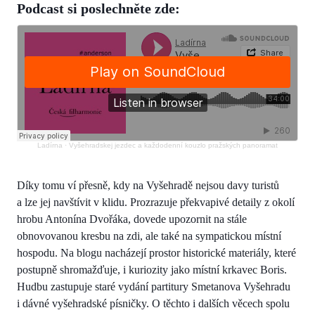
Podcast si poslechněte zde:
Ladírna
·
Vyšehradskej jezdec a každodenní kouzlo pražských panoramat
Díky tomu ví přesně, kdy na Vyšehradě nejsou davy turistů
a lze jej navštívit v klidu. Prozrazuje překvapivé detaily z okolí
hrobu Antonína Dvořáka, dovede upozornit na stále
obnovovanou kresbu na zdi, ale také na sympatickou místní
hospodu. Na blogu nacházejí prostor historické materiály, které
postupně shromažďuje, i kuriozity jako místní krkavec Boris.
Hudbu zastupuje staré vydání partitury Smetanova Vyšehradu
i dávné vyšehradské písničky. O těchto i dalších věcech spolu