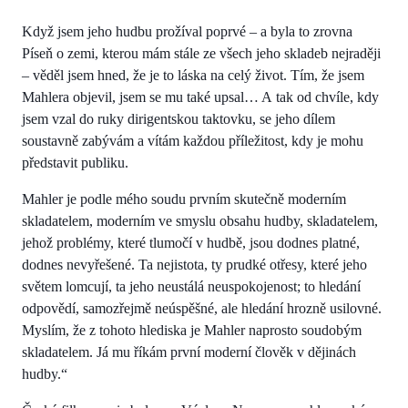
Když jsem jeho hudbu prožíval poprvé – a byla to zrovna
Píseň o zemi, kterou mám stále ze všech jeho skladeb nejraději
– věděl jsem hned, že je to láska na celý život. Tím, že jsem
Mahlera objevil, jsem se mu také upsal… A tak od chvíle, kdy
jsem vzal do ruky dirigentskou taktovku, se jeho dílem
soustavně zabývám a vítám každou příležitost, kdy je mohu
představit publiku.
Mahler je podle mého soudu prvním skutečně moderním
skladatelem, moderním ve smyslu obsahu hudby, skladatelem,
jehož problémy, které tlumočí v hudbě, jsou dodnes platné,
dodnes nevyřešené. Ta nejistota, ty prudké otřesy, které jeho
světem lomcují, ta jeho neustálá neuspokojenost; to hledání
odpovědí, samozřejmě neúspěšné, ale hledání hrozně usilovné.
Myslím, že z tohoto hlediska je Mahler naprosto soudobým
skladatelem. Já mu říkám první moderní člověk v dějinách
hudby.“