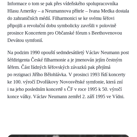
Informace o tom se pak přes vídeňského spolupracovníka
Hlasu Ameriky – a Neumannova přítele – Ivana Medka dostala
do zahraničních médií. Filharmonici se ke svému šéfovi
připojili a revoluční dobu symbolicky završili v polovině
prosince Koncertem pro Občanské fórum s Beethovenovou
Devátou symfonií.
Na podzim 1990 opouští sedmdesátiletý Václav Neumann post
šéfdirigenta České filharmonie a je jmenován jejím čestným
šéfem. Část řádných šéfovských závazků pak přejímá
po rezignaci Jiřího Bělohlávka. V prosinci 1993 řídí koncerty
ke 100. výročí Dvořákovy Novosvětské symfonie, která zní
i na jeho posledním koncertě s ČF v roce 1995 k 50. výročí
konce války. Václav Neumann zemřel 2. září 1995 ve Vídni.