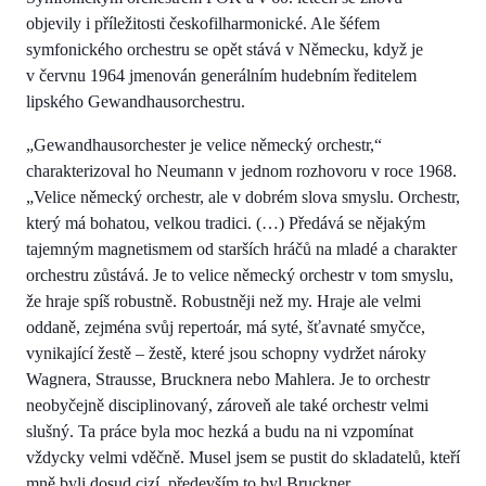
objevily i příležitosti českofilharmonické. Ale šéfem
symfonického orchestru se opět stává v Německu, když je
v červnu 1964 jmenován generálním hudebním ředitelem
lipského Gewandhausorchestru.
„Gewandhausorchester je velice německý orchestr,“
charakterizoval ho Neumann v jednom rozhovoru v roce 1968.
„Velice německý orchestr, ale v dobrém slova smyslu. Orchestr,
který má bohatou, velkou tradici. (…) Předává se nějakým
tajemným magnetismem od starších hráčů na mladé a charakter
orchestru zůstává. Je to velice německý orchestr v tom smyslu,
že hraje spíš robustně. Robustněji než my. Hraje ale velmi
oddaně, zejména svůj repertoár, má syté, šťavnaté smyčce,
vynikající žestě – žestě, které jsou schopny vydržet nároky
Wagnera, Strausse, Brucknera nebo Mahlera. Je to orchestr
neobyčejně disciplinovaný, zároveň ale také orchestr velmi
slušný. Ta práce byla moc hezká a budu na ni vzpomínat
vždycky velmi vděčně. Musel jsem se pustit do skladatelů, kteří
mně byli dosud cizí, především to byl Bruckner.