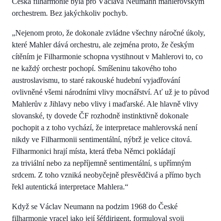
Česká filharmonie byla pro Václava Neumann mahlerovským
orchestrem. Bez jakýchkoliv pochyb.
„Nejenom proto, že dokonale zvládne všechny náročné úkoly,
které Mahler dává orchestru, ale zejména proto, že českým
cítěním je Filharmonie schopna vystihnout v Mahlerovi to, co
ne každý orchestr pochopí. Smíšeninu takového toho
austroslavismu, to staré rakouské hudební vyjadřování
ovlivněné všemi národními vlivy mocnářství. Ať už je to původ
Mahlerův z Jihlavy nebo vlivy i maďarské. Ale hlavně vlivy
slovanské, ty dovede ČF rozhodně instinktivně dokonale
pochopit a z toho vychází, že interpretace mahlerovská není
nikdy ve Filharmonii sentimentální, nýbrž je velice citová.
Filharmonici hrají místa, která třeba Němci pokládají
za triviální nebo za nepříjemně sentimentální, s upřímným
srdcem. Z toho vzniká neobyčejně přesvědčivá a přímo bych
řekl autentická interpretace Mahlera.“
Když se Václav Neumann na podzim 1968 do České
filharmonie vracel jako její šéfdirigent, formuloval svoji