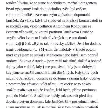
seriózní úvaha, že se stane hudebníkem, možná i dirigentem.
První významný krok do hudebního světa byl ovšem
v komorní hudbě a zase mu svým způsobem dopomohl
Janáček. Za války, když už studoval na Pražské konzervatoři (a
se spolužákem, violoncellistou Antonínem Kohoutem se
kvartetu věnovali), si koupil partituru Janáčkova Druhého
smyčcového kvartetu Listů důvěrných a cestou domů
v tramvaji ji četl: „Byl to tak obrovský zážitek, že si ho dodnes
jasně uvědomuju. (…) Myslím, že málokdy v životě potom –
snad když jsem se setkal s Mahlerem nebo když jsem poprvé
studoval Sukova Asraela – jsem zažil tak silné, složité a bohaté
dojmy jako v době, kdy jsme poznávali, kdy jsme dobývali,
kdy jsme se snažili zmocnit Listů důvěrných. Kdykoliv bych
mluvil o Janáčkovi, dostanu se do tónin vyznání lásky, obdivu
a nesmírného závazku vůči němu. Prakticky se to někdy
snažím realizovat tak, že konám, řekl bych, přímo povinnou
pouť do Hukvald. Snažím se každý rok zastavit před tím
docela prostým domkem, kde Janáček žil v posledních letech,
a tam myslím na to, jak je možné, že v tom prostém prostředí