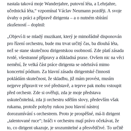
nastala taková moje Wanderjahre, putovní léta, a Lehrjahre,
učednická léta,“ vzpomínal Václav Neumann později. A svoje
úvahy o práci a přípravě dirigenta – a o nutném sbírání
zkušeností – doplnil:
„Objeví-li se mladý muzikant, který je mimořádně disponován
pro řízení orchestru, bude mu trvat určitý čas, ba dlouhá léta,
než se stane skutečnou dirigentskou osobností. Zde platí zásada
tvrdé, všestranné přípravy a důkladná praxe. Ovšem nic na věci
nemění, že velká část práce dirigenta se odehrává mimo
koncertní pódium. Za hlavní zásadu dirigentské činnosti
pokládám skutečnost, že skladbu, již mám provést, musím
nejprve připravit ve své představě, a teprve pak mohu vstoupit
před orchestr. Zde si ověřuji, zda je moje představa
uskutečnitelná, zda ji orchestru sdělím slovy, především však
rukama, protože pohyby rukou jsou hlavní nástroj
dorozumívání s orchestrem. Proto je prospěšné, má-li dirigent
„talentované ruce“; hráči v orchestru mají právo očekávat, že
to, co dirigent ukazuje, je srozumitelné a přesvědčivé. To určitě