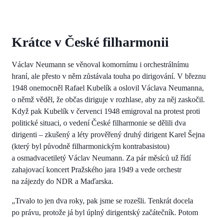
Krátce v České filharmonii
Václav Neumann se věnoval komornímu i orchestrálnímu
hraní, ale přesto v něm zůstávala touha po dirigování. V březnu
1948 onemocněl Rafael Kubelík a oslovil Václava Neumanna,
o němž věděl, že občas diriguje v rozhlase, aby za něj zaskočil.
Když pak Kubelík v červenci 1948 emigroval na protest proti
politické situaci, o vedení České filharmonie se dělili dva
dirigenti – zkušený a léty prověřený druhý dirigent Karel Šejna
(který byl původně filharmonickým kontrabasistou)
a osmadvacetiletý Václav Neumann. Za pár měsíců už řídí
zahajovací koncert Pražského jara 1949 a vede orchestr
na zájezdy do NDR a Maďarska.
„Trvalo to jen dva roky, pak jsme se rozešli. Tenkrát docela
po právu, protože já byl úplný dirigentský začátečník. Potom