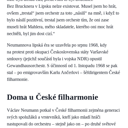
Bez Brucknera v Lipsku nelze existovat. Musel jsem ho hrát,
ovšem „trestal“ jsem orchestr za toto „násilí“ na mně, i když to
bylo násilí pozitivní, trestal jsem orchestr tím, že oni zase
museli hrát Mahlera, mého skladatele, kterého oni moc hrát
nechtěli, byl jim dost cizí.“
Neumannova lipská éra se uzavřela po srpnu 1968, kdy
na protest proti okupaci Československa státy Varšavské
smlouvy (jejichž součástí byla i vojska NDR) opustil
Gewandhausorchestr. S účinností od 1. listopadu 1968 se pak
stal – po emigrovavším Karlu Ančerlovi – šéfdirigentem České
filharmonie.
Doma u České filharmonie
Václav Neumann potkal v České filharmonii zejména generaci
svých spolužáků a vrstevníků, kteří jako mladí hráči
nastupovali do orchestru – stejně jako on – po druhé světové