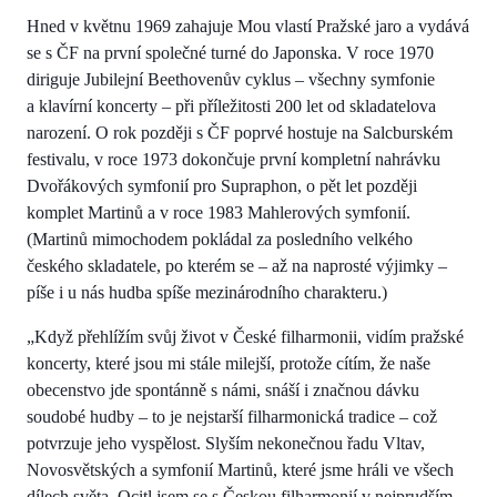
Hned v květnu 1969 zahajuje Mou vlastí Pražské jaro a vydává
se s ČF na první společné turné do Japonska. V roce 1970
diriguje Jubilejní Beethovenův cyklus – všechny symfonie
a klavírní koncerty – při příležitosti 200 let od skladatelova
narození. O rok později s ČF poprvé hostuje na Salcburském
festivalu, v roce 1973 dokončuje první kompletní nahrávku
Dvořákových symfonií pro Supraphon, o pět let později
komplet Martinů a v roce 1983 Mahlerových symfonií.
(Martinů mimochodem pokládal za posledního velkého
českého skladatele, po kterém se – až na naprosté výjimky –
píše i u nás hudba spíše mezinárodního charakteru.)
„Když přehlížím svůj život v České filharmonii, vidím pražské
koncerty, které jsou mi stále milejší, protože cítím, že naše
obecenstvo jde spontánně s námi, snáší i značnou dávku
soudobé hudby – to je nejstarší filharmonická tradice – což
potvrzuje jeho vyspělost. Slyším nekonečnou řadu Vltav,
Novosvětských a symfonií Martinů, které jsme hráli ve všech
dílech světa. Ocitl jsem se s Českou filharmonií v nejprudším