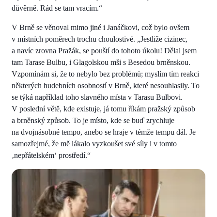
důvěrně. Rád se tam vracím.“
V Brně se věnoval mimo jiné i Janáčkovi, což bylo ovšem
v místních poměrech trochu choulostivé. „Jestliže cizinec,
a navíc zrovna Pražák, se pouští do tohoto úkolu! Dělal jsem
tam Tarase Bulbu, i Glagolskou mši s Besedou brněnskou.
Vzpomínám si, že to nebylo bez problémů; myslím tím reakci
některých hudebních osobností v Brně, které nesouhlasily. To
se týká například toho slavného místa v Tarasu Bulbovi.
V poslední větě, kde existuje, já tomu říkám pražský způsob
a brněnský způsob. To je místo, kde se buď zrychluje
na dvojnásobné tempo, anebo se hraje v témže tempu dál. Je
samozřejmé, že mě lákalo vyzkoušet své síly i v tomto
‚nepřátelském‘ prostředí.“