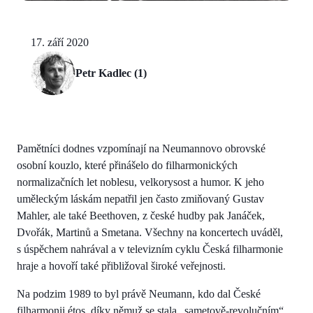
17. září 2020
Petr Kadlec (1)
Pamětníci dodnes vzpomínají na Neumannovo obrovské
osobní kouzlo, které přinášelo do filharmonických
normalizačních let noblesu, velkorysost a humor. K jeho
uměleckým láskám nepatřil jen často zmiňovaný Gustav
Mahler, ale také Beethoven, z české hudby pak Janáček,
Dvořák, Martinů a Smetana. Všechny na koncertech uváděl,
s úspěchem nahrával a v televizním cyklu Česká filharmonie
hraje a hovoří také přibližoval široké veřejnosti.
Na podzim 1989 to byl právě Neumann, kdo dal České
filharmonii étos, díky němuž se stala „sametově-revolučním“