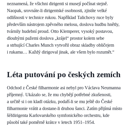
neznamená, že všichni dirigenti si musejí počínat stejně.
Naopak, srovnáte-li dirigentské osobnosti, zjistíte velké
odlišnosti v technice rukou. Například Talichovy ruce byly
především nástrojem zpěvného melosu, doslova hudbu hnětly,
tvárnily hudební proud. Otto Klemperer, vysoký postavou,
dlouhými pažemi doslova „krájel“ prostor kolem sebe
a strhující Charles Munch vytvořil obraz skladby obličejem
i rukama… Každý dirigoval jinak, ale všem bylo rozumět.“
Léta putování po českých zemích
Odchod z České filharmonie asi nebyl pro Václava Neumanna
příjemný. Ukázalo se, že mu chybějí potřebné zkušenosti,
a určitě si i on kladl otázku, podaří-li se mu ještě do České
filharmonie vrátit a dostane-li druhou šanci. Zatím přijímá místo
šéfdirigenta Karlovarského symfonického orchestru, kde
působí také poměrně krátce v letech 1951–1954.