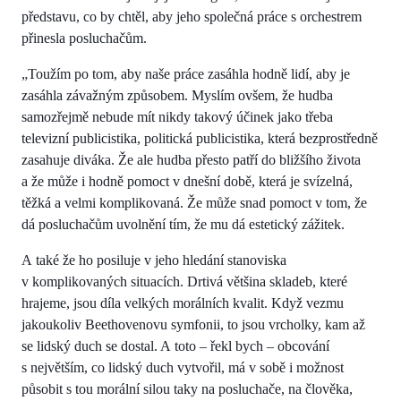
představu, co by chtěl, aby jeho společná práce s orchestrem
přinesla posluchačům.
„Toužím po tom, aby naše práce zasáhla hodně lidí, aby je
zasáhla závažným způsobem. Myslím ovšem, že hudba
samozřejmě nebude mít nikdy takový účinek jako třeba
televizní publicistika, politická publicistika, která bezprostředně
zasahuje diváka. Že ale hudba přesto patří do bližšího života
a že může i hodně pomoct v dnešní době, která je svízelná,
těžká a velmi komplikovaná. Že může snad pomoct v tom, že
dá posluchačům uvolnění tím, že mu dá estetický zážitek.
A také že ho posiluje v jeho hledání stanoviska
v komplikovaných situacích. Drtivá většina skladeb, které
hrajeme, jsou díla velkých morálních kvalit. Když vezmu
jakoukoliv Beethovenovu symfonii, to jsou vrcholky, kam až
se lidský duch se dostal. A toto – řekl bych – obcování
s největším, co lidský duch vytvořil, má v sobě i možnost
působit s tou morální silou taky na posluchače, na člověka,