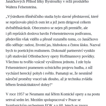
Janáčkových Příhod lišky Bystroušky v režii proslulého
Waltera Felsensteina.
„Výsledkem tříměsíčního studia bylo slavné představení, které
se reprízovalo plných osm let a jež jsem dirigoval celkem
dvěstětřináctkrát. Obecenstvo se nejen při premiéře, ale
i při reprízách doslova bavilo Felsensteinovou podívanou,
především však vidělo a přesně rozumělo tomu, co Janáčkovo
dílo sděluje: radost, životní jas, hlubokou a čistou lásku. Nazval
bych to poetickým realismem. Dokonalé partnerství vyniklo
i při studování Offenbachovy opery Hoffmannovy povídky.
Všechno tu tvořilo vzácně vyváženou jednotu. I zde byla
Felsensteinovi pramenem scénického projevu hudba, z níž
vycházel herecký pohyb i světlo. Pamatuji se, že nesmírně
náročné proměny vracel tak dlouho, až je technika zvládla
během šestnáctitaktové dohry!“
V roce 1957 se Neumann stal šéfem Komické opery a na postu
setrval sedm let. Mezitím spolupracoval v Praze se
Symfonickým orchestrem FOK a v 60. letech se znovu