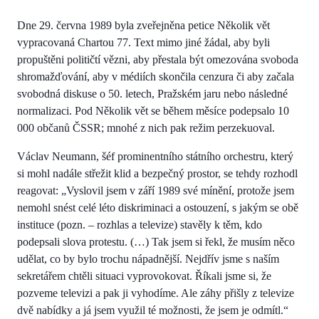
Dne 29. června 1989 byla zveřejněna petice Několik vět
vypracovaná Chartou 77. Text mimo jiné žádal, aby byli
propuštěni političtí vězni, aby přestala být omezována svoboda
shromažďování, aby v médiích skončila cenzura či aby začala
svobodná diskuse o 50. letech, Pražském jaru nebo následné
normalizaci. Pod Několik vět se během měsíce podepsalo 10
000 občanů ČSSR; mnohé z nich pak režim perzekuoval.
Václav Neumann, šéf prominentního státního orchestru, který
si mohl nadále střežit klid a bezpečný prostor, se tehdy rozhodl
reagovat: „Vyslovil jsem v září 1989 své mínění, protože jsem
nemohl snést celé léto diskriminaci a ostouzení, s jakým se obě
instituce (pozn. – rozhlas a televize) stavěly k těm, kdo
podepsali slova protestu. (…) Tak jsem si řekl, že musím něco
udělat, co by bylo trochu nápadnější. Nejdřív jsme s naším
sekretářem chtěli situaci vyprovokovat. Říkali jsme si, že
pozveme televizi a pak ji vyhodíme. Ale záhy přišly z televize
dvě nabídky a já jsem využil té možnosti, že jsem je odmítl.“