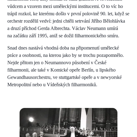
vůdcem a vzorem mezi uměleckými institucemi. O to víc ho
trápil rozkol, ke kterému došlo v první polovině 90. let, když se
orchestr rozdělil vedví: jedni chtěli setrvání Jiřího Bělohlávka
a druzí příchod Gerda Albrechta. Václav Neumann umírá
na začátku září 1995, aniž se dožil filharmonického smíru.
Snad dnes nastává vhodná doba na připomenutí umělecké
práce a osobnosti, na kterou jako by se trochu pozapomnělo.
Nejde přitom jen o Neumannovo působení v České
filharmonii, ale také v Komické opeře Berlín, u lipského
Gewandhausorchestru, ve stuttgartské opeře a v newyorské
Metropolitní nebo u Vídeňských filharmoniků.