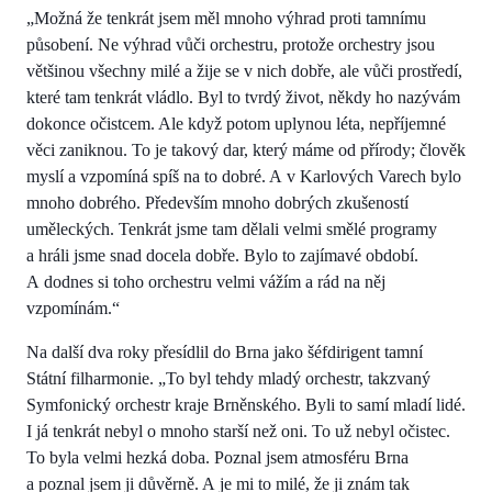
„Možná že tenkrát jsem měl mnoho výhrad proti tamnímu
působení. Ne výhrad vůči orchestru, protože orchestry jsou
většinou všechny milé a žije se v nich dobře, ale vůči prostředí,
které tam tenkrát vládlo. Byl to tvrdý život, někdy ho nazývám
dokonce očistcem. Ale když potom uplynou léta, nepříjemné
věci zaniknou. To je takový dar, který máme od přírody; člověk
myslí a vzpomíná spíš na to dobré. A v Karlových Varech bylo
mnoho dobrého. Především mnoho dobrých zkušeností
uměleckých. Tenkrát jsme tam dělali velmi smělé programy
a hráli jsme snad docela dobře. Bylo to zajímavé období.
A dodnes si toho orchestru velmi vážím a rád na něj
vzpomínám.“
Na další dva roky přesídlil do Brna jako šéfdirigent tamní
Státní filharmonie. „To byl tehdy mladý orchestr, takzvaný
Symfonický orchestr kraje Brněnského. Byli to samí mladí lidé.
I já tenkrát nebyl o mnoho starší než oni. To už nebyl očistec.
To byla velmi hezká doba. Poznal jsem atmosféru Brna
a poznal jsem ji důvěrně. A je mi to milé, že ji znám tak