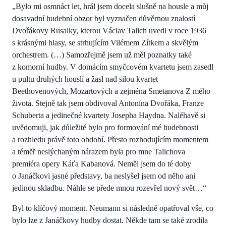
„Bylo mi osmnáct let, hrál jsem docela slušně na housle a můj
dosavadní hudební obzor byl vyznačen důvěrnou znalostí
Dvořákovy Rusalky, kterou Václav Talich uvedl v roce 1936
s krásnými hlasy, se strhujícím Vilémem Zítkem a skvělým
orchestrem. (…) Samozřejmě jsem už měl poznatky také
z komorní hudby. V domácím smyčcovém kvartetu jsem zasedl
u pultu druhých houslí a žasl nad silou kvartet
Beethovenových, Mozartových a zejména Smetanova Z mého
života. Stejně tak jsem obdivoval Antonína Dvořáka, Franze
Schuberta a jedinečné kvartety Josepha Haydna. Naléhavě si
uvědomuji, jak důležité bylo pro formování mé hudebnosti
a rozhledu právě toto období. Přesto rozhodujícím momentem
a téměř neslýchaným nárazem byla pro mne Talichova
premiéra opery Káťa Kabanová. Neměl jsem do té doby
o Janáčkovi jasné představy, ba neslyšel jsem od něho ani
jedinou skladbu. Náhle se přede mnou rozevřel nový svět…“
Byl to klíčový moment. Neumann si následně opatřoval vše, co
bylo lze z Janáčkovy hudby dostat. Někde tam se také zrodila