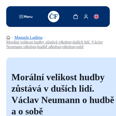
TODO: Add description for reader
Zobrazit košík
Zobrazit můj účet
Menu
Domovská stránka
Magazín Ladírna
Morální velikost hudby zůstává v&nbsp;duších lidí. Václav
Neumann o&nbsp;hudbě a&nbsp;o&nbsp;sobě
Morální velikost hudby
zůstává v duších lidí.
Václav Neumann o hudbě
a o sobě