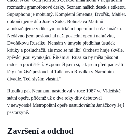
rozmachu gramofonové desky. Seznam našich desek s etiketou
Supraphonu je mohutný. Kompletní Smetana, Dvořák, Mahler,
dokončujeme dílo Josefa Suka, Bohuslava Martinů
a pokračujeme v díle symfonickém i operním Leoše Janáčka.
Nedávno jsem poslouchal naši poslední operní nahrávku,
Dvořákovu Rusalku. Nemám v úmyslu předbíhat úsudek
kritiky a posluchačů, ale moc se mi líbí. Orchestr hraje skvěle,
zpěváci jsou vynikající. Říkám si: Rusalka by měla působit
radost a pocit štěstí. Vzpomněl jsem si, jak jsem před padesáti
léty náruživě poslouchal Talichovu Rusalku v Národním
divadle. Teď slyším vlastní.“
Rusalku pak Neumann nastudoval v roce 1987 ve Vídeňské
státní opeře, přičemž už o dva roky dřív debutoval
v newyorské Metropolitní opeře nastudováním Janáčkovy Její
pastorkyně.
Završení a odchod