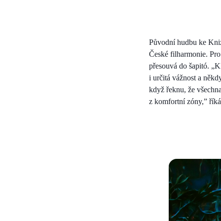
Původní hudbu ke Knize
České filharmonie. Pro
přesouvá do šapitó. „Kl
i určitá vážnost a někd
když řeknu, že všechna
z komfortní zóny,” říká