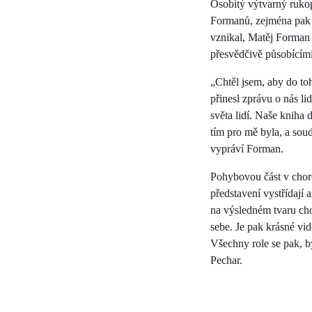
Osobitý výtvarný rukop
Formanů, zejména pak 
vznikal, Matěj Forman 
přesvědčivě působícími
„Chtěl jsem, aby do to
přinesl zprávu o nás li
světa lidí. Naše kniha
tím pro mě byla, a soud
vypráví Forman.
Pohybovou část v chore
představení vystřídají 
na výsledném tvaru chor
sebe. Je pak krásné vid
Všechny role se pak, b
Pechar.