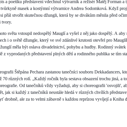
is a poetiku představení vdechnul výtvarník a režisér Matěj Forman a 
tvůrkyně masek a kostýmní výtvarnice Andrea Sodomková. Když projek
si přál stvořit skutečnou džungli, která by se divákům měnila před oči
 tvory.
hoto světa vstoupil nedospělý Mauglí a vyšel z něj jako dospělý. A ab
dech i o světě džungle, který ve své zdánlivé krutosti otevřel pro Mauglí
 džunglí měla být oslava divadelnictví, pohybu a hudby. Rodinný sváte
ě z vyprodaných představení plných dětí a rodinného publika se tím sta
ografii Štěpána Pechara zastanou tanečníci souboru Dekkadancers, kt
až 70 různých rolí. „Každý ročník byla sestava obsazení trochu jiná, a t
eografie. Od tanečníků vždy vyžaduji, aby si choreografii 'osvojili', ab
ět, jak si každý z tanečníků neustále hledá v různých chvílích představe
yť drobně, ale za to velmi zábavně s každou reprízou vyvíjejí a Kniha d