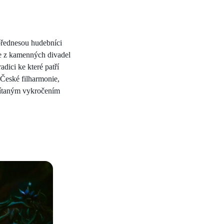
 přednesou hudebníci
se z kamenných divadel
dici ke které patří
z České filharmonie,
 vítaným vykročením