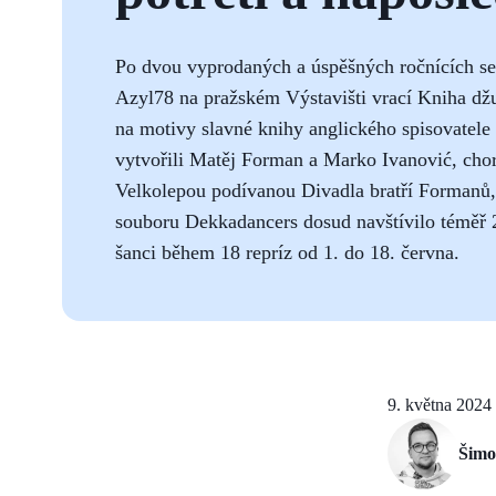
Po dvou vyprodaných a úspěšných ročnících se 
Azyl78 na pražském Výstavišti vrací Kniha dž
na motivy slavné knihy anglického spisovatele
vytvořili Matěj Forman a Marko Ivanović, chore
Velkolepou podívanou Divadla bratří Formanů,
souboru Dekkadancers dosud navštívilo téměř 23
šanci během 18 repríz od 1. do 18. června.
9. května 2024
Šimo