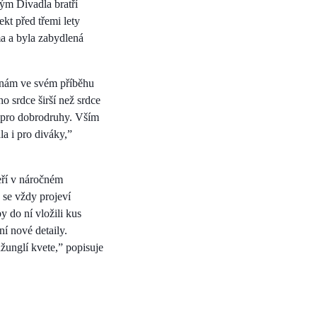
tým Divadla bratří
t před třemi lety
ma a byla zabydlená
y nám ve svém příběhu
ho srdce širší než srdce
k pro dobrodruhy. Vším
la i pro diváky,”
eří v náročném
o se vždy projeví
y do ní vložili kus
ní nové detaily.
žunglí kvete,” popisuje