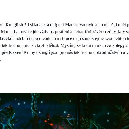
 džunglí složil skladatel a dirigent Marko Ivanović a na místě ji opět
 Marka Ivanoviće jde vždy o zpestření a netradiční závěr sezóny, kdy 
asické hudební nebo divadelní instituce mají samozřejmě svou letitou tra
y tak trochu i určitá zkostnatělost. Myslím, že budu mluvit i za kolegy 
 představení Knihy džunglí jsou pro nás tak trochu dobrodružstvím a
.