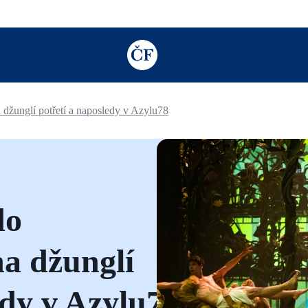
TODO: Add description for reader
 džunglí potřetí a naposledy v Azylu78
do
a džunglí
edy v Azylu78