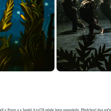
í v Praze a v šapitó Azyl78 půjde letos naposledy. Předchozí dva roč