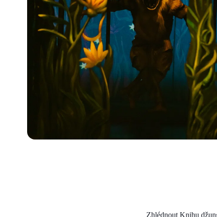
Zhlédnout Knihu džungl