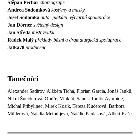
Štěpán Pechar
choreografie
Andrea Sodomková
kostýmy a masky
Josef Sodomka
autor plakátu, výtvarná spolupráce
Jan Dőrner
světelný design
Jan Středa
mistr zvuku
Radek Malý
překlady básní a dramaturgická spolupráce
Jatka78
producent
Tanečníci
Alexander Sadirov, Alžběta Tichá, Florian Garcia, Jonáš Janků,
Nikol Šneiderová, Ondřej Vinklát, Sanusi Taofik Ayomide,
Michal Pribylinec, Mirek Kosík, Tereza Kučerová, Barbora
Müllerová, Natalia Metodijeva, Natálie Paulasová, Albert Kaše