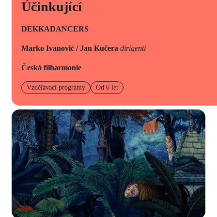
Účinkující
DEKKADANCERS
Marko Ivanović / Jan Kučera
dirigenti
Česká filharmonie
Vzdělávací programy
Od 6 let