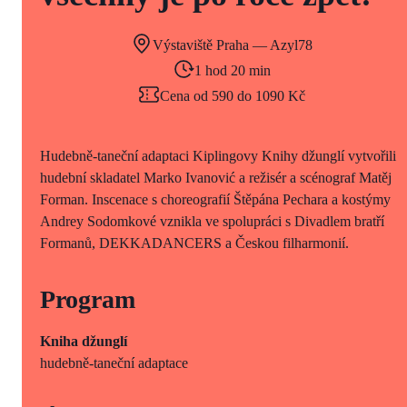
Výstaviště Praha — Azyl78
1 hod 20 min
Cena od 590 do 1090 Kč
Hudebně-taneční adaptaci Kiplingovy Knihy džunglí vytvořili
hudební skladatel Marko Ivanović a režisér a scénograf Matěj
Forman. Inscenace s choreografií Štěpána Pechara a kostýmy
Andrey Sodomkové vznikla ve spolupráci s Divadlem bratří
Formanů, DEKKADANCERS a Českou filharmonií.
Program
Kniha džunglí
hudebně-taneční adaptace