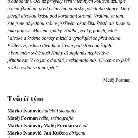
a odhodlání. Oči už přivykly šeru v temných koutech džungle
a neuhýbají ani před oslnivými paprsky poledního slunce, které
zjevují divokou krásu pod korunami stromů. Vrátíme se tam,
kde jsme už jednou stáli v jiskřivém okamžiku štěstí, ale bude to
jako poprvé. Musíme zpátky. Hudba, zvuky, pohyb, vůně
i divoké a krásné obrazy mizící a vynořující se před očima.
Přátelství, oslava divadla a života pod střechou šapitó
v barevném světě naší Knihy džunglí nás nepřestává
přitahovat. V co jsme doufali, nezklamalo nás. Chceme to ještě
zažít a vydat se tam zpět.”
Matěj Forman
Tvůrčí tým
Marko Ivanović
hudební skladatel
Matěj Forman
režie, scénografie
Marko Ivanović, Matěj Forman
scénář
Marko Ivanović, Jan Kučera
dirigenti