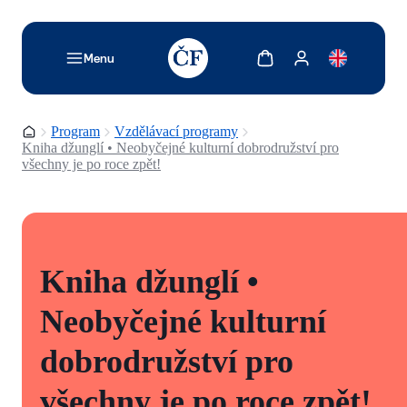
TODO: Add description for reader
Zobrazit košík
Zobrazit můj účet
Menu
Domovská stránka
Program
Vzdělávací programy
Kniha džunglí • Neobyčejné kulturní dobrodružství pro
všechny je po roce zpět!
Kniha džunglí •
Neobyčejné kulturní
dobrodružství pro
všechny je po roce zpět!