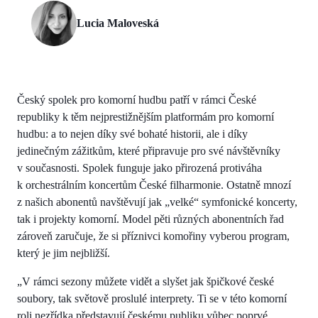
Lucia Maloveská
Český spolek pro komorní hudbu patří v rámci České
republiky k těm nejprestižnějším platformám pro komorní
hudbu: a to nejen díky své bohaté historii, ale i díky
jedinečným zážitkům, které připravuje pro své návštěvníky
v současnosti. Spolek funguje jako přirozená protiváha
k orchestrálním koncertům České filharmonie. Ostatně mnozí
z našich abonentů navštěvují jak „velké“ symfonické koncerty,
tak i projekty komorní. Model pěti různých abonentních řad
zároveň zaručuje, že si příznivci komořiny vyberou program,
který je jim nejbližší.
„V rámci sezony můžete vidět a slyšet jak špičkové české
soubory, tak světově proslulé interprety. Ti se v této komorní
roli nezřídka představují českému publiku vůbec poprvé.