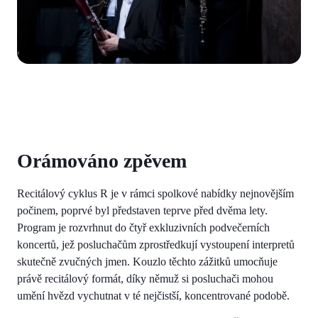
Orámováno zpěvem
Recitálový cyklus R je v rámci spolkové nabídky nejnovějším
počinem, poprvé byl představen teprve před dvěma lety.
Program je rozvrhnut do čtyř exkluzivních podvečerních
koncertů, jež posluchačům zprostředkují vystoupení interpretů
skutečně zvučných jmen. Kouzlo těchto zážitků umocňuje
právě recitálový formát, díky němuž si posluchači mohou
umění hvězd vychutnat v té nejčistší, koncentrované podobě.