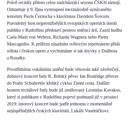
Právě recitály přitom celou nadcházející sezonu ČSKH rámují.
Odstartuje ji 9. října vystoupení mezinárodně uznávaného
tenoristy Pavla Černocha s klavíristou Davidem Švecem.
Pravidelný host nejprestižnějších evropských operních domů
publiku v Rudolfinu představí pestrou směsici árií. Zazní hudba
Carla Marii von Webera, Richarda Wagnera nebo Pietra
Mascagniho. K průřezu zásadním světovým repertoárem přidá
sólista i českou operu a vychutnáme si tak úryvky z Dalibora
a Rusalky.
Prvotřídnímu vokálnímu umění bude věnován také závěrečný,
dubnový koncert řady R. Britský pěvec Ian Bostridge přiveze
do Prahy Schubertův křehký cyklus Zimní cesta. Dalším
hostem recitálové řady bude již zmiňovaný Leonidas Kavakos,
který si publikum v Rudolfinu poprvé podmanil již v prosinci
2019; únorový koncert bude patřit jednomu z momentálně
nejúspěšnějších českých klavíristů, Lukáši Vondráčkovi.