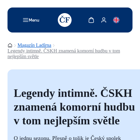
TODO: Add description for reader
Zobrazit košík
Zobrazit můj účet
Menu
Domovská stránka
Magazín Ladírna
Legendy intimně. ČSKH znamená komorní hudbu v tom
nejlepším světle
Legendy intimně. ČSKH
znamená komorní hudbu
v tom nejlepším světle
O jednu sezonu. Přesně o tolik je Český spolek