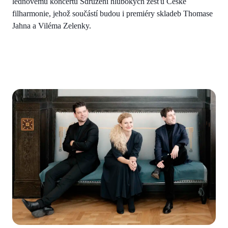
lednovému koncertu Sdružení hlubokých žesťů České
filharmonie, jehož součástí budou i premiéry skladeb Thomase
Jahna a Viléma Zelenky.