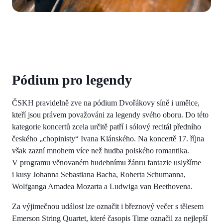
Pódium pro legendy
ČSKH pravidelně zve na pódium Dvořákovy síně i umělce,
kteří jsou právem považováni za legendy svého oboru. Do této
kategorie koncertů zcela určitě patří i sólový recitál předního
českého „chopinisty“ Ivana Klánského. Na koncertě 17. října
však zazní mnohem více než hudba polského romantika.
V programu věnovaném hudebnímu žánru fantazie uslyšíme
i kusy Johanna Sebastiana Bacha, Roberta Schumanna,
Wolfganga Amadea Mozarta a Ludwiga van Beethovena.
Za výjimečnou událost lze označit i březnový večer s tělesem
Emerson String Quartet, které časopis Time označil za nejlepší