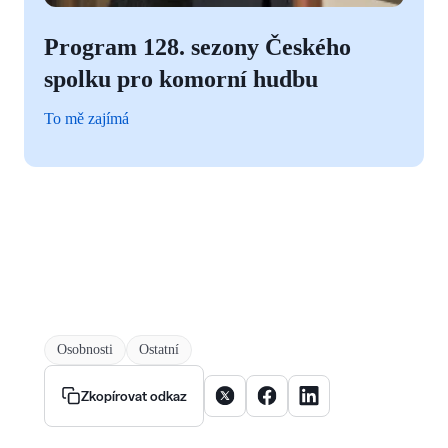
Program 128. sezony Českého
spolku pro komorní hudbu
To mě zajímá
Osobnosti
Ostatní
Sdílet článek na X
Sdílet článek na Facebooku
Sdílet článek na Linke
Zkopírovat odkaz