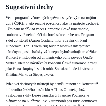
Sugestivní dechy
Vedle programů věnovaných zpěvu a smyčcovým nástrojům
upírá ČSKH v této sezoně pozornost také na nástroje dechové.
Těm patří například večer Harmonie České filharmonie,
souboru tvořeného hráči dechové sekce orchestru. Program
z děl 20. století (Aaron Copland, Igor Stravinskij, Paul
Hindemith, Toru Takemitsu) bude z hlediska interpretace
náročným, posluchačsky však nepochybně strhujícím zážitkem.
Koncert 9. listopadu od dirigentského pultu povede Ondřej
Vrabec, kterého návštěvníci koncertů České filharmonie znají
jako člena skupiny lesních rohů. Sólistkou bude klavíristka
Kristina Marková Stepasjuková.
Příznivci dechových nástrojů by neměli minout ani koncert již
kultovního českého ansámblu Afflatus Quintet, jehož
vystoupení s díly Leoše Janáčka či Francise Poulenca je
plánováno na 6. března. Zvuk trombonů pak bude dominovat