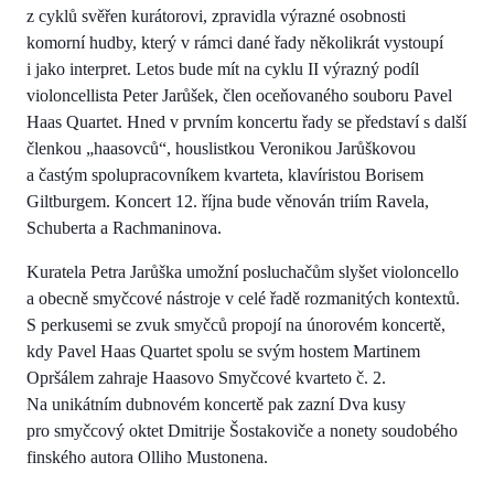
z cyklů svěřen kurátorovi, zpravidla výrazné osobnosti
komorní hudby, který v rámci dané řady několikrát vystoupí
i jako interpret. Letos bude mít na cyklu II výrazný podíl
violoncellista Peter Jarůšek, člen oceňovaného souboru Pavel
Haas Quartet. Hned v prvním koncertu řady se představí s další
členkou „haasovců“, houslistkou Veronikou Jarůškovou
a častým spolupracovníkem kvarteta, klavíristou Borisem
Giltburgem. Koncert 12. října bude věnován triím Ravela,
Schuberta a Rachmaninova.
Kuratela Petra Jarůška umožní posluchačům slyšet violoncello
a obecně smyčcové nástroje v celé řadě rozmanitých kontextů.
S perkusemi se zvuk smyčců propojí na únorovém koncertě,
kdy Pavel Haas Quartet spolu se svým hostem Martinem
Opršálem zahraje Haasovo Smyčcové kvarteto č. 2.
Na unikátním dubnovém koncertě pak zazní Dva kusy
pro smyčcový oktet Dmitrije Šostakoviče a nonety soudobého
finského autora Olliho Mustonena.