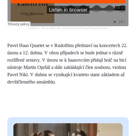
Ladírna
·
Šest způsobů, jak proměnit Pavel Haas Quartet
Pavel Haas Quartet se v Rudolfinu představí na koncertech 22.
února a 12. dubna. V obou případech se bude jednat o různě
rozšířené sestavy. V únoru se k haasovcům přidají hráč na bicí
nástroje Martin Opršál a dále zakládající člen souboru, violista
Pavel Nikl. V dubnu se vynikající kvarteto stane základem až
devítičlenného ansámblu.