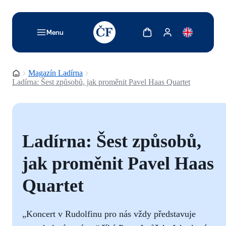
TODO: Add description for reader
Zobrazit košík
Zobrazit můj účet
Menu
Domovská stránka
Magazín Ladírna
Ladírna: Šest způsobů, jak proměnit Pavel Haas Quartet
Ladírna: Šest způsobů,
jak proměnit Pavel Haas
Quartet
„Koncert v Rudolfinu pro nás vždy představuje