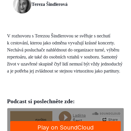
Tereza Šindlerová
V rozhovoru s Terezou Šindlerovou se svěřuje s nechutí
k cestování, kterou jako odměna vyvažují krásné koncerty.
Nechává posluchače nahlédnout do organizace turné, výběru
repertoáru, ale také do osobních vztahů v souboru. Samotný
život v uzavřené skupině čtyř lidí nemusí být vždy jednoduchý
a je potřeba jej zvládnout se stejnou virtuozitou jako partitury.
Podcast si poslechněte zde: