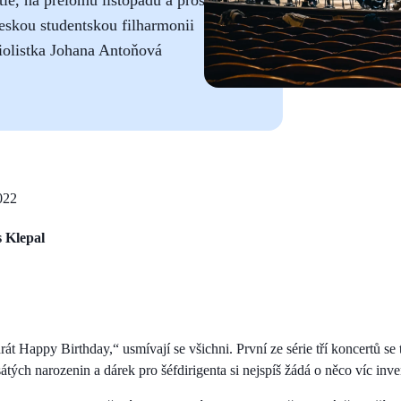
skou studentskou filharmonii
violistka Johana Antoňová
022
s Klepal
t Happy Birthday,“ usmívají se všichni. První ze série tří koncertů se 
ch narozenin a dárek pro šéfdirigenta si nejspíš žádá o něco víc inve