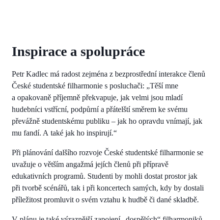
Inspirace a spolupráce
Petr Kadlec má radost zejména z bezprostřední interakce členů
České studentské filharmonie s posluchači: „Těší mne
a opakovaně příjemně překvapuje, jak velmi jsou mladí
hudebníci vstřícní, podpůrní a přátelští směrem ke svému
převážně studentskému publiku – jak ho opravdu vnímají, jak
mu fandí. A také jak ho inspirují.“
Při plánování dalšího rozvoje České studentské filharmonie se
uvažuje o větším angažmá jejích členů při přípravě
edukativních programů. Studenti by mohli dostat prostor jak
při tvorbě scénářů, tak i při koncertech samých, kdy by dostali
příležitost promluvit o svém vztahu k hudbě či dané skladbě.
V plánu je také výraznější zapojení „dospělých“ filharmoniků,