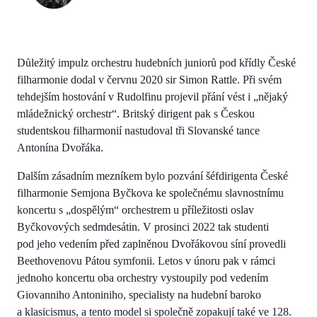
Důležitý impulz orchestru hudebních juniorů pod křídly České
filharmonie dodal v červnu 2020 sir Simon Rattle. Při svém
tehdejším hostování v Rudolfinu projevil přání vést i „nějaký
mládežnický orchestr“. Britský dirigent pak s Českou
studentskou filharmonií nastudoval tři Slovanské tance
Antonína Dvořáka.
Dalším zásadním mezníkem bylo pozvání šéfdirigenta České
filharmonie Semjona Byčkova ke společnému slavnostnímu
koncertu s „dospělým“ orchestrem u příležitosti oslav
Byčkovových sedmdesátin. V prosinci 2022 tak studenti
pod jeho vedením před zaplněnou Dvořákovou síní provedli
Beethovenovu Pátou symfonii. Letos v únoru pak v rámci
jednoho koncertu oba orchestry vystoupily pod vedením
Giovanniho Antoniniho, specialisty na hudební baroko
a klasicismus, a tento model si společně zopakují také ve 128.