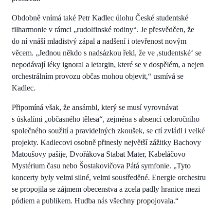
Obdobně vnímá také Petr Kadlec úlohu České studentské
filharmonie v rámci „rudolfinské rodiny“. Je přesvědčen, že
do ní vnáší mladistvý zápal a nadšení i otevřenost novým
věcem. „Jednou někdo s nadsázkou řekl, že ve ,studentské‘ se
nepodávají léky ignoral a letargin, které se v dospělém, a nejen
orchestrálním provozu občas mohou objevit,“ usmívá se
Kadlec.
Připomíná však, že ansámbl, který se musí vyrovnávat
s úskalími „občasného tělesa“, zejména s absencí celoročního
společného soužití a pravidelných zkoušek, se ctí zvládl i velké
projekty. Kadlecovi osobně přinesly největší zážitky Bachovy
Matoušovy pašije, Dvořákova Stabat Mater, Kabeláčovo
Mystérium času nebo Šostakovičova Pátá symfonie. „Tyto
koncerty byly velmi silné, velmi soustředěné. Energie orchestru
se propojila se zájmem obecenstva a zcela padly hranice mezi
pódiem a publikem. Hudba nás všechny propojovala.“