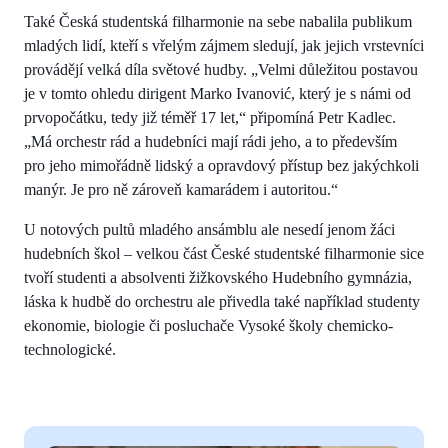
Také Česká studentská filharmonie na sebe nabalila publikum
mladých lidí, kteří s vřelým zájmem sledují, jak jejich vrstevníci
provádějí velká díla světové hudby. „Velmi důležitou postavou
je v tomto ohledu dirigent Marko Ivanović, který je s námi od
prvopočátku, tedy již téměř 17 let,“ připomíná Petr Kadlec.
„Má orchestr rád a hudebníci mají rádi jeho, a to především
pro jeho mimořádně lidský a opravdový přístup bez jakýchkoli
manýr. Je pro ně zároveň kamarádem i autoritou.“
U notových pultů mladého ansámblu ale nesedí jenom žáci
hudebních škol – velkou část České studentské filharmonie sice
tvoří studenti a absolventi žižkovského Hudebního gymnázia,
láska k hudbě do orchestru ale přivedla také například studenty
ekonomie, biologie či posluchače Vysoké školy chemicko-
technologické.