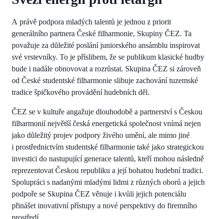
A právě podpora mladých talentů je jednou z priorit
generálního partnera České filharmonie, Skupiny ČEZ. Ta
považuje za důležité poslání juniorského ansámblu inspirovat
své vrstevníky. To je příslibem, že se publikum klasické hudby
bude i nadále obnovovat a rozrůstat. Skupina ČEZ si zároveň
od České studentské filharmonie slibuje zachování tuzemské
tradice špičkového provádění hudebních děl.
ČEZ se v kultuře angažuje dlouhodobě a partnerství s Českou
filharmonií největší česká energetická společnost vnímá nejen
jako důležitý projev podpory živého umění, ale mimo jiné
i prostřednictvím studentské filharmonie také jako strategickou
investici do nastupující generace talentů, kteří mohou následně
reprezentovat Českou republiku a její bohatou hudební tradici.
Spolupráci s nadanými mladými lidmi z různých oborů a jejich
podpoře se Skupina ČEZ věnuje i kvůli jejich potenciálu
přinášet inovativní přístupy a nové perspektivy do firemního
prostředí.