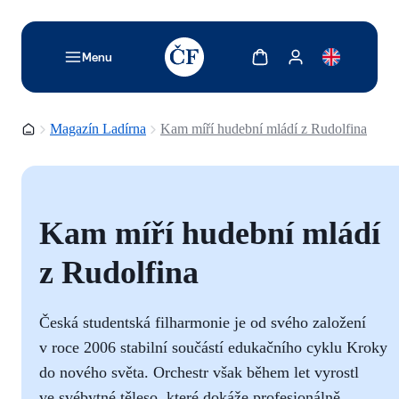
TODO: Add description for reader
Zobrazit košík
Zobrazit můj účet
Menu
Domovská stránka
Magazín Ladírna
Kam míří hudební mládí z Rudolfina
Kam míří hudební mládí
z Rudolfina
Česká studentská filharmonie je od svého založení
v roce 2006 stabilní součástí edukačního cyklu Kroky
do nového světa. Orchestr však během let vyrostl
ve svébytné těleso, které dokáže profesionálně