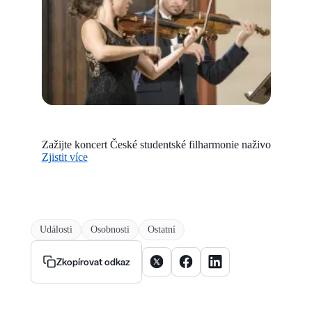
Zažijte koncert České studentské filharmonie naživo
Zjistit více
Události
Osobnosti
Ostatní
Sdílet článek na X
Sdílet článek na Facebooku
Sdílet článek na Linke
Zkopírovat odkaz