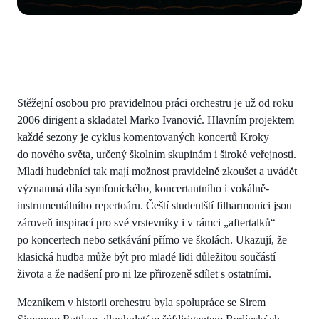
Stěžejní osobou pro pravidelnou práci orchestru je už od roku
2006 dirigent a skladatel Marko Ivanović. Hlavním projektem
každé sezony je cyklus komentovaných koncertů Kroky
do nového světa, určený školním skupinám i široké veřejnosti.
Mladí hudebníci tak mají možnost pravidelně zkoušet a uvádět
významná díla symfonického, koncertantního i vokálně-
instrumentálního repertoáru. Čeští studentští filharmonici jsou
zároveň inspirací pro své vrstevníky i v rámci „aftertalků“
po koncertech nebo setkávání přímo ve školách. Ukazují, že
klasická hudba může být pro mladé lidi důležitou součástí
života a že nadšení pro ni lze přirozeně sdílet s ostatními.
Mezníkem v historii orchestru byla spolupráce se Sirem