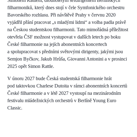
Simonem Rattlem, dlouholetým šéfdirigentem Berlínských
filharmoniků, který dnes stojí v čele Symfonického orchestru
Bavorského rozhlasu. Při návštěvě Prahy v červnu 2020
vyjádřil přání pracovat „s mladými lidmi“ a volba padla právě
na Českou studentskou filharmonii. Tato mimořádná příležitost
otevřela ČSF možnost vystupovat v dalších letech po boku
České filharmonie na jejích abonentních koncertech
a spolupracovat s předními světovými dirigenty, jakými jsou
Semjon Byčkov, Jakub Hrůša, Giovanni Antonini a v prosinci
2025 opět Simon Rattle.
V únoru 2027 bude Česká studentská filharmonie hrát
pod taktovkou Charlese Dutoita v rámci abonentních koncertů
České filharmonie a v létě 2027 vystoupí na mezinárodním
festivalu mládežnických orchestrů v Berlíně Young Euro
Classic.