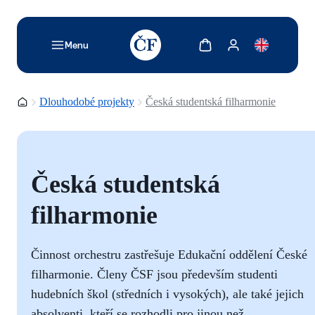
TODO: Add description for reader
Zobrazit košík
Zobrazit můj účet
Menu
Domovská stránka
Dlouhodobé projekty
Česká studentská filharmonie
Česká studentská
filharmonie
Činnost orchestru zastřešuje Edukační oddělení České
filharmonie. Členy ČSF jsou především studenti
hudebních škol (středních i vysokých), ale také jejich
absolventi, kteří se rozhodli pro jinou než