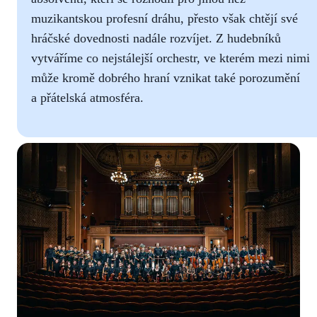
muzikantskou profesní dráhu, přesto však chtějí své
hráčské dovednosti nadále rozvíjet. Z hudebníků
vytváříme co nejstálejší orchestr, ve kterém mezi nimi
může kromě dobrého hraní vznikat také porozumění
a přátelská atmosféra.