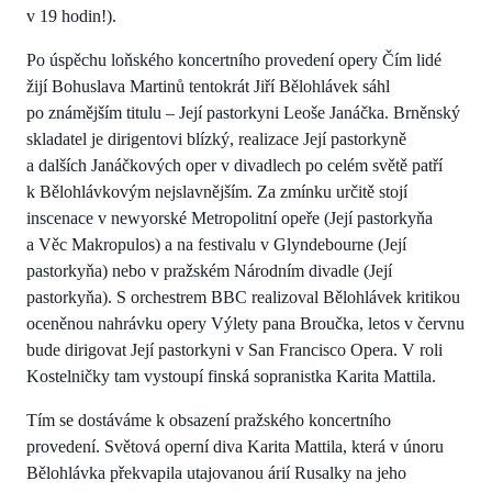
v 19 hodin!).
Po úspěchu loňského koncertního provedení opery Čím lidé
žijí Bohuslava Martinů tentokrát Jiří Bělohlávek sáhl
po známějším titulu – Její pastorkyni Leoše Janáčka. Brněnský
skladatel je dirigentovi blízký, realizace Její pastorkyně
a dalších Janáčkových oper v divadlech po celém světě patří
k Bělohlávkovým nejslavnějším. Za zmínku určitě stojí
inscenace v newyorské Metropolitní opeře (Její pastorkyňa
a Věc Makropulos) a na festivalu v Glyndebourne (Její
pastorkyňa) nebo v pražském Národním divadle (Její
pastorkyňa). S orchestrem BBC realizoval Bělohlávek kritikou
oceněnou nahrávku opery Výlety pana Broučka, letos v červnu
bude dirigovat Její pastorkyni v San Francisco Opera. V roli
Kostelničky tam vystoupí finská sopranistka Karita Mattila.
Tím se dostáváme k obsazení pražského koncertního
provedení. Světová operní diva Karita Mattila, která v únoru
Bělohlávka překvapila utajovanou árií Rusalky na jeho