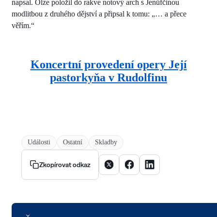
napsal. Olze položil do rakve notový arch s Jenůfčinou
modlitbou z druhého dějství a připsal k tomu: „… a přece
věřím.“
Koncertní provedení opery Její
pastorkyňa v Rudolfinu
Události
Ostatní
Skladby
Sdílet článek na X
Sdílet článek na Facebooku
Sdílet článek na Linke
Zkopírovat odkaz
Logo