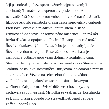
Její pastorkyňa je bezesporu světově nejproslavenější
a nehranější Janáčkovou operou a v poslední době
nejuváděnější českou operou vůbec. Při volbě námětu Janáčka
hluboce oslovilo realistické drama české spisovatelky Gabriely
Preissové. Vypráví o mladičké Jenůfě, která je slepě
zamilovaná do Števy, lehkomyslného mládence. Ten má rád
hezká děvčata a opojné pití. Po Jenůfě naopak marně touží
Števův odstrkovaný bratr Laca. Jeho jedinou nadějí je, že
Števu odvedou na vojnu. To se však nestane a Laca je
žárlivostí a potlačovanou vášní dohnán k zoufalému činu.
Števu od Jenůfy odradí, ale netuší, že Jenůfa čeká Števovo dítě.
Jenůfina pěstounka, kostelnička Buryjovka je vědmou a mravní
autoritou obce. Vezme na sebe celou tíhu odpovědnosti
za Jenůfin osud a pokusí se zachránit situaci krvavým
zločinem. Zabije nemanželské dítě své schovanky, aby
zachovala svou i její čest. Mrtvolka se však najde, kostelnička
se k činu přizná a odejde pro spravedlnost. Jenůfu si bere
za ženu hodný Laca.