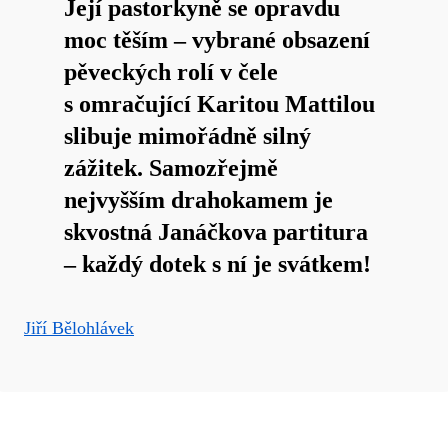
Její pastorkyně se opravdu
moc těším – vybrané obsazení
pěveckých rolí v čele
s omračující Karitou Mattilou
slibuje mimořádně silný
zážitek. Samozřejmě
nejvyšším drahokamem je
skvostná Janáčkova partitura
– každý dotek s ní je svátkem!
Jiří Bělohlávek