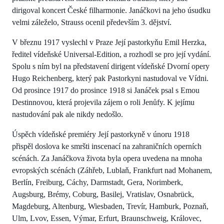
dirigoval koncert České filharmonie. Janáčkovi na jeho úsudku
velmi záleželo, Strauss ocenil především 3. dějství.
V březnu 1917 vyslechl v Praze Její pastorkyňu Emil Herzka,
ředitel vídeňské Universal-Edition, a rozhodl se pro její vydání.
Spolu s ním byl na představení dirigent vídeňské Dvorní opery
Hugo Reichenberg, který pak Pastorkyni nastudoval ve Vídni.
Od prosince 1917 do prosince 1918 si Janáček psal s Emou
Destinnovou, která projevila zájem o roli Jenůfy. K jejímu
nastudování pak ale nikdy nedošlo.
Úspěch vídeňské premiéry Její pastorkyně v únoru 1918
přispěl doslova ke smršti inscenací na zahraničních operních
scénách. Za Janáčkova života byla opera uvedena na mnoha
evropských scénách (Záhřeb, Lublaň, Frankfurt nad Mohanem,
Berlín, Freiburg, Cáchy, Darmstadt, Gera, Norimberk,
Augsburg, Brémy, Coburg, Basilej, Vratislav, Osnabrück,
Magdeburg, Altenburg, Wiesbaden, Trevír, Hamburk, Poznaň,
Ulm, Lvov, Essen, Výmar, Erfurt, Braunschweig, Královec,