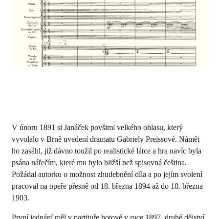
V únoru 1891 si Janáček povšiml velkého ohlasu, který
vyvolalo v Brně uvedení dramatu Gabriely Preissové. Námět
ho zasáhl, již dávno toužil po realistické látce a hra navíc byla
psána nářečím, které mu bylo bližší než spisovná čeština.
Požádal autorku o možnost zhudebnění díla a po jejím svolení
pracoval na opeře přesně od 18. března 1894 až do 18. března
1903.
První jednání měl v partituře hotové v roce 1897, druhé dějství