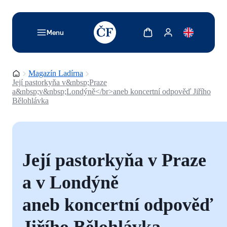
TODO: Add description for reader
Zobrazit košík
Zobrazit můj účet
Menu
Domovská stránka
Magazín Ladírna
Její pastorkyňa v&nbsp;Praze
a&nbsp;v&nbsp;Londýně</br>aneb koncertní odpověď Jiřího
Bělohlávka
Její pastorkyňa v Praze
a v Londýně
aneb koncertní odpověď
Jiřího Bělohlávka