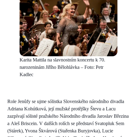
Karita Mattila na slavnostním koncertu k 70.
narozeninám Jiřího Bělohlávka – Foto: Petr
Kadlec
Role Jenůfy se ujme sólistka Slovenského národního divadla
Adriana Kohútková, její mužské protějšky Števu a Lacu
zazpívají sólisté pražského Národního divadla Jaroslav Březina
a Aleš Briscein. V dalších rolích se představí Svatopluk Sem
(Stárek), Yvona Škvárová (Stařenka Buryjovka), Lucie