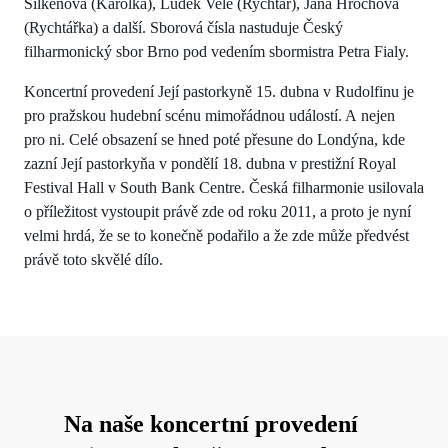
Silkenová (Karolka), Luděk Vele (Rychtář), Jana Hrochová
(Rychtářka) a další. Sborová čísla nastuduje Český
filharmonický sbor Brno pod vedením sbormistra Petra Fialy.
Koncertní provedení Její pastorkyně 15. dubna v Rudolfinu je
pro pražskou hudební scénu mimořádnou událostí. A nejen
pro ni. Celé obsazení se hned poté přesune do Londýna, kde
zazní Její pastorkyňa v pondělí 18. dubna v prestižní Royal
Festival Hall v South Bank Centre. Česká filharmonie usilovala
o příležitost vystoupit právě zde od roku 2011, a proto je nyní
velmi hrdá, že se to konečně podařilo a že zde může předvést
právě toto skvělé dílo.
Na naše koncertní provedení