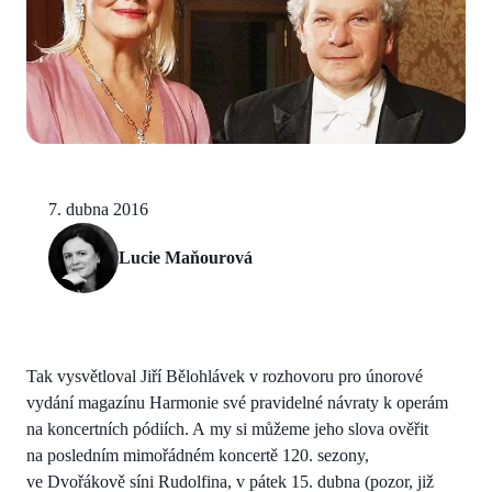
7. dubna 2016
Lucie Maňourová
Tak vysvětloval Jiří Bělohlávek v rozhovoru pro únorové
vydání magazínu Harmonie své pravidelné návraty k operám
na koncertních pódiích. A my si můžeme jeho slova ověřit
na posledním mimořádném koncertě 120. sezony,
ve Dvořákově síni Rudolfina, v pátek 15. dubna (pozor, již