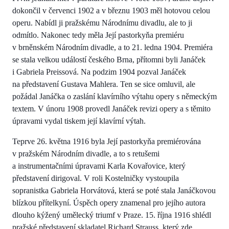
dokončil v červenci 1902 a v březnu 1903 měl hotovou celou
operu. Nabídl ji pražskému Národnímu divadlu, ale to ji
odmítlo. Nakonec tedy měla Její pastorkyňa premiéru
v brněnském Národním divadle, a to 21. ledna 1904. Premiéra
se stala velkou událostí českého Brna, přítomni byli Janáček
i Gabriela Preissová. Na podzim 1904 pozval Janáček
na představení Gustava Mahlera. Ten se sice omluvil, ale
požádal Janáčka o zaslání klavírního výtahu opery s německým
textem. V únoru 1908 provedl Janáček revizi opery a s těmito
úpravami vydal tiskem její klavírní výtah.
Teprve 26. května 1916 byla Její pastorkyňa premiérována
v pražském Národním divadle, a to s retušemi
a instrumentačními úpravami Karla Kovařovice, který
představení dirigoval. V roli Kostelničky vystoupila
sopranistka Gabriela Horvátová, která se poté stala Janáčkovou
blízkou přítelkyní. Úspěch opery znamenal pro jejího autora
dlouho kýžený umělecký triumf v Praze. 15. října 1916 shlédl
pražské představení skladatel Richard Strauss, který zde