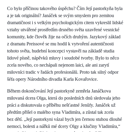
Co bylo příčinou takového úspěchu? Čím Její pastorkyňa byla
a je tak originální? Janáček se svým smyslem pro zemitou
dramatičnost i s velkým psychologickým citem vykreslil lidské
vztahy utvářené prostředím drsného světa uzavřené vesnické
komunity, kde člověk žije na očích druhým. Jazykový základ
z dramatu Preissové se mu hodil k vytvoření autentičnosti
tohoto světa, hudební koncepci vystavěl na základě studia
lidové písně, nápěvků mluvy i soudobé tvorby. Bylo to něco
zcela nového, co nechápali nejenom laici, ale ani zarytí
milovníci tradic v řadách profesionálů. Proto tak silný odpor
šéfa opery Národního divadla Karla Kovařovice.
Během dokončování Její pastorkyně zemřela Janáčkova
milovaná dcera Olga, která do posledních dnů sledovala jeho
práci a diskutovala o příběhu nešťastné Jenůfy. Janáček už
předtím přišel o malého syna Vladimíra, a zůstal tak zcela
bez dětí. „Její pastorkyni vázal bych jen černou stuhou dlouhé
nemoci, bolesti a nářků mé dcery Olgy a klučiny Vladimíra,“