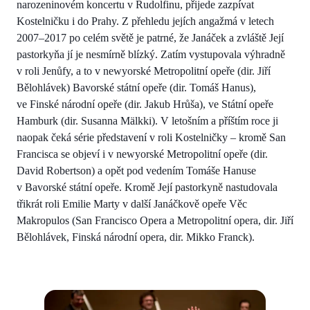
narozeninovém koncertu v Rudolfinu, přijede zazpívat
Kostelničku i do Prahy. Z přehledu jejích angažmá v letech
2007–2017 po celém světě je patrné, že Janáček a zvláště Její
pastorkyňa jí je nesmírně blízký. Zatím vystupovala výhradně
v roli Jenůfy, a to v newyorské Metropolitní opeře (dir. Jiří
Bělohlávek) Bavorské státní opeře (dir. Tomáš Hanus),
ve Finské národní opeře (dir. Jakub Hrůša), ve Státní opeře
Hamburk (dir. Susanna Mälkki). V letošním a příštím roce ji
naopak čeká série představení v roli Kostelničky – kromě San
Francisca se objeví i v newyorské Metropolitní opeře (dir.
David Robertson) a opět pod vedením Tomáše Hanuse
v Bavorské státní opeře. Kromě Její pastorkyně nastudovala
třikrát roli Emilie Marty v další Janáčkově opeře Věc
Makropulos (San Francisco Opera a Metropolitní opera, dir. Jiří
Bělohlávek, Finská národní opera, dir. Mikko Franck).