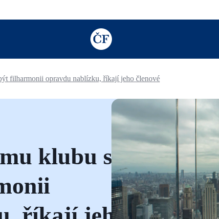
TODO: Add description for reader
 filharmonii opravdu nablízku, říkají jeho členové
mu klubu se
rmonii
, říkají jeho