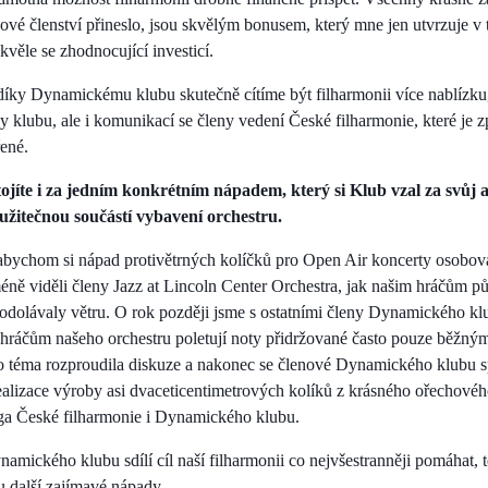
bové členství přineslo, jsou skvělým bonusem, který mne jen utvrzuje v
kvěle se zhodnocující investicí.
díky Dynamickému klubu skutečně cítíme být filharmonii více nablízku,
ny klubu, ale i komunikací se členy vedení České filharmonie, které je 
ené.
tojíte i za jedním konkrétním nápadem, který si Klub vzal za svůj a
a užitečnou součástí vybavení orchestru.
 abychom si nápad protivětrných kolíčků pro Open Air koncerty osoboval
ně viděli členy Jazz at Lincoln Center Orchestra, jak našim hráčům pů
 odolávaly větru. O rok později jsme s ostatními členy Dynamického k
k hráčům našeho orchestru poletují noty přidržované často pouze běžným
oto téma rozproudila diskuze a nakonec se členové Dynamického klubu 
realizace výroby asi dvaceticentimetrových kolíků z krásného ořechové
oga České filharmonie i Dynamického klubu.
mického klubu sdílí cíl naší filharmonii co nejvšestranněji pomáhat, t
u další zajímavé nápady.