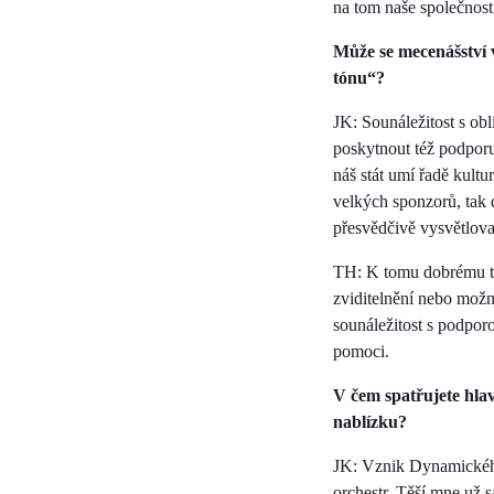
na tom naše společnost
Může se mecenášství v
tónu“?
JK: Sounáležitost s ob
poskytnout též podporu
náš stát umí řadě kultu
velkých sponzorů, tak 
přesvědčivě vysvětlova
TH: K tomu dobrému tó
zviditelnění nebo možno
sounáležitost s podpor
pomoci.
V čem spatřujete hla
nablízku?
JK: Vznik Dynamického
orchestr. Těší mne už 