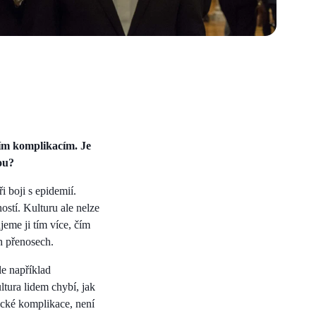
ním komplikacím. Je
ou?
i boji s epidemií.
ostí. Kulturu ale nelze
eme ji tím více, čím
ch přenosech.
e například
ltura lidem chybí, jak
mické komplikace, není