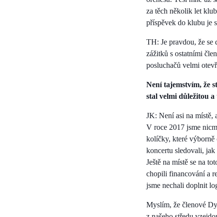
za těch několik let klu
příspěvek do klubu je s
TH: Je pravdou, že se 
zážitků s ostatními čle
posluchačů velmi otevř
Není tajemstvím, že s
stal velmi důležitou 
JK: Není asi na místě,
V roce 2017 jsme nicmé
kolíčky, které výborně
koncertu sledovali, ja
Ještě na místě se na t
chopili financování a 
jsme nechali doplnit l
Myslím, že členové Dyna
z našeho středu vzejdo