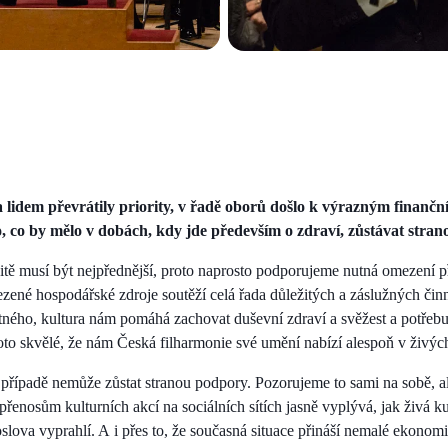
 lidem převrátily priority, v řadě oborů došlo k výrazným finanč
, co by mělo v dobách, kdy jde především o zdraví, zůstávat stran
itě musí být nejpřednější, proto naprosto podporujeme nutná omezení př
zené hospodářské zdroje soutěží celá řada důležitých a záslužných činn
ného, kultura nám pomáhá zachovat duševní zdraví a svěžest a potřebuj
proto skvělé, že nám Česká filharmonie své umění nabízí alespoň v živý
řípadě nemůže zůstat stranou podpory. Pozorujeme to sami na sobě, al
přenosům kulturních akcí na sociálních sítích jasně vyplývá, jak živá ku
doslova vyprahlí. A i přes to, že současná situace přináší nemalé ekono