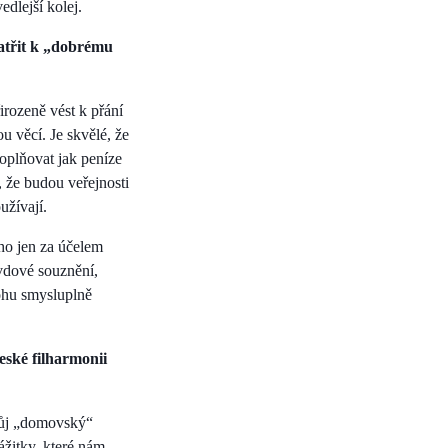
dlejší kolej.
patřit k „dobrému
irozeně vést k přání
 věcí. Je skvělé, že
doplňovat jak peníze
, že budou veřejnosti
užívají.
ho jen za účelem
avdové souznění,
mohu smysluplně
eské filharmonii
vůj „domovský“
ážitky, které nám