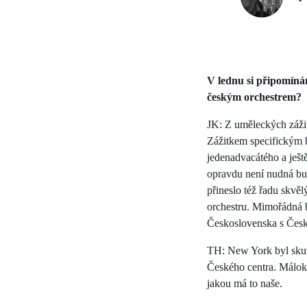
V lednu si připomíná
českým orchestrem?
JK: Z uměleckých zážit
Zážitkem specifickým b
jedenadvacátého a ješt
opravdu není nudná bu
přineslo též řadu skvěl
orchestru. Mimořádná b
Československa s Čes
TH: New York byl skut
Českého centra. Málokt
jakou má to naše.