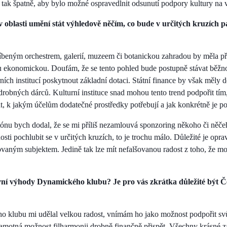
 tak špatně, aby bylo možné ospravedlnit odsunutí podpory kultury na ve
 oblasti umění stát výhledově něčím, co bude v určitých kruzích 
líbeným orchestrem, galerií, muzeem či botanickou zahradou by měla př
 ekonomickou. Doufám, že se tento pohled bude postupně stávat běžnou
rních institucí poskytnout základní dotaci. Státní finance by však měly 
drobných dárců. Kulturní instituce snad mohou tento trend podpořit tím
t, k jakým účelům dodatečné prostředky potřebují a jak konkrétně je po
nu bych dodal, že se mi příliš nezamlouvá sponzoring někoho či něče
sti pochlubit se v určitých kruzích, to je trochu málo. Důležité je opr
ovaným subjektem. Jedině tak lze mít nefalšovanou radost z toho, že 
vní výhody Dynamického klubu? Je pro vás zkrátka důležité být Č
 klubu mi udělal velkou radost, vnímám ho jako možnost podpořit s
samotná možnost filharmonii drobně finančně přispět. Všechny krásné z