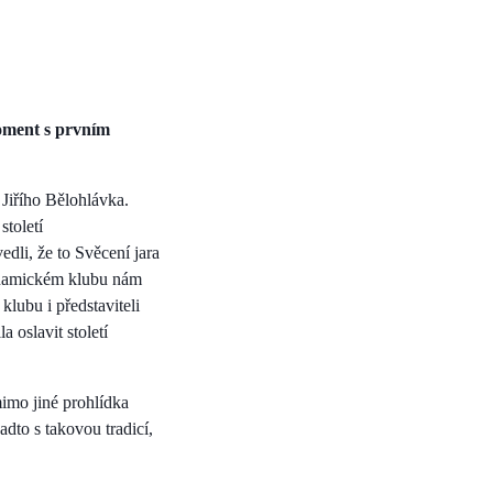
moment s prvním
Jiřího Bělohlávka.
století
dli, že to Svěcení jara
Dynamickém klubu nám
klubu i představiteli
 oslavit století
imo jiné prohlídka
dto s takovou tradicí,