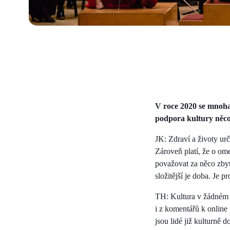
V roce 2020 se mnoha
podpora kultury něco
JK: Zdraví a životy urč
Zároveň platí, že o ome
považovat za něco zbyt
složitější je doba. Je 
TH: Kultura v žádném p
i z komentářů k online 
jsou lidé již kulturně 