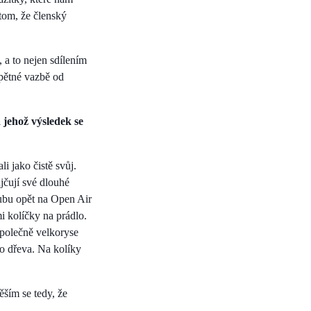
 tom, že členský
 a to nejen sdílením
zpětné vazbě od
 jehož výsledek se
i jako čistě svůj.
jčují své dlouhé
lubu opět na Open Air
i kolíčky na prádlo.
společně velkoryse
ho dřeva. Na kolíky
ěším se tedy, že