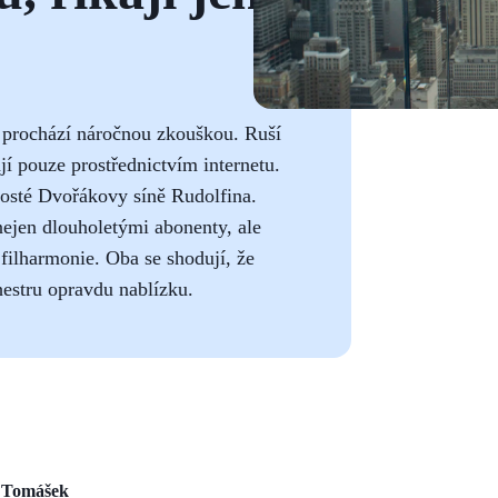
, prochází náročnou zkouškou. Ruší
jí pouze prostřednictvím internetu.
 hosté Dvořákovy síně Rudolfina.
jen dlouholetými abonenty, ale
ilharmonie. Oba se shodují, že
estru opravdu nablízku.
p Tomášek