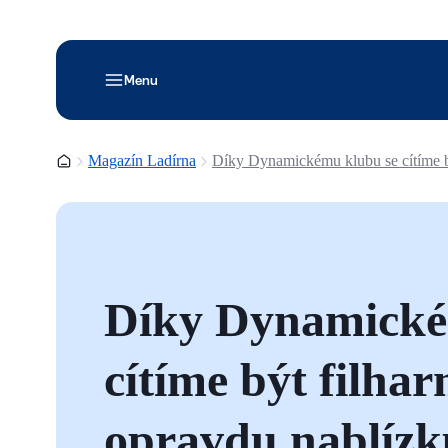
Menu
Domovská stránka
Magazín Ladírna
Díky Dynamickému klubu se cítíme být
Díky Dynamické
cítíme být filha
opravdu nablízku