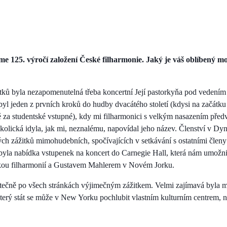
me 125. výročí založení České filharmonie. Jaký je váš oblíbený 
ků byla nezapomenutelná třeba koncertní Její pastorkyňa pod vedením 
yl jeden z prvních kroků do hudby dvacátého století (kdysi na začátku 
ě za studentské vstupné), kdy mi filharmonici s velkým nasazením předve
kolická idyla, jak mi, neznalému, napovídal jeho název. Členství v 
ých zážitků mimohudebních, spočívajících v setkávání s ostatními členy 
yla nabídka vstupenek na koncert do Carnegie Hall, která nám umožnila
kou filharmonií a Gustavem Mahlerem v Novém Jorku.
ečně po všech stránkách výjimečným zážitkem. Velmi zajímavá byla m
erý stát se může v New Yorku pochlubit vlastním kulturním centrem, na