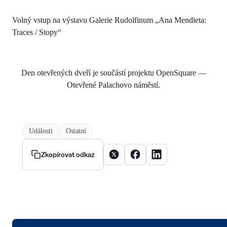
Volný vstup na výstavu Galerie Rudolfinum „Ana Mendieta:
Traces / Stopy“
Den otevřených dveří je součástí projektu OpenSquare —
Otevřené Palachovo náměstí.
Události
Ostatní
Sdílet článek na X
Sdílet článek na Facebooku
Sdílet článek na Linke
Zkopírovat odkaz