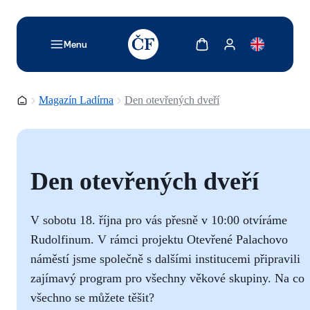
TODO: Add description for reader
Zobrazit košík
Zobrazit můj účet
Menu
Domovská stránka
Magazín Ladírna
Den otevřených dveří
Den otevřených dveří
V sobotu 18. října pro vás přesně v 10:00 otvíráme
Rudolfinum. V rámci projektu Otevřené Palachovo
náměstí jsme společně s dalšími institucemi připravili
zajímavý program pro všechny věkové skupiny. Na co
všechno se můžete těšit?