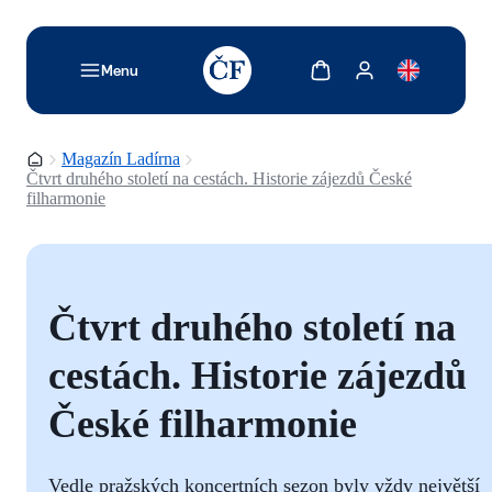
TODO: Add description for reader
Zobrazit košík
Zobrazit můj účet
Menu
Domovská stránka
Magazín Ladírna
Čtvrt druhého století na cestách. Historie zájezdů České
filharmonie
Čtvrt druhého století na
cestách. Historie zájezdů
České filharmonie
Vedle pražských koncertních sezon byly vždy největší