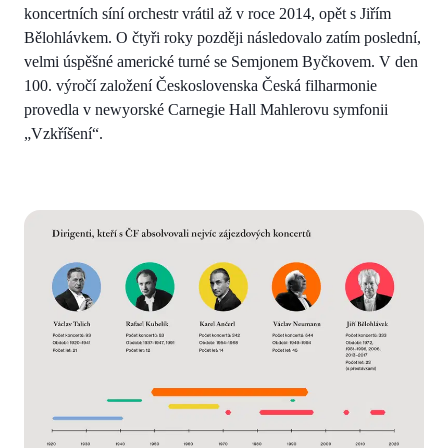
koncertních síní orchestr vrátil až v roce 2014, opět s Jiřím
Bělohlávkem. O čtyři roky později následovalo zatím poslední,
velmi úspěšné americké turné se Semjonem Byčkovem. V den
100. výročí založení Československa Česká filharmonie
provedla v newyorské Carnegie Hall Mahlerovu symfonii
„Vzkříšení“.