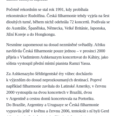
Početně rekordním se stal rok 1991, kdy probíhala
rekonstrukce Rudolfina. Česká filharmonie tehdy vyjela na šest
dlouhých turné, během nichž odehrála 72 koncertů. Podívala se
do Austrálie, Španělska, Německa, Velké Británie, Japonska,
Jižní Koreje a do Hongkongu.
Nesmíme zapomenout na dosud nezmíněné světadíly. Afriku
navštívila Česká filharmonie pouze jednou – v prosinci 2000
přijela s Vladimirem Ashkenazym koncertovat do Káhiry, jako
sólista vystoupil přední místní pianista Ramzi Yassa.
Za Ashkenazyho šéfdirigentské éry vůbec docházelo
k výjezdům do dosud neprozkoumaných destinací. Poprvé
například filharmonie zavítala do Latinské Ameriky, v červnu
2000 vystoupila na dvou koncertech v Brazílii, dvou
v Argentině a cestou domů koncertovala na Portoriku.
Do Brazílie, Argentiny a Uruguaye se Česká filharmonie
vypravila ještě v květnu a červnu 2006, tentokrát s ní byli Gerd