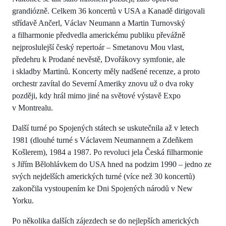
grandiózně. Celkem 36 koncertů v USA a Kanadě dirigovali
střídavě Ančerl, Václav Neumann a Martin Turnovský
a filharmonie předvedla americkému publiku převážně
nejproslulejší český repertoár – Smetanovu Mou vlast,
předehru k Prodané nevěstě, Dvořákovy symfonie, ale
i skladby Martinů. Koncerty měly nadšené recenze, a proto
orchestr zavítal do Severní Ameriky znovu už o dva roky
později, kdy hrál mimo jiné na světové výstavě Expo
v Montrealu.
Další turné po Spojených státech se uskutečnila až v letech
1981 (dlouhé turné s Václavem Neumannem a Zdeňkem
Košlerem), 1984 a 1987. Po revoluci jela Česká filharmonie
s Jiřím Bělohlávkem do USA hned na podzim 1990 – jedno ze
svých nejdelších amerických turné (více než 30 koncertů)
zakončila vystoupením ke Dni Spojených národů v New
Yorku.
Po několika dalších zájezdech se do nejlepších amerických