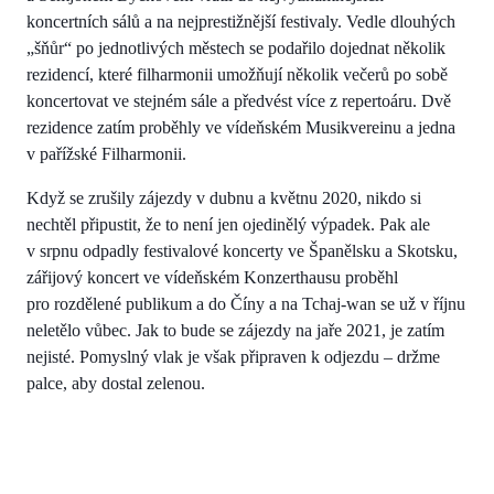
koncertních sálů a na nejprestižnější festivaly. Vedle dlouhých
„šňůr“ po jednotlivých městech se podařilo dojednat několik
rezidencí, které filharmonii umožňují několik večerů po sobě
koncertovat ve stejném sále a předvést více z repertoáru. Dvě
rezidence zatím proběhly ve vídeňském Musikvereinu a jedna
v pařížské Filharmonii.
Když se zrušily zájezdy v dubnu a květnu 2020, nikdo si
nechtěl připustit, že to není jen ojedinělý výpadek. Pak ale
v srpnu odpadly festivalové koncerty ve Španělsku a Skotsku,
zářijový koncert ve vídeňském Konzerthausu proběhl
pro rozdělené publikum a do Číny a na Tchaj-wan se už v říjnu
neletělo vůbec. Jak to bude se zájezdy na jaře 2021, je zatím
nejisté. Pomyslný vlak je však připraven k odjezdu – držme
palce, aby dostal zelenou.