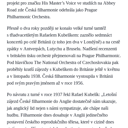
projekt pro značku His Master’s Voice ve studiích na Abbey
Road zde Česká filharmonie odehrála jako Prague
Philharmonic Orchestra.
Přesně o dva roky později se konalo velké turné tamtéž
s třiadvacetiletým Rafaelem Kubelíkem: zaznělo sedmnáct
koncertů po celé Británii (z toho jen dva v Londýně) a na cestě
zpátky v Antverpách, Lutychu a Bruselu. Nadšení recenzenti
v britském tisku orchestr přejmenovali na Prague Philharmonic.
Pod hlavičkou The National Orchestra of Czechoslovakia pak
proběhly kratší zájezdy s Kubelíkem do Británie ještě v květnu
a v listopadu 1938. Česká filharmonie vystoupila v Británii
pod svým pravým jménem až v roce 1956.
Po návratu z turné v roce 1937 řekl Rafael Kubelík: „Letošní
zájezd České filharmonie do Anglie dostatečně nám ukazuje,
jak anglický lid nejen s námi sympatizuje, ale chápe naši
hudbu. Filharmonie dnes dosahuje v Anglii jedinečného
postavení českého reprodukčního tělesa, které v cizině dnes