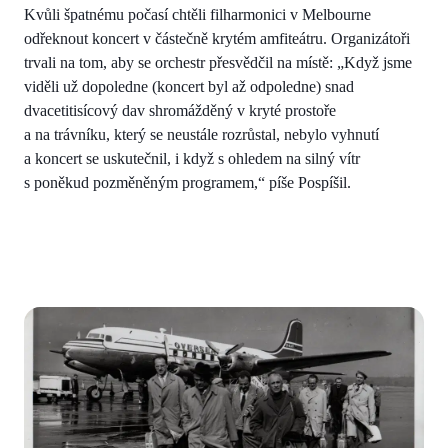
Kvůli špatnému počasí chtěli filharmonici v Melbourne
odřeknout koncert v částečně krytém amfiteátru. Organizátoři
trvali na tom, aby se orchestr přesvědčil na místě: „Když jsme
viděli už dopoledne (koncert byl až odpoledne) snad
dvacetitisícový dav shromážděný v kryté prostoře
a na trávníku, který se neustále rozrůstal, nebylo vyhnutí
a koncert se uskutečnil, i když s ohledem na silný vítr
s poněkud pozměněným programem,“ píše Pospíšil.