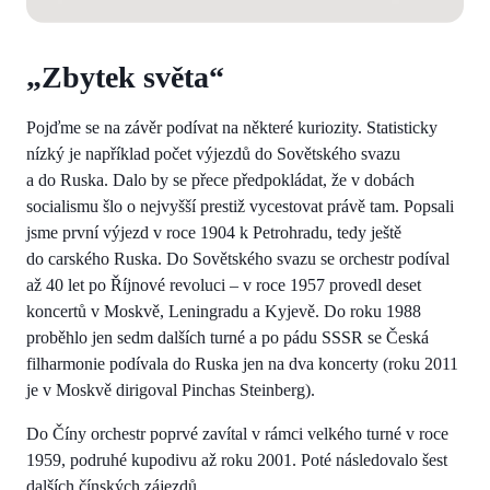
„Zbytek světa“
Pojďme se na závěr podívat na některé kuriozity. Statisticky
nízký je například počet výjezdů do Sovětského svazu
a do Ruska. Dalo by se přece předpokládat, že v dobách
socialismu šlo o nejvyšší prestiž vycestovat právě tam. Popsali
jsme první výjezd v roce 1904 k Petrohradu, tedy ještě
do carského Ruska. Do Sovětského svazu se orchestr podíval
až 40 let po Říjnové revoluci – v roce 1957 provedl deset
koncertů v Moskvě, Leningradu a Kyjevě. Do roku 1988
proběhlo jen sedm dalších turné a po pádu SSSR se Česká
filharmonie podívala do Ruska jen na dva koncerty (roku 2011
je v Moskvě dirigoval Pinchas Steinberg).
Do Číny orchestr poprvé zavítal v rámci velkého turné v roce
1959, podruhé kupodivu až roku 2001. Poté následovalo šest
dalších čínských zájezdů.