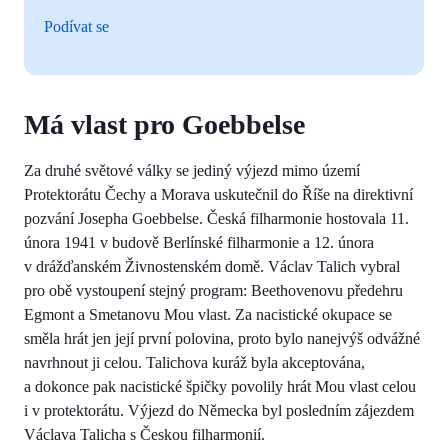
Podívat se
Má vlast pro Goebbelse
Za druhé světové války se jediný výjezd mimo území
Protektorátu Čechy a Morava uskutečnil do Říše na direktivní
pozvání Josepha Goebbelse. Česká filharmonie hostovala 11.
února 1941 v budově Berlínské filharmonie a 12. února
v drážďanském Živnostenském domě. Václav Talich vybral
pro obě vystoupení stejný program: Beethovenovu předehru
Egmont a Smetanovu Mou vlast. Za nacistické okupace se
směla hrát jen její první polovina, proto bylo nanejvýš odvážné
navrhnout ji celou. Talichova kuráž byla akceptována,
a dokonce pak nacistické špičky povolily hrát Mou vlast celou
i v protektorátu. Výjezd do Německa byl posledním zájezdem
Václava Talicha s Českou filharmonií.