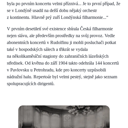
byla po prvním koncertu velmi příznivá... Je to první případ, že
se v Londýně usadil na delší dobu nějaký orchestr
z kontinentu. Hlavně prý zuří Londýnská filharmonie...“
V prvním desetiletí své existence sbírala Česká filharmonie
nejen slávu, ale především prostředky na svůj provoz. Vedle
abonentních koncertů v Rudolfinu ji mohli posluchači potkat
také v hospodských sálech a třikrát se vydala
na několikaměsíční stagiony do zahraničních lázeňských
středisek. Od května do září 1904 takto odehrála 144 koncertů
v Pavlovsku u Petrohradu, kde pro koncerty uzpůsobili
nádražní halu. Repertoár byl velmi pestrý, stejně jako seznam
spolupracujících dirigentů.