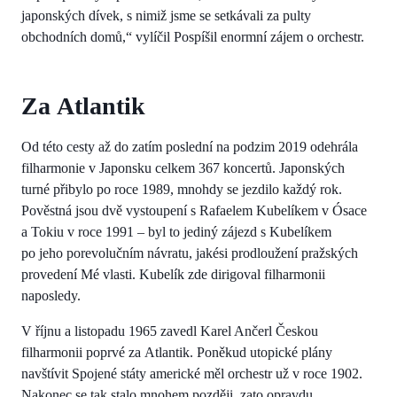
japonských dívek, s nimiž jsme se setkávali za pulty
obchodních domů,“ vylíčil Pospíšil enormní zájem o orchestr.
Za Atlantik
Od této cesty až do zatím poslední na podzim 2019 odehrála
filharmonie v Japonsku celkem 367 koncertů. Japonských
turné přibylo po roce 1989, mnohdy se jezdilo každý rok.
Pověstná jsou dvě vystoupení s Rafaelem Kubelíkem v Ósace
a Tokiu v roce 1991 – byl to jediný zájezd s Kubelíkem
po jeho porevolučním návratu, jakési prodloužení pražských
provedení Mé vlasti. Kubelík zde dirigoval filharmonii
naposledy.
V říjnu a listopadu 1965 zavedl Karel Ančerl Českou
filharmonii poprvé za Atlantik. Poněkud utopické plány
navštívit Spojené státy americké měl orchestr už v roce 1902.
Nakonec se tak stalo mnohem později, zato opravdu