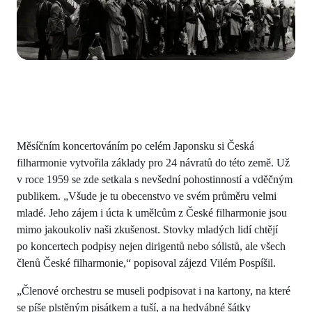
Měsíčním koncertováním po celém Japonsku si Česká
filharmonie vytvořila základy pro 24 návratů do této země. Už
v roce 1959 se zde setkala s nevšední pohostinností a vděčným
publikem. „Všude je tu obecenstvo ve svém průměru velmi
mladé. Jeho zájem i úcta k umělcům z České filharmonie jsou
mimo jakoukoliv naši zkušenost. Stovky mladých lidí chtějí
po koncertech podpisy nejen dirigentů nebo sólistů, ale všech
členů České filharmonie,“ popisoval zájezd Vilém Pospíšil.
„Členové orchestru se museli podpisovat i na kartony, na které
se píše plstěným pisátkem a tuší, a na hedvábné šátky