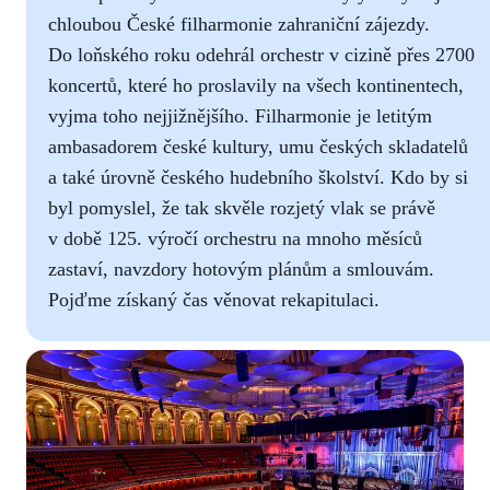
chloubou České filharmonie zahraniční zájezdy.
Do loňského roku odehrál orchestr v cizině přes 2700
koncertů, které ho proslavily na všech kontinentech,
vyjma toho nejjižnějšího. Filharmonie je letitým
ambasadorem české kultury, umu českých skladatelů
a také úrovně českého hudebního školství. Kdo by si
byl pomyslel, že tak skvěle rozjetý vlak se právě
v době 125. výročí orchestru na mnoho měsíců
zastaví, navzdory hotovým plánům a smlouvám.
Pojďme získaný čas věnovat rekapitulaci.