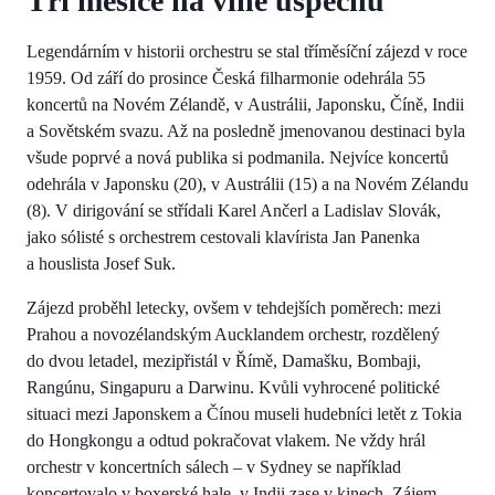
Tři měsíce na vlně úspěchů
Legendárním v historii orchestru se stal tříměsíční zájezd v roce
1959. Od září do prosince Česká filharmonie odehrála 55
koncertů na Novém Zélandě, v Austrálii, Japonsku, Číně, Indii
a Sovětském svazu. Až na posledně jmenovanou destinaci byla
všude poprvé a nová publika si podmanila. Nejvíce koncertů
odehrála v Japonsku (20), v Austrálii (15) a na Novém Zélandu
(8). V dirigování se střídali Karel Ančerl a Ladislav Slovák,
jako sólisté s orchestrem cestovali klavírista Jan Panenka
a houslista Josef Suk.
Zájezd proběhl letecky, ovšem v tehdejších poměrech: mezi
Prahou a novozélandským Aucklandem orchestr, rozdělený
do dvou letadel, mezipřistál v Římě, Damašku, Bombaji,
Rangúnu, Singapuru a Darwinu. Kvůli vyhrocené politické
situaci mezi Japonskem a Čínou museli hudebníci letět z Tokia
do Hongkongu a odtud pokračovat vlakem. Ne vždy hrál
orchestr v koncertních sálech – v Sydney se například
koncertovalo v boxerské hale, v Indii zase v kinech. Zájem