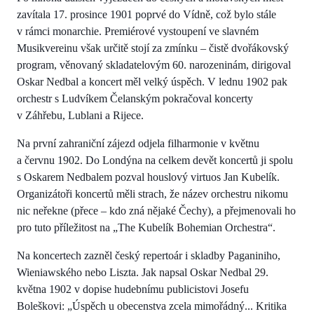
zavítala 17. prosince 1901 poprvé do Vídně, což bylo stále
v rámci monarchie. Premiérové vystoupení ve slavném
Musikvereinu však určitě stojí za zmínku – čistě dvořákovský
program, věnovaný skladatelovým 60. narozeninám, dirigoval
Oskar Nedbal a koncert měl velký úspěch. V lednu 1902 pak
orchestr s Ludvíkem Čelanským pokračoval koncerty
v Záhřebu, Lublani a Rijece.
Na první zahraniční zájezd odjela filharmonie v květnu
a červnu 1902. Do Londýna na celkem devět koncertů ji spolu
s Oskarem Nedbalem pozval houslový virtuos Jan Kubelík.
Organizátoři koncertů měli strach, že název orchestru nikomu
nic neřekne (přece – kdo zná nějaké Čechy), a přejmenovali ho
pro tuto příležitost na „The Kubelík Bohemian Orchestra“.
Na koncertech zazněl český repertoár i skladby Paganiniho,
Wieniawského nebo Liszta. Jak napsal Oskar Nedbal 29.
května 1902 v dopise hudebnímu publicistovi Josefu
Boleškovi: „Úspěch u obecenstva zcela mimořádný... Kritika