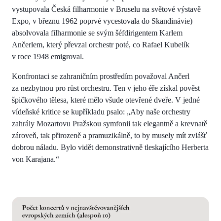
vystupovala Česká filharmonie v Bruselu na světové výstavě
Expo, v březnu 1962 poprvé vycestovala do Skandinávie)
absolvovala filharmonie se svým šéfdirigentem Karlem
Ančerlem, který převzal orchestr poté, co Rafael Kubelík
v roce 1948 emigroval.
Konfrontaci se zahraničním prostředím považoval Ančerl
za nezbytnou pro růst orchestru. Ten v jeho éře získal pověst
špičkového tělesa, které mělo všude otevřené dveře. V jedné
vídeňské kritice se kupříkladu psalo: „Aby naše orchestry
zahrály Mozartovu Pražskou symfonii tak elegantně a krevnatě
zároveň, tak přirozeně a pramuzikálně, to by musely mít zvlášť
dobrou náladu. Bylo vidět demonstrativně tleskajícího Herberta
von Karajana.“