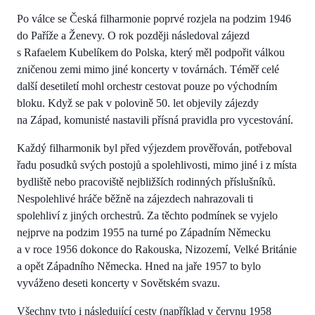
Po válce se Česká filharmonie poprvé rozjela na podzim 1946
do Paříže a Ženevy. O rok později následoval zájezd
s Rafaelem Kubelíkem do Polska, který měl podpořit válkou
zničenou zemi mimo jiné koncerty v továrnách. Téměř celé
další desetiletí mohl orchestr cestovat pouze po východním
bloku. Když se pak v polovině 50. let objevily zájezdy
na Západ, komunisté nastavili přísná pravidla pro vycestování.
Každý filharmonik byl před výjezdem prověřován, potřeboval
řadu posudků svých postojů a spolehlivosti, mimo jiné i z místa
bydliště nebo pracoviště nejbližších rodinných příslušníků.
Nespolehlivé hráče běžně na zájezdech nahrazovali ti
spolehliví z jiných orchestrů. Za těchto podmínek se vyjelo
nejprve na podzim 1955 na turné po Západním Německu
a v roce 1956 dokonce do Rakouska, Nizozemí, Velké Británie
a opět Západního Německa. Hned na jaře 1957 to bylo
vyváženo deseti koncerty v Sovětském svazu.
Všechny tyto i následující cesty (například v červnu 1958