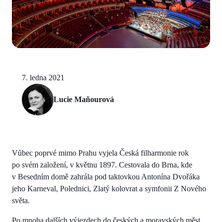
7. ledna 2021
Lucie Maňourová
Vůbec poprvé mimo Prahu vyjela Česká filharmonie rok
po svém založení, v květnu 1897. Cestovala do Brna, kde
v Besedním domě zahrála pod taktovkou Antonína Dvořáka
jeho Karneval, Polednici, Zlatý kolovrat a symfonii Z Nového
světa.
Po mnoha dalších výjezdech do českých a moravských měst