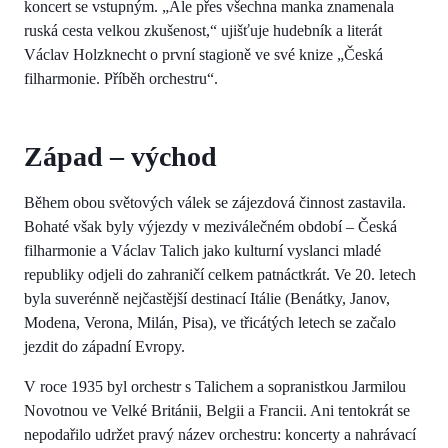
koncert se vstupným. „Ale přes všechna manka znamenala
ruská cesta velkou zkušenost,“ ujišťuje hudebník a literát
Václav Holzknecht o první stagioně ve své knize „Česká
filharmonie. Příběh orchestru“.
Západ – východ
Během obou světových válek se zájezdová činnost zastavila.
Bohaté však byly výjezdy v meziválečném období – Česká
filharmonie a Václav Talich jako kulturní vyslanci mladé
republiky odjeli do zahraničí celkem patnáctkrát. Ve 20. letech
byla suverénně nejčastější destinací Itálie (Benátky, Janov,
Modena, Verona, Milán, Pisa), ve třicátých letech se začalo
jezdit do západní Evropy.
V roce 1935 byl orchestr s Talichem a sopranistkou Jarmilou
Novotnou ve Velké Británii, Belgii a Francii. Ani tentokrát se
nepodařilo udržet pravý název orchestru: koncerty a nahrávací