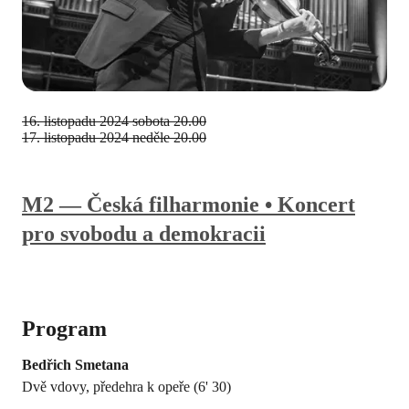
16. listopadu 2024
sobota 20.00
17. listopadu 2024
neděle 20.00
M2 — Česká filharmonie • Koncert
pro svobodu a demokracii
Program
Bedřich Smetana
Dvě vdovy, předehra k opeře (6' 30)