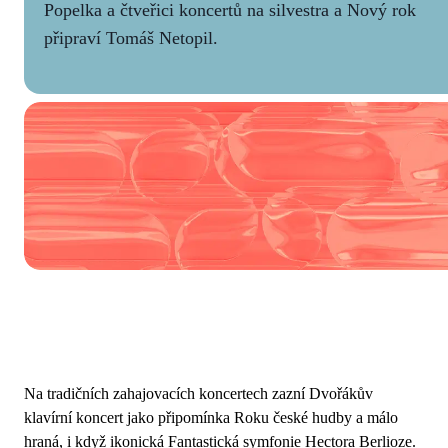
Popelka a čtveřici koncertů na silvestra a Nový rok
připraví Tomáš Netopil.
Na tradičních zahajovacích koncertech zazní Dvořákův
klavírní koncert jako připomínka Roku české hudby a málo
hraná, i když ikonická Fantastická symfonie Hectora Berlioze.