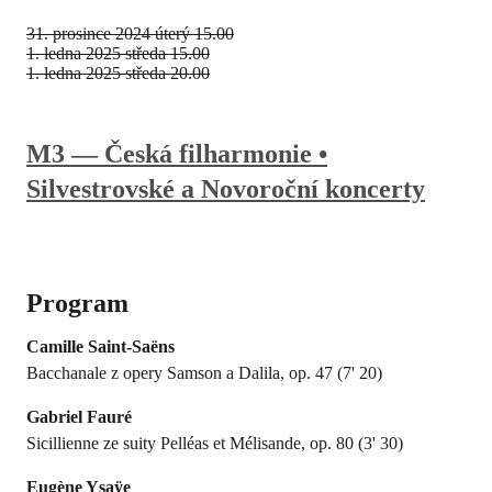
31. prosince 2024
úterý 15.00
1. ledna 2025
středa 15.00
1. ledna 2025
středa 20.00
M3 — Česká filharmonie •
Silvestrovské a Novoroční koncerty
Program
Camille Saint-Saëns
Bacchanale z opery Samson a Dalila, op. 47 (7' 20)
Gabriel Fauré
Sicillienne ze suity Pelléas et Mélisande, op. 80 (3' 30)
Eugène Ysaÿe