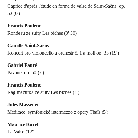
Caprice d'après l'étude en forme de valse de Saint-Saëns, op.
52 (9')
Francis Poulenc
Rondeau ze suity Les biches (3' 30)
Camille Saint-Saëns
Koncert pro violoncello a orchestr č. 1 a moll op. 33 (19')
Gabriel Fauré
Pavane, op. 50 (7')
Francis Poulenc
Rag-mazurka ze suity Les biches (4')
Jules Massenet
Meditace, symfonické intermezzo z opery Thaïs (5')
Maurice Ravel
La Valse (12')