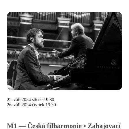
25. září 2024
středa 19.30
26. září 2024
čtvrtek 19.30
M1 — Česká filharmonie • Zahajovací