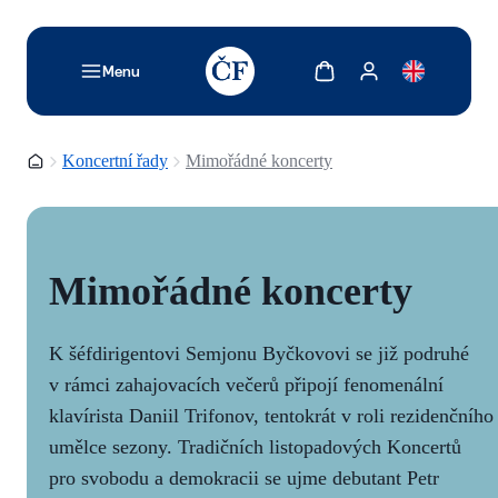
TODO: Add description for reader
Zobrazit košík
Zobrazit můj účet
Menu
Domovská stránka
Koncertní řady
Mimořádné koncerty
Mimořádné koncerty
K šéfdirigentovi Semjonu Byčkovovi se již podruhé
v rámci zahajovacích večerů připojí fenomenální
klavírista Daniil Trifonov, tentokrát v roli rezidenčního
umělce sezony. Tradičních listopadových Koncertů
pro svobodu a demokracii se ujme debutant Petr