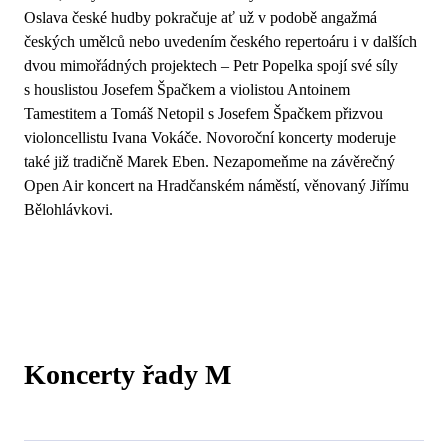
Oslava české hudby pokračuje ať už v podobě angažmá
českých umělců nebo uvedením českého repertoáru i v dalších
dvou mimořádných projektech – Petr Popelka spojí své síly
s houslistou Josefem Špačkem a violistou Antoinem
Tamestitem a Tomáš Netopil s Josefem Špačkem přizvou
violoncellistu Ivana Vokáče. Novoroční koncerty moderuje
také již tradičně Marek Eben. Nezapomeňme na závěrečný
Open Air koncert na Hradčanském náměstí, věnovaný Jiřímu
Bělohlávkovi.
Koncerty řady M