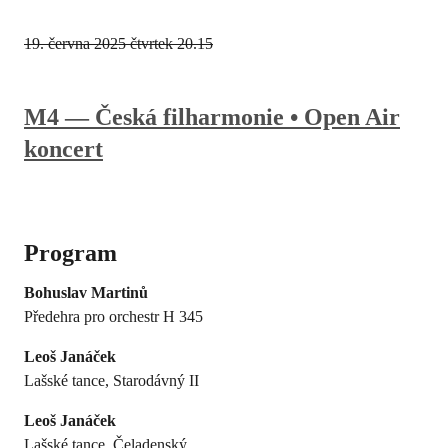
19. června 2025
čtvrtek 20.15
M4 — Česká filharmonie • Open Air
koncert
Program
Bohuslav Martinů
Předehra pro orchestr H 345
Leoš Janáček
Lašské tance, Starodávný II
Leoš Janáček
Lašské tance, Čeladenský