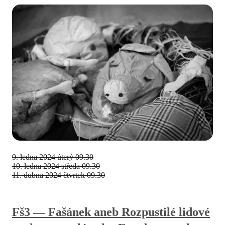
9. ledna 2024
úterý 09.30
10. ledna 2024
středa 09.30
11. dubna 2024
čtvrtek 09.30
Fš3 — Fašánek aneb Rozpustilé lidové