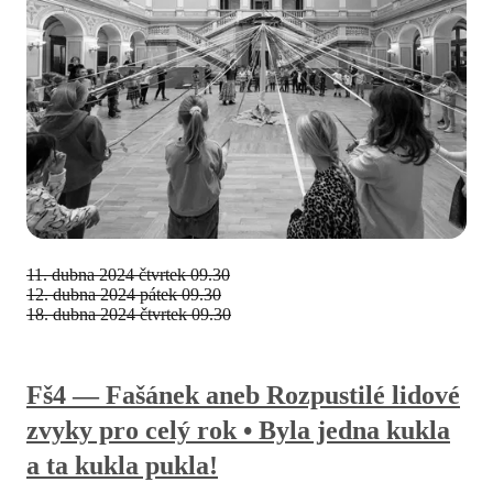
11. dubna 2024
čtvrtek 09.30
12. dubna 2024
pátek 09.30
18. dubna 2024
čtvrtek 09.30
Fš4 — Fašánek aneb Rozpustilé lidové
zvyky pro celý rok • Byla jedna kukla
a ta kukla pukla!