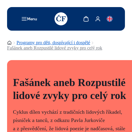
TODO: Add description for reader
Zobrazit košík
Zobrazit můj účet
Menu
Domovská stránka
Programy pro děti, dospívající i dospělé
Fašánek aneb Rozpustilé lidové zvyky pro celý rok
Fašánek aneb Rozpustilé
lidové zvyky pro celý rok
Cyklus dílen vychází z tradičních lidových říkadel,
písniček a tanců, z odkazu Pavla Jurkoviče
a z přesvědčení, že lidová poezie je nadčasová, stále