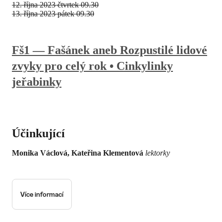
12. října 2023
čtvrtek 09.30
13. října 2023
pátek 09.30
Fš1 — Fašánek aneb Rozpustilé lidové
zvyky pro celý rok • Cinkylinky
jeřabinky
Účinkující
Monika Václová, Kateřina Klementová
lektorky
Více informací