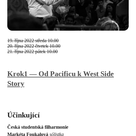
19. října 2022
středa 10.00
20. října 2022
čtvrtek 10.00
21. října 2022
pátek 10.00
Krok1 — Od Pacificu k West Side
Story
Účinkující
Česká studentská filharmonie
Markéta Foukalová
sólistka