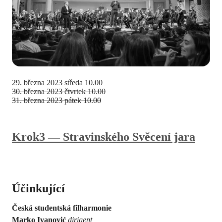
29. března 2023
středa 10.00
30. března 2023
čtvrtek 10.00
31. března 2023
pátek 10.00
Krok3 — Stravinského Svěcení jara
Účinkující
Česká studentská filharmonie
Marko Ivanović
dirigent