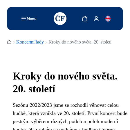
TODO: Add description for reader
Zobrazit košík
Zobrazit můj účet
Menu
Domovská stránka
Koncertní řady
Kroky do nového světa. 20. století
Kroky do nového světa.
20. století
Sezónu 2022/2023 jsme se rozhodli věnovat celou
hudbě, která vznikla ve 20. století. První koncert bude
pestrým výběrem různých podob a poloh moderní
hudby. Na druhém se potkáme s hudbou George