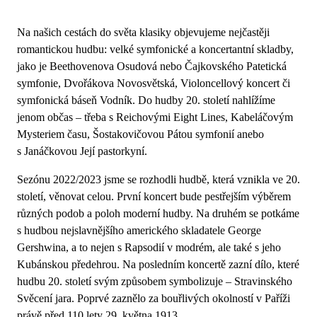
Na našich cestách do světa klasiky objevujeme nejčastěji
romantickou hudbu: velké symfonické a koncertantní skladby,
jako je Beethovenova Osudová nebo Čajkovského Patetická
symfonie, Dvořákova Novosvětská, Violoncellový koncert či
symfonická báseň Vodník. Do hudby 20. století nahlížíme
jenom občas – třeba s Reichovými Eight Lines, Kabeláčovým
Mysteriem času, Šostakovičovou Pátou symfonií anebo
s Janáčkovou Její pastorkyní.
Sezónu 2022/2023 jsme se rozhodli hudbě, která vznikla ve 20.
století, věnovat celou. První koncert bude pestřejším výběrem
různých podob a poloh moderní hudby. Na druhém se potkáme
s hudbou nejslavnějšího amerického skladatele George
Gershwina, a to nejen s Rapsodií v modrém, ale také s jeho
Kubánskou předehrou. Na posledním koncertě zazní dílo, které
hudbu 20. století svým způsobem symbolizuje – Stravinského
Svěcení jara. Poprvé zaznělo za bouřlivých okolností v Paříži
právě před 110 lety 29. května 1913.