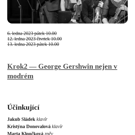
6. ledna 2023
pátek 10.00
12. ledna 2023
čtvrtek 10.00
13. ledna 2023
pátek 10.00
Krok2 — George Gershwin nejen v
modrém
Účinkující
Jakub Sládek
klavír
Kristýna Donovalová
klavír
Marta Kloučková
zpěv