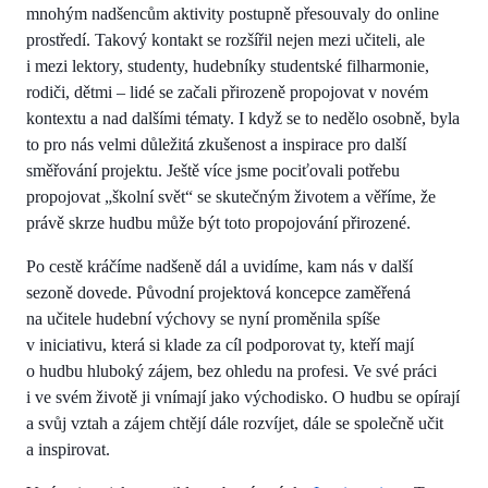
mnohým nadšencům aktivity postupně přesouvaly do online
prostředí. Takový kontakt se rozšířil nejen mezi učiteli, ale
i mezi lektory, studenty, hudebníky studentské filharmonie,
rodiči, dětmi – lidé se začali přirozeně propojovat v novém
kontextu a nad dalšími tématy. I když se to nedělo osobně, byla
to pro nás velmi důležitá zkušenost a inspirace pro další
směřování projektu. Ještě více jsme pociťovali potřebu
propojovat „školní svět“ se skutečným životem a věříme, že
právě skrze hudbu může být toto propojování přirozené.
Po cestě kráčíme nadšeně dál a uvidíme, kam nás v další
sezoně dovede. Původní projektová koncepce zaměřená
na učitele hudební výchovy se nyní proměnila spíše
v iniciativu, která si klade za cíl podporovat ty, kteří mají
o hudbu hluboký zájem, bez ohledu na profesi. Ve své práci
i ve svém životě ji vnímají jako východisko. O hudbu se opírají
a svůj vztah a zájem chtějí dále rozvíjet, dále se společně učit
a inspirovat.