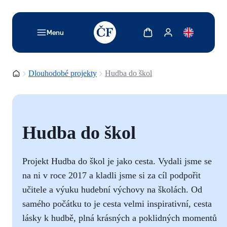
TODO: Add description for reader
Zobrazit košík
Zobrazit můj účet
Menu
Domovská stránka
Dlouhodobé projekty
Hudba do škol
Hudba do škol
Projekt Hudba do škol je jako cesta. Vydali jsme se
na ni v roce 2017 a kladli jsme si za cíl podpořit
učitele a výuku hudební výchovy na školách. Od
samého počátku to je cesta velmi inspirativní, cesta
lásky k hudbě, plná krásných a poklidných momentů