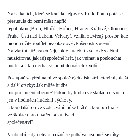
Na setkáních, která se konala nejprve v Rudolfinu a poté se
přesunula do osmi měst napříč
republikou (Brno, Hlučín, Hořice, Hradec Králové, Olomouc,
Praha, Ústí nad Labem, Velvary), vznikl otevřený prostor, kde
mohou učitelé sdílet bez obav své zkušenosti z učení.
Na vlastní kůži zakoušejí, jak v hudební výchově s dětmi
muzicírovat, jak (si) společně hrát, jak vnímat a poslouchat
hudbu a jak ji nechat vstoupit do našich životů.
Postupně se před námi ve společných diskusích otevíraly další
a další otázky: Jak může hudba
podpořit učení obecně? Pokud by hudba ve školách nezněla
jen v hodinách hudební výchovy,
jakou další roli ve vzdělávání může hrát? Jakou roli hraje
ve školách pro utváření a kultivaci
společenství?
V období, kdy nebylo možné se potkávat osobně, se díky