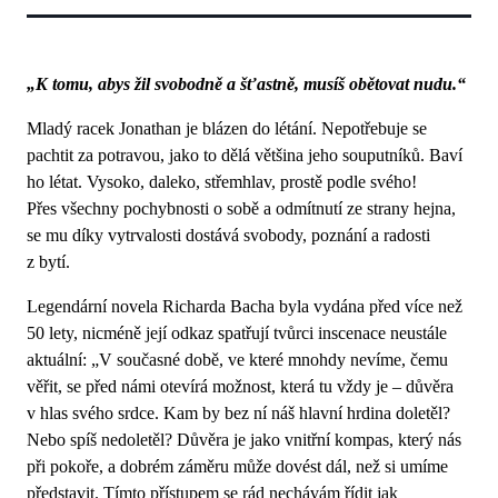
„K tomu, abys žil svobodně a šťastně, musíš obětovat nudu.“
Mladý racek Jonathan je blázen do létání. Nepotřebuje se
pachtit za potravou, jako to dělá většina jeho souputníků. Baví
ho létat. Vysoko, daleko, střemhlav, prostě podle svého!
Přes všechny pochybnosti o sobě a odmítnutí ze strany hejna,
se mu díky vytrvalosti dostává svobody, poznání a radosti
z bytí.
Legendární novela Richarda Bacha byla vydána před více než
50 lety, nicméně její odkaz spatřují tvůrci inscenace neustále
aktuální: „V současné době, ve které mnohdy nevíme, čemu
věřit, se před námi otevírá možnost, která tu vždy je – důvěra
v hlas svého srdce. Kam by bez ní náš hlavní hrdina doletěl?
Nebo spíš nedoletěl? Důvěra je jako vnitřní kompas, který nás
při pokoře, a dobrém záměru může dovést dál, než si umíme
představit. Tímto přístupem se rád nechávám řídit jak