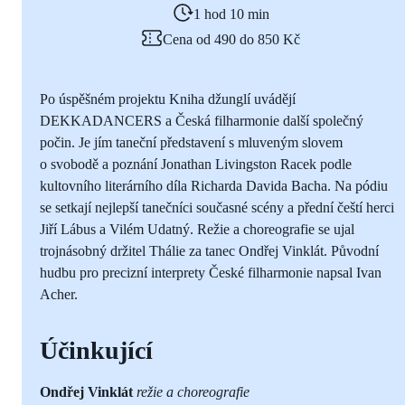
1 hod 10 min
Cena od 490 do 850 Kč
Po úspěšném projektu Kniha džunglí uvádějí
DEKKADANCERS a Česká filharmonie další společný
počin. Je jím taneční představení s mluveným slovem
o svobodě a poznání Jonathan Livingston Racek podle
kultovního literárního díla Richarda Davida Bacha. Na pódiu
se setkají nejlepší tanečníci současné scény a přední čeští herci
Jiří Lábus a Vilém Udatný. Režie a choreografie se ujal
trojnásobný držitel Thálie za tanec Ondřej Vinklát. Původní
hudbu pro precizní interprety České filharmonie napsal Ivan
Acher.
Účinkující
Ondřej Vinklát
režie a choreografie