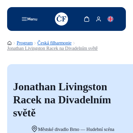
TODO: Add description for reader
Zobrazit košík
Zobrazit můj účet
Menu
Domovská stránka
Program
Česká filharmonie
Jonathan Livingston Racek na Divadelním světě
Jonathan Livingston
Racek na Divadelním
světě
Městské divadlo Brno — Hudební scéna