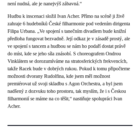
není nudná, ale je nanejvýš zábavná.“
Hudbu k inscenaci složil Ivan Acher. Přímo na scéně ji živě
zahraje 6 hudebníků České filharmonie pod vedením dirigenta
Filipa Urbana. „Ve spojení s tanečním divadlem bude knižní
předloha fungovat bezvadně. Její odkaz je v zásadě prostý, ale
ve spojení s tancem a hudbou se nám ho podaří dostat právě
do míst, kde se jeho síla znásobí. S choreografem Ondrou
Vinklátem se dorozumíváme na stratosferických frekvencích,
takže Racek bude v dobrých rukou. Pokud k tomu připočteme
možnosti dvorany Rudolfina, kde jsem měl možnost
premiérovat už svoji skladbu s Agon Orchestra, a byl jsem
nadšený z dozvuku toho prostoru, tak myslím, že i s Českou
filharmonií se máme na co těšit,“ nastiňuje spolupráci Ivan
Acher.