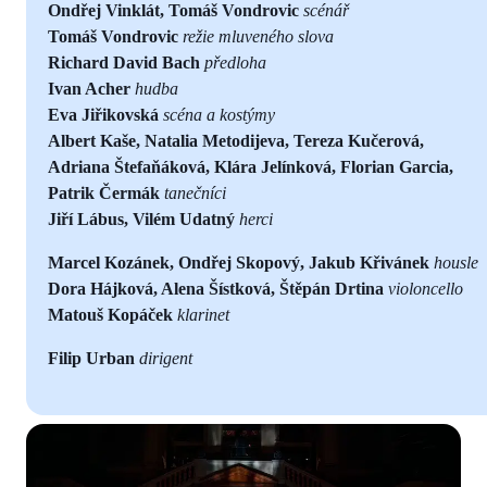
Ondřej Vinklát, Tomáš Vondrovic
scénář
Tomáš Vondrovic
režie mluveného slova
Richard David Bach
předloha
Ivan Acher
hudba
Eva Jiřikovská
scéna a kostýmy
Albert Kaše, Natalia Metodijeva, Tereza Kučerová,
Adriana Štefaňáková, Klára Jelínková, Florian Garcia,
Patrik Čermák
tanečníci
Jiří Lábus, Vilém Udatný
herci
Marcel Kozánek, Ondřej Skopový, Jakub Křivánek
housle
Dora Hájková, Alena Šístková, Štěpán Drtina
violoncello
Matouš Kopáček
klarinet
Filip Urban
dirigent