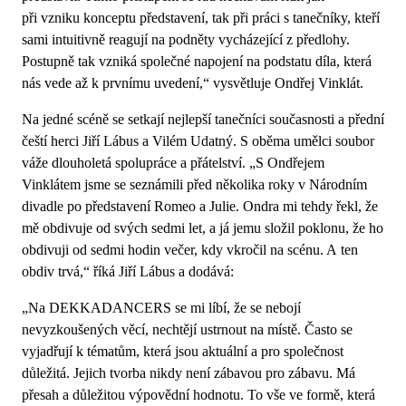
při vzniku konceptu představení, tak při práci s tanečníky, kteří
sami intuitivně reagují na podněty vycházející z předlohy.
Postupně tak vzniká společné napojení na podstatu díla, která
nás vede až k prvnímu uvedení,“ vysvětluje Ondřej Vinklát.
Na jedné scéně se setkají nejlepší tanečníci současnosti a přední
čeští herci Jiří Lábus a Vilém Udatný. S oběma umělci soubor
váže dlouholetá spolupráce a přátelství. „S Ondřejem
Vinklátem jsme se seznámili před několika roky v Národním
divadle po představení Romeo a Julie. Ondra mi tehdy řekl, že
mě obdivuje od svých sedmi let, a já jemu složil poklonu, že ho
obdivuji od sedmi hodin večer, kdy vkročil na scénu. A ten
obdiv trvá,“ říká Jiří Lábus a dodává:
„Na DEKKADANCERS se mi líbí, že se nebojí
nevyzkoušených věcí, nechtějí ustrnout na místě. Často se
vyjadřují k tématům, která jsou aktuální a pro společnost
důležitá. Jejich tvorba nikdy není zábavou pro zábavu. Má
přesah a důležitou výpovědní hodnotu. To vše ve formě, která