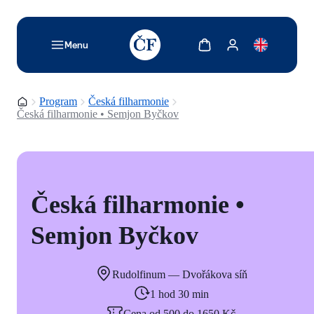
TODO: Add description for reader
Zobrazit košík
Zobrazit můj účet
Menu
Domovská stránka
Program
Česká filharmonie
Česká filharmonie • Semjon Byčkov
Česká filharmonie •
Semjon Byčkov
Rudolfinum — Dvořákova síň
1 hod 30 min
Cena od 500 do 1650 Kč