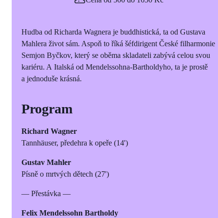
Hudba od Richarda Wagnera je buddhistická, ta od Gustava
Mahlera život sám. Aspoň to říká šéfdirigent České filharmonie
Semjon Byčkov, který se oběma skladateli zabývá celou svou
kariéru. A Italská od Mendelssohna-Bartholdyho, ta je prostě
a jednoduše krásná.
Program
Richard Wagner
Tannhäuser, předehra k opeře (14')
Gustav Mahler
Písně o mrtvých dětech (27')
— Přestávka —
Felix Mendelssohn Bartholdy