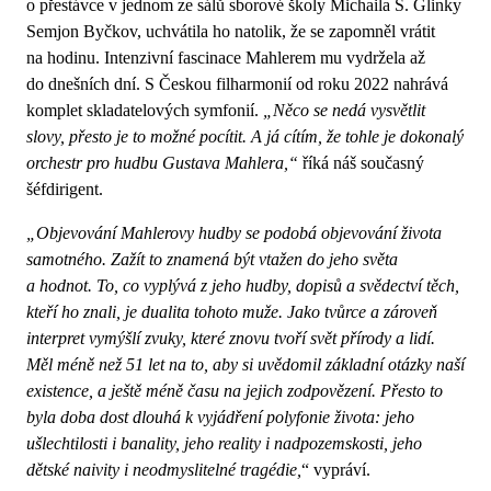
o přestávce v jednom ze sálů sborové školy Michaila S. Glinky
Semjon Byčkov, uchvátila ho natolik, že se zapomněl vrátit
na hodinu. Intenzivní fascinace Mahlerem mu vydržela až
do dnešních dní. S Českou filharmonií od roku 2022 nahrává
komplet skladatelových symfonií.
„Něco se nedá vysvětlit
slovy, přesto je to možné pocítit. A já cítím, že tohle je dokonalý
orchestr pro hudbu Gustava Mahlera,“
říká náš současný
šéfdirigent.
„Objevování Mahlerovy hudby se podobá objevování života
samotného. Zažít to znamená být vtažen do jeho světa
a hodnot. To, co vyplývá z jeho hudby, dopisů a svědectví těch,
kteří ho znali, je dualita tohoto muže. Jako tvůrce a zároveň
interpret vymýšlí zvuky, které znovu tvoří svět přírody a lidí.
Měl méně než 51 let na to, aby si uvědomil základní otázky naší
existence, a ještě méně času na jejich zodpovězení. Přesto to
byla doba dost dlouhá k vyjádření polyfonie života: jeho
ušlechtilosti i banality, jeho reality i nadpozemskosti, jeho
dětské naivity i neodmyslitelné tragédie,
“ vypráví.