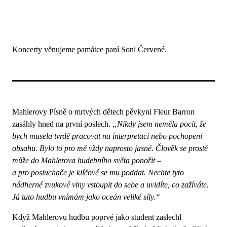
Koncerty věnujeme památce paní Soni Červené.
Mahlerovy Písně o mrtvých dětech pěvkyni Fleur Barron
zasáhly hned na první poslech.
„Nikdy jsem neměla pocit, že
bych musela tvrdě pracovat na interpretaci nebo pochopení
obsahu. Bylo to pro mě vždy naprosto jasné. Člověk se prostě
může do Mahlerova hudebního světa ponořit –
a pro posluchače je klíčové se mu poddat. Nechte tyto
nádherné zvukové vlny vstoupit do sebe a uvidíte, co zažíváte.
Já tuto hudbu vnímám jako oceán veliké síly.“
Když Mahlerovu hudbu poprvé jako student zaslechl