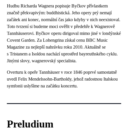
Hudbu Richarda Wagnera popisuje Byčkov přívlastkem
značně překvapivým: buddhistická. Jeho opery prý nemají
začátek ani konec, normální čas jako kdyby v nich neexistoval.
Toto tvrzení si budeme moci ověřit v předehře k Wagnerově
Tannhäuserovi. Byčkov operu dirigoval mimo jiné v londýnské
Covent Garden. Za Lohengrina získal cenu BBC Music
Magazine za nejlepší nahrávku roku 2010. Aktuálně se
s Tristanem a Isoldou nachází uprostřed bayreuthského cyklu.
Jinými slovy, wagnerovský specialista.
Overturu k opeře Tannhäuser v roce 1846 poprvé samostatně
uvedl Felix Mendelssohn-Bartholdy, jehož radostnou Italskou
symfonii uslyšíme na začátku koncertu.
Preludium