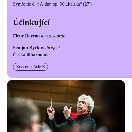
Symfonie č. 4 A dur, op. 90 „Italská“ (27')
Účinkující
Fleur Barron
mezzo
soprán
Semjon Byčkov
dirigent
Česká filharmonie
Koncert z řady B