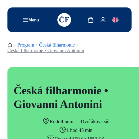
TODO: Add description for reader
Zobrazit košík
Zobrazit můj účet
Menu
Domovská stránka
Program
Česká filharmonie
Česká filharmonie • Giovanni Antonini
Česká filharmonie •
Giovanni Antonini
Rudolfinum — Dvořákova síň
1 hod 45 min
Cena od 500 do 1650 Kč