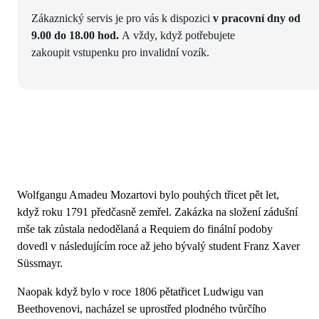
Zákaznický servis je pro vás k dispozici
v pracovní dny od
9.00 do 18.00 hod.
A vždy, když potřebujete
zakoupit vstupenku pro invalidní vozík.
Wolfgangu Amadeu Mozartovi bylo pouhých třicet pět let,
když roku 1791 předčasně zemřel. Zakázka na složení zádušní
mše tak zůstala nedodělaná a Requiem do finální podoby
dovedl v následujícím roce až jeho bývalý student Franz Xaver
Süssmayr.
Naopak když bylo v roce 1806 pětatřicet Ludwigu van
Beethovenovi, nacházel se uprostřed plodného tvůrčího