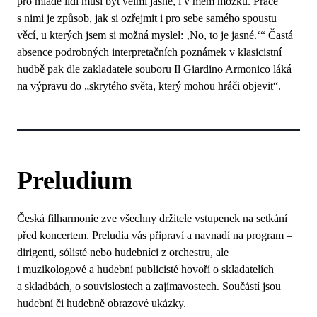
pro mladé lidi musí být velmi jasné, i v mém mozku. Práce
s nimi je způsob, jak si ozřejmit i pro sebe samého spoustu
věcí, u kterých jsem si možná myslel: ‚No, to je jasné.‘“ Častá
absence podrobných interpretačních poznámek v klasicistní
hudbě pak dle zakladatele souboru Il Giardino Armonico láká
na výpravu do „skrytého světa, který mohou hráči objevit“.
Preludium
Česká filharmonie zve všechny držitele vstupenek na setkání
před koncertem. Preludia vás připraví a navnadí na program –
dirigenti, sólisté nebo hudebníci z orchestru, ale
i muzikologové a hudební publicisté hovoří o skladatelích
a skladbách, o souvislostech a zajímavostech. Součástí jsou
hudební či hudebně obrazové ukázky.