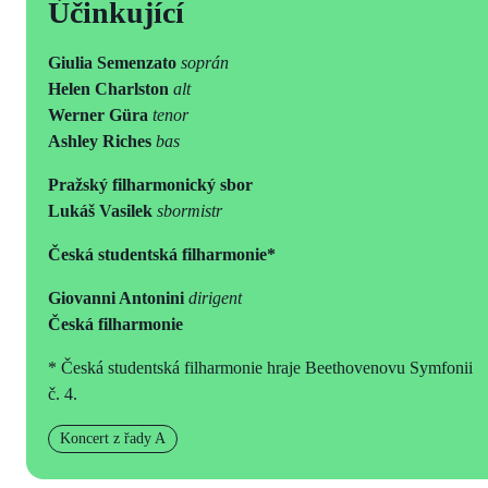
Účinkující
Giulia Semenzato
soprán
Helen Charlston
alt
Werner Güra
tenor
Ashley Riches
bas
Pražský filharmonický sbor
Lukáš Vasilek
sbormistr
Česká studentská filharmonie*
Giovanni Antonini
dirigent
Česká filharmonie
* Česká studentská filharmonie hraje Beethovenovu Symfonii
č. 4.
Koncert z řady A