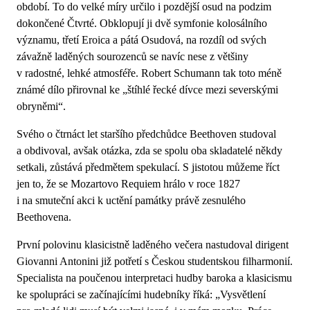
období. To do velké míry určilo i pozdější osud na podzim
dokončené Čtvrté. Obklopují ji dvě symfonie kolosálního
významu, třetí Eroica a pátá Osudová, na rozdíl od svých
závažně laděných sourozenců se navíc nese z většiny
v radostné, lehké atmosféře. Robert Schumann tak toto méně
známé dílo přirovnal ke „štíhlé řecké dívce mezi severskými
obryněmi“.
Svého o čtrnáct let staršího předchůdce Beethoven studoval
a obdivoval, avšak otázka, zda se spolu oba skladatelé někdy
setkali, zůstává předmětem spekulací. S jistotou můžeme říct
jen to, že se Mozartovo Requiem hrálo v roce 1827
i na smuteční akci k uctění památky právě zesnulého
Beethovena.
První polovinu klasicistně laděného večera nastudoval dirigent
Giovanni Antonini již potřetí s Českou studentskou filharmonií.
Specialista na poučenou interpretaci hudby baroka a klasicismu
ke spolupráci se začínajícími hudebníky říká: „Vysvětlení