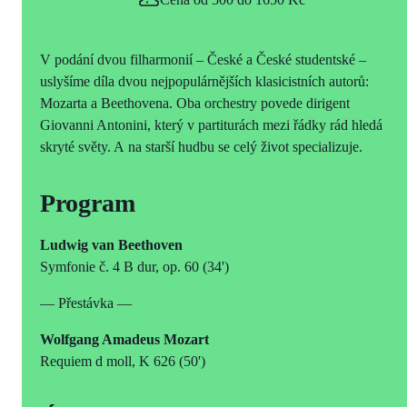
V podání dvou filharmonií – České a České studentské –
uslyšíme díla dvou nejpopulárnějších klasicistních autorů:
Mozarta a Beethovena. Oba orchestry povede dirigent
Giovanni Antonini, který v partiturách mezi řádky rád hledá
skryté světy. A na starší hudbu se celý život specializuje.
Program
Ludwig van Beethoven
Symfonie č. 4 B dur, op. 60 (34')
— Přestávka —
Wolfgang Amadeus Mozart
Requiem d moll, K 626 (50')