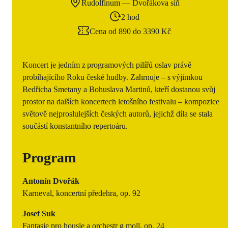
Rudolfinum — Dvořákova síň
2 hod
Cena od 890 do 3390 Kč
Koncert je jedním z programových pilířů oslav právě
probíhajícího Roku české hudby. Zahrnuje – s výjimkou
Bedřicha Smetany a Bohuslava Martinů, kteří dostanou svůj
prostor na dalších koncertech letošního festivalu – kompozice
světově nejproslulejších českých autorů, jejichž díla se stala
součástí konstantního repertoáru.
Program
Antonín Dvořák
Karneval, koncertní předehra, op. 92
Josef Suk
Fantasie pro housle a orchestr g moll, op. 24