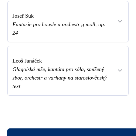
Josef Suk
Fantasie pro housle a orchestr g moll, op.
24
Leoš Janáček
Glagolská mše, kantáta pro sóla, smíšený
sbor, orchestr a varhany na staroslověnský
text
Logo