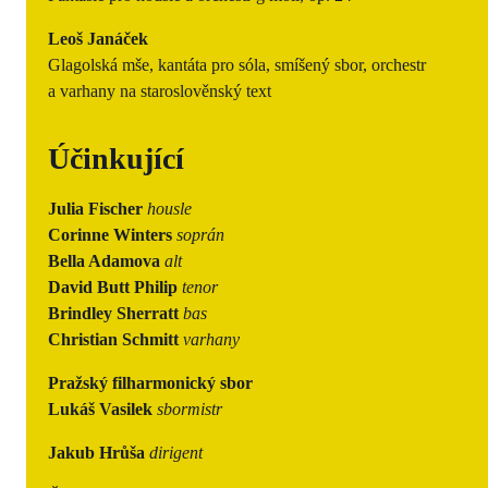
Leoš Janáček
Glagolská mše, kantáta pro sóla, smíšený sbor, orchestr
a varhany na staroslověnský text
Účinkující
Julia Fischer
housle
Corinne Winters
soprán
Bella Adamova
alt
David Butt Philip
tenor
Brindley Sherratt
bas
Christian Schmitt
varhany
Pražský filharmonický sbor
Lukáš Vasilek
sbormistr
Jakub Hrůša
dirigent