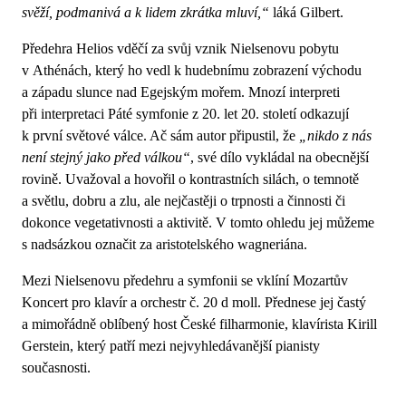
svěží, podmanivá a k lidem zkrátka mluví,“
láká Gilbert.
Předehra Helios vděčí za svůj vznik Nielsenovu pobytu
v Athénách, který ho vedl k hudebnímu zobrazení východu
a západu slunce nad Egejským mořem. Mnozí interpreti
při interpretaci Páté symfonie z 20. let 20. století odkazují
k první světové válce. Ač sám autor připustil, že
„nikdo z nás
není stejný jako před válkou“
, své dílo vykládal na obecnější
rovině. Uvažoval a hovořil o kontrastních silách, o temnotě
a světlu, dobru a zlu, ale nejčastěji o trpnosti a činnosti či
dokonce vegetativnosti a aktivitě. V tomto ohledu jej můžeme
s nadsázkou označit za aristotelského wagneriána.
Mezi Nielsenovu předehru a symfonii se vklíní Mozartův
Koncert pro klavír a orchestr č. 20 d moll. Přednese jej častý
a mimořádně oblíbený host České filharmonie, klavírista Kirill
Gerstein, který patří mezi nejvyhledávanější pianisty
současnosti.