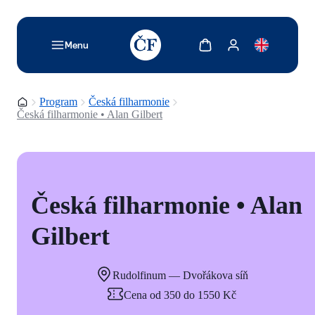
TODO: Add description for reader
Zobrazit košík
Zobrazit můj účet
Menu
Domovská stránka
Program
Česká filharmonie
Česká filharmonie • Alan Gilbert
Česká filharmonie • Alan
Gilbert
Rudolfinum — Dvořákova síň
Cena od 350 do 1550 Kč