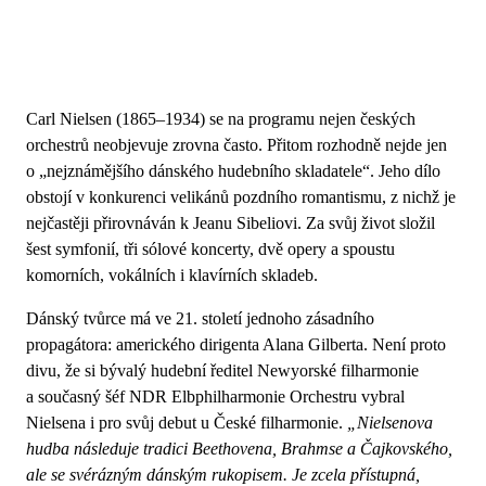
Carl Nielsen (1865–1934) se na programu nejen českých
orchestrů neobjevuje zrovna často. Přitom rozhodně nejde jen
o „nejznámějšího dánského hudebního skladatele“. Jeho dílo
obstojí v konkurenci velikánů pozdního romantismu, z nichž je
nejčastěji přirovnáván k Jeanu Sibeliovi. Za svůj život složil
šest symfonií, tři sólové koncerty, dvě opery a spoustu
komorních, vokálních i klavírních skladeb.
Dánský tvůrce má ve 21. století jednoho zásadního
propagátora: amerického dirigenta Alana Gilberta. Není proto
divu, že si bývalý hudební ředitel Newyorské filharmonie
a současný šéf NDR Elbphilharmonie Orchestru vybral
Nielsena i pro svůj debut u České filharmonie.
„Nielsenova
hudba následuje tradici Beethovena, Brahmse a Čajkovského,
ale se svérázným dánským rukopisem. Je zcela přístupná,