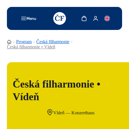
TODO: Add description for reader
Zobrazit košík
Zobrazit můj účet
Menu
Domovská stránka
Program
Česká filharmonie
Česká filharmonie • Vídeň
Česká filharmonie •
Vídeň
Vídeň — Konzerthaus