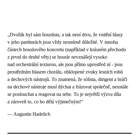
„Dvořák byl sám houslista, a tak není divu, že vnitřní hlasy
v jeho partiturách jsou vždy nesmírně důležité. V mnoha
částech houslového koncertu (například v krásném přechodu
z první do druhé věty) se housle nevznášejí vysoko
nad orchestrální texturou, ale jsou přímo uprostřed ní - jsou
prostředním hlasem chorálu, obklopené zvuky lesních rohů
a dechových nástrojů. To znamená, že sólista, dirigent a hráči
na dechové nástroje musí dýchat a frázovat společně, neustále
se poslouchat a reagovat na sebe. To je největší výzva díla
a zároveň to, co ho dělá výjimečným!“
— Augustin Hadelich