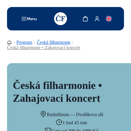
TODO: Add description for reader
Zobrazit košík
Zobrazit můj účet
Menu
Domovská stránka
Program
Česká filharmonie
Česká filharmonie • Zahajovací koncert
Česká filharmonie •
Zahajovací koncert
Rudolfinum — Dvořákova síň
1 hod 45 min
Cena od 200 do 1900 Kč