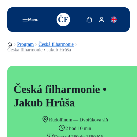
TODO: Add description for reader
Zobrazit košík
Zobrazit můj účet
Menu
Domovská stránka
Program
Česká filharmonie
Česká filharmonie • Jakub Hrůša
Česká filharmonie •
Jakub Hrůša
Rudolfinum — Dvořákova síň
2 hod 10 min
Cena od 350 do 1550 Kč