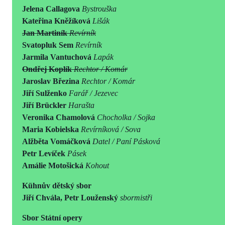
Jelena Callagova
Bystrouška
Kateřina Kněžíková
Lišák
Jan Martiník
Revírník
Svatopluk Sem
Revírník
Jarmila Vantuchová
Lapák
Ondřej Koplík
Rechtor / Komár
Jaroslav Březina
Rechtor / Komár
Jiří Sulženko
Farář / Jezevec
Jiří Brückler
Harašta
Veronika Chamolová
Chocholka / Sojka
Maria Kobielska
Revírníková / Sova
Alžběta Vomáčková
Datel / Paní Pásková
Petr Levíček
Pásek
Amálie Motošická
Kohout
Kühnův dětský sbor
Jiří Chvála, Petr Louženský
sbormistři
Sbor Státní opery