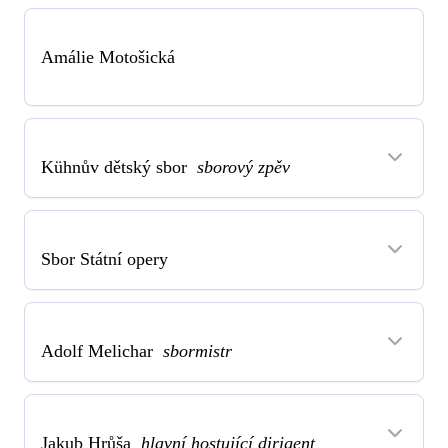
Amálie Motošická
Kühnův dětský sbor
sborový zpěv
Sbor Státní opery
Adolf Melichar
sbormistr
Jakub Hrůša
hlavní hostující dirigent