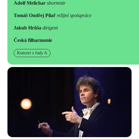
Adolf Melichar
sbormistr
Tomáš Ondřej Pilař
režijní spolupráce
Jakub Hrůša
dirigent
Česká filharmonie
Koncert z řady A