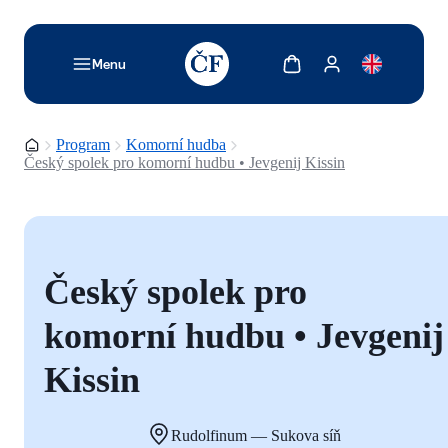
TODO: Add description for reader
Zobrazit košík
Zobrazit můj účet
Menu
Domovská stránka
Program
Komorní hudba
Český spolek pro komorní hudbu • Jevgenij Kissin
Český spolek pro
komorní hudbu • Jevgenij
Kissin
Rudolfinum — Sukova síň