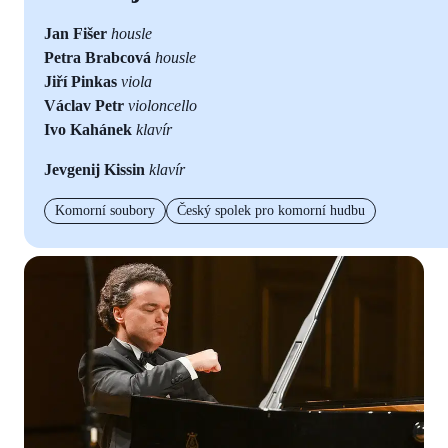
Jan Fišer
housle
Petra Brabcová
housle
Jiří Pinkas
viola
Václav Petr
violoncello
Ivo Kahánek
klavír
Jevgenij Kissin
klavír
Komorní soubory
Český spolek pro komorní hudbu