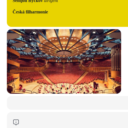
Semjon Byčkov
dirigent
Česká filharmonie