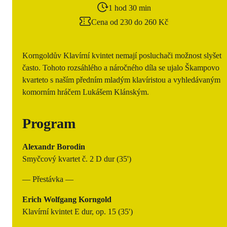
1 hod 30 min
Cena od 230 do 260 Kč
Korngoldův Klavírní kvintet nemají posluchači možnost slyšet
často. Tohoto rozsáhlého a náročného díla se ujalo Škampovo
kvarteto s naším předním mladým klavíristou a vyhledávaným
komorním hráčem Lukášem Klánským.
Program
Alexandr Borodin
Smyčcový kvartet č. 2 D dur (35')
— Přestávka —
Erich Wolfgang Korngold
Klavírní kvintet E dur, op. 15 (35')