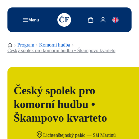
TODO: Add description for reader
Zobrazit košík
Zobrazit můj účet
Menu
Domovská stránka
Program
Komorní hudba
Český spolek pro komorní hudbu • Škampovo kvarteto
Český spolek pro
komorní hudbu •
Škampovo kvarteto
Lichtenštejnský palác — Sál Martinů