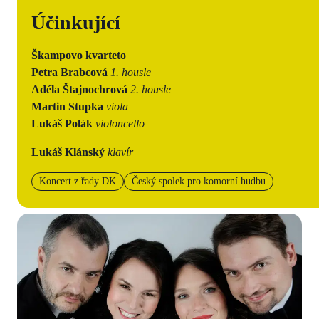
Účinkující
Škampovo kvarteto
Petra Brabcová
1. housle
Adéla Štajnochrová
2. housle
Martin Stupka
viola
Lukáš Polák
violoncello
Lukáš Klánský
klavír
Koncert z řady DK
Český spolek pro komorní hudbu