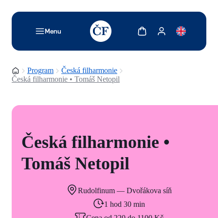
TODO: Add description for reader
Zobrazit košík
Zobrazit můj účet
Menu
Domovská stránka
Program
Česká filharmonie
Česká filharmonie • Tomáš Netopil
Česká filharmonie •
Tomáš Netopil
Rudolfinum — Dvořákova síň
1 hod 30 min
Cena od 220 do 1100 Kč