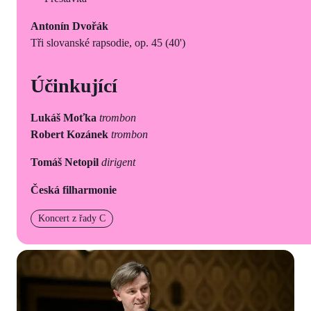
Antonín Dvořák
Tři slovanské rapsodie, op. 45 (40')
Účinkující
Lukáš Moťka
trombon
Robert Kozánek
trombon
Tomáš Netopil
dirigent
Česká filharmonie
Koncert z řady C