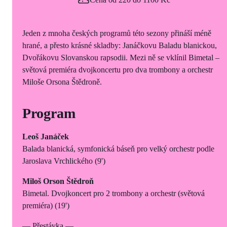
Jeden z mnoha českých programů této sezony přináší méně
hrané, a přesto krásné skladby: Janáčkovu Baladu blanickou,
Dvořákovu Slovanskou rapsodii. Mezi ně se vklínil Bimetal –
světová premiéra dvojkoncertu pro dva trombony a orchestr
Miloše Orsona Štědroně.
Program
Leoš Janáček
Balada blanická, symfonická báseň pro velký orchestr podle
Jaroslava Vrchlického (9')
Miloš Orson Štědroň
Bimetal. Dvojkoncert pro 2 trombony a orchestr (světová
premiéra) (19')
— Přestávka —