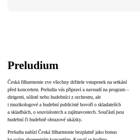
Preludium
Česká filharmonie zve všechny držitele vstupenek na setkání
před koncertem. Preludia vás připraví a navnadí na program –
dirigenti, sólisté nebo hudebníci z orchestru, ale
i muzikologové a hudební publicisté hovoří o skladatelích
a skladbách, o souvislostech a zajímavostech. Součástí jsou
hudební či hudebně obrazové ukázky.
Preludia nabízí Česká filharmonie bezplatně jako bonus
ke svým abonentním koncertům. Konají se hodinu