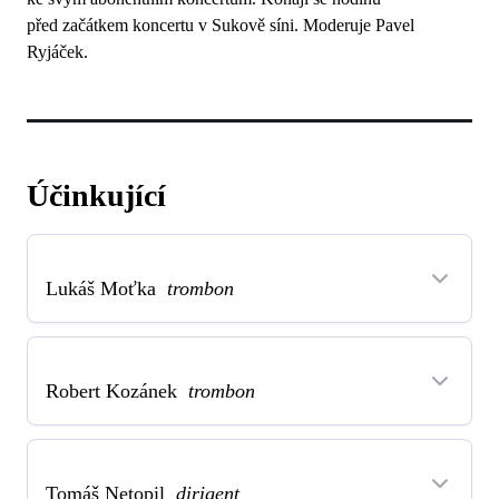
před začátkem koncertu v Sukově síni.
Moderuje Pavel
Ryjáček.
Účinkující
Lukáš Moťka
trombon
Robert Kozánek
trombon
Tomáš Netopil
dirigent