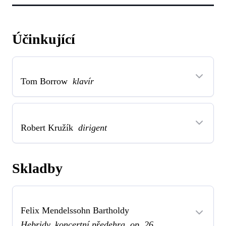
Účinkující
Tom Borrow
klavír
Robert Kružík
dirigent
Skladby
Felix Mendelssohn Bartholdy
Hebridy, koncertní předehra, op. 26