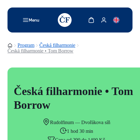
TODO: Add description for reader
Zobrazit košík
Zobrazit můj účet
Menu
Domovská stránka
Program
Česká filharmonie
Česká filharmonie • Tom Borrow
Česká filharmonie • Tom
Borrow
Rudolfinum — Dvořákova síň
1 hod 30 min
Cena od 290 do 1400 Kč