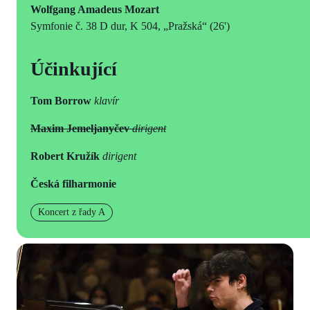
Wolfgang Amadeus Mozart
Symfonie č. 38 D dur, K 504, „Pražská“ (26')
Účinkující
Tom Borrow
klavír
Maxim Jemeljanyčev
dirigent
Robert Kružík
dirigent
Česká filharmonie
Koncert z řady A