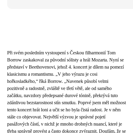
Při svém posledním vystoupení s Českou filharmonií Tom
Borrow zaskakoval za původní sólisty a hrál Mozarta. Nyní se
představí v Beethovenovi, jehož 4. koncert je dílem na pomezí
klasicismu a romantismu. „V jeho výrazu je cosi
hořkosladkého,“ říká Borrow. „Navenek působí velmi
pozitivně a radostně, zvláště ve třetí větě, ale od samého
začátku, navzdory předepsané durové tónině, překrývá tuto
zdánlivou bezstarostnost stín smutku. Poprvé jsem měl možnost
tento koncert hrát loni a učit se ho byla čistá radost. Je v něm
stále co objevovat. Největší výzvou je správné pojetí
pasážových částí, v nichž je mnoho drobných nuancí, které je
třeba správně provést a často dokonce zvýraznit. Doufám, že se