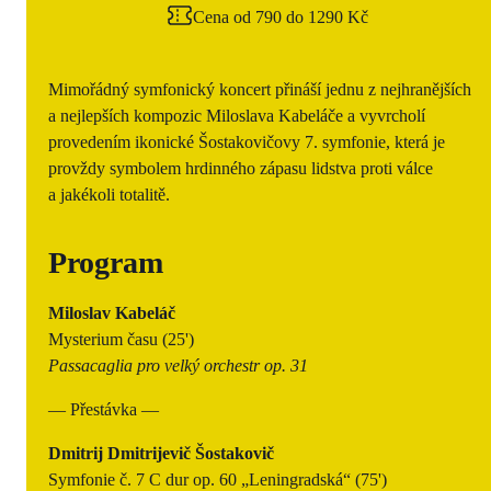
Cena od 790 do 1290 Kč
Mimořádný symfonický koncert přináší jednu z nejhranějších
a nejlepších kompozic Miloslava Kabeláče a vyvrcholí
provedením ikonické Šostakovičovy 7. symfonie, která je
provždy symbolem hrdinného zápasu lidstva proti válce
a jakékoli totalitě.
Program
Miloslav Kabeláč
Mysterium času (25')
Passacaglia pro velký orchestr op. 31
— Přestávka —
Dmitrij Dmitrijevič Šostakovič
Symfonie č. 7 C dur op. 60 „Leningradská“ (75')