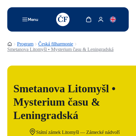
TODO: Add description for reader
Zobrazit košík
Zobrazit můj účet
Menu
Domovská stránka
Program
Česká filharmonie
Smetanova Litomyšl • Mysterium času & Leningradská
Smetanova Litomyšl •
Mysterium času &
Leningradská
Státní zámek Litomyšl — Zámecké nádvoří