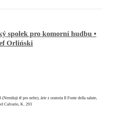
ý spolek pro komorní hudbu •
f Orliński
 (Nemiluji tě pro nebe), árie z oratoria Il Fonte della salute,
nel Calvario, K. 293