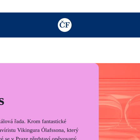
TODO: Add description for reader
s
tálová řada. Krom fantastické
lavíristu Vikingura Ólafssona, který
vé se v Praze představí opěvovaný