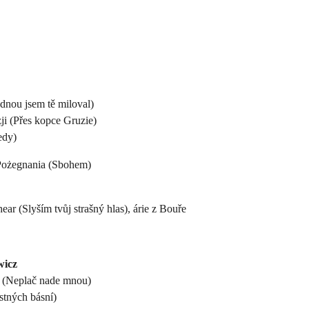
dnou jsem tě miloval)
i (Přes kopce Gruzie)
edy)
Pożegnania (Sbohem)
ear (Slyším tvůj strašný hlas), árie z Bouře
wicz
 (Neplač nade mnou)
stných básní)