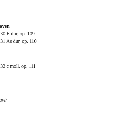
oven
 30 E dur, op. 109
 31 As dur, op. 110
 32 c moll, op. 111
avír