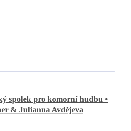
ý spolek pro komorní hudbu •
her & Julianna Avdějeva