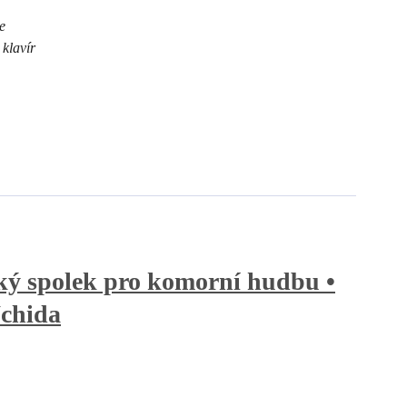
e
a
klavír
ý spolek pro komorní hudbu •
chida