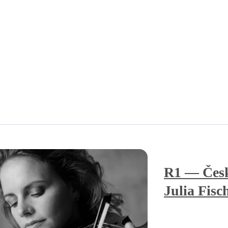
R1 — Česk
Julia Fisc