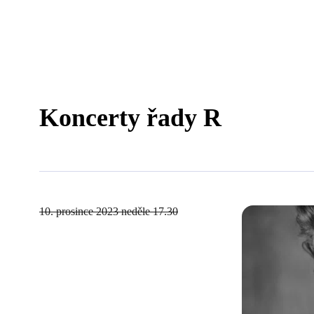
Koncerty řady R
10. prosince 2023
neděle 17.30