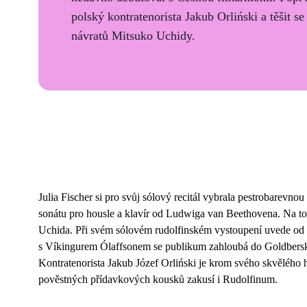
polský kontratenorista Jakub Orliński a těšit se
návratů Mitsuko Uchidy.
Julia Fischer si pro svůj sólový recitál vybrala pestrobarevno
sonátu pro housle a klavír od Ludwiga van Beethovena. Na toh
Uchida. Při svém sólovém rudolfinském vystoupení uvede od b
s Víkingurem Ólaffsonem se publikum zahloubá do Goldbersk
Kontratenorista Jakub Józef Orliński je krom svého skvělého 
pověstných přídavkových kousků zakusí i Rudolfinum.