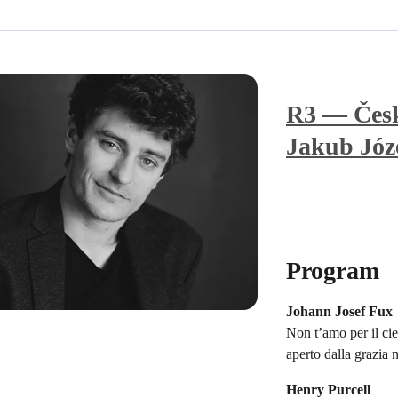
R3 — Česk
Jakub Józe
Program
Johann Josef Fux
Non t’amo per il ciel
aperto dalla grazia 
Henry Purcell