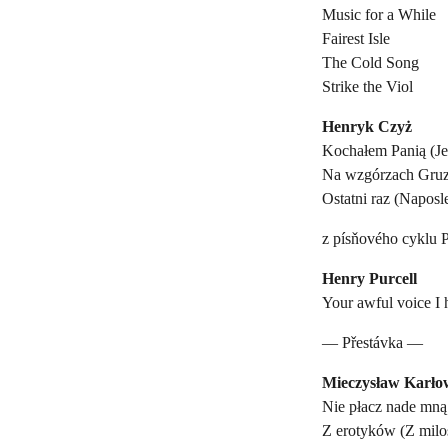
Music for a While
Fairest Isle
The Cold Song
Strike the Viol
Henryk Czyż
Kochałem Panią (Je
Na wzgórzach Gruzj
Ostatni raz (Naposl
z písňového cyklu 
Henry Purcell
Your awful voice I h
— Přestávka —
Mieczysław Karło
Nie płacz nade mną
Z erotyków (Z milo