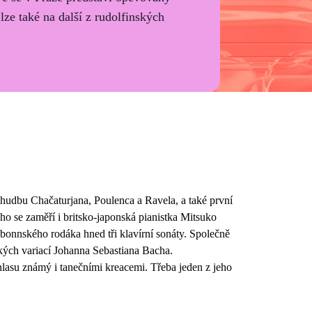
 lze také na další z rudolfinských
u hudbu Chačaturjana, Poulenca a Ravela, a také první
o se zaměří i britsko-japonská pianistka Mitsuko
onnského rodáka hned tři klavírní sonáty. Společně
ých variací Johanna Sebastiana Bacha.
hlasu známý i tanečními kreacemi. Třeba jeden z jeho