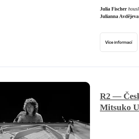
Julia Fischer
housl
Julianna Avdějev
Více informací
R2 — Česk
Mitsuko U