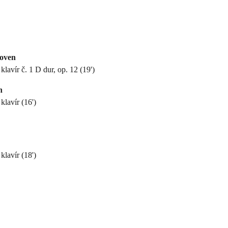
oven
klavír č. 1 D dur, op. 12 (19')
n
klavír (16')
klavír (18')