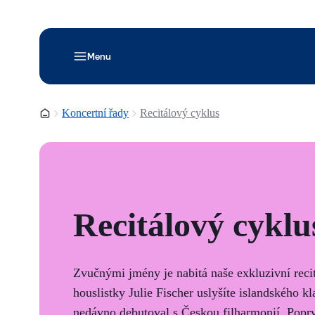
Menu
Domovská stránka
Koncertní řady
Recitálový cyklus
Recitálový cyklu
Zvučnými jmény je nabitá naše exkluzivní reci
houslistky Julie Fischer uslyšíte islandského k
nedávno debutoval s Českou filharmonií. Popr