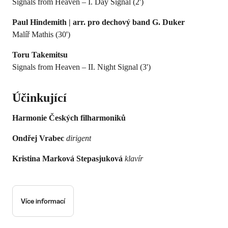
Signals from Heaven – I. Day Signal (2')
Paul Hindemith | arr. pro dechový band G. Duker
Malíř Mathis (30')
Toru Takemitsu
Signals from Heaven – II. Night Signal (3')
Účinkující
Harmonie Českých filharmoniků
Ondřej Vrabec
dirigent
Kristina Marková Stepasjuková
klavír
Více informací