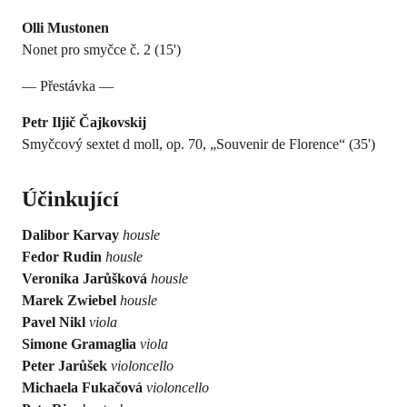
Olli Mustonen
Nonet pro smyčce č. 2 (15')
— Přestávka —
Petr Iljič Čajkovskij
Smyčcový sextet d moll, op. 70, „Souvenir de Florence“ (35')
Účinkující
Dalibor Karvay
housle
Fedor Rudin
housle
Veronika Jarůšková
housle
Marek Zwiebel
housle
Pavel Nikl
viola
Simone Gramaglia
viola
Peter Jarůšek
violoncello
Michaela Fukačová
violoncello