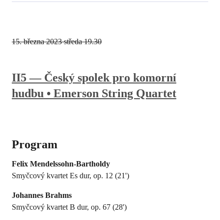
15. března 2023
středa 19.30
II5 — Český spolek pro komorní
hudbu • Emerson String Quartet
Program
Felix Mendelssohn-Bartholdy
Smyčcový kvartet Es dur, op. 12 (21')
Johannes Brahms
Smyčcový kvartet B dur, op. 67 (28')