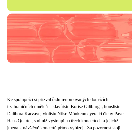
Ke spolupráci si přizval řadu renomovaných domácích
i zahraničních umělců – klavíristu Borise Giltburga, houslistu
Dalibora Karvaye, violistu Nilse Mönkenmayera či členy Pavel
Haas Quartet, s nimiž vystoupí na třech koncertech a jejichž
jména k návštěvě koncertů přímo vybízejí. Za pozornost stojí