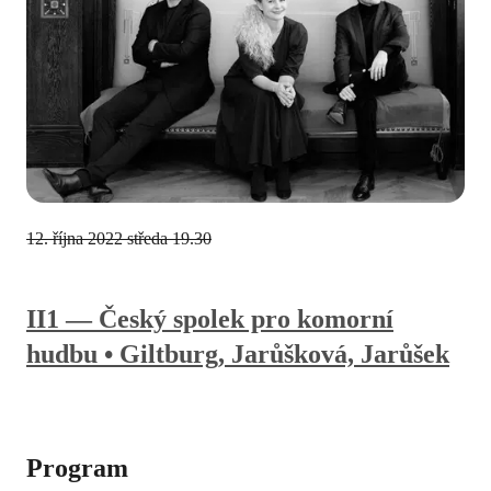
12. října 2022
středa 19.30
II1 — Český spolek pro komorní
hudbu • Giltburg, Jarůšková, Jarůšek
Program