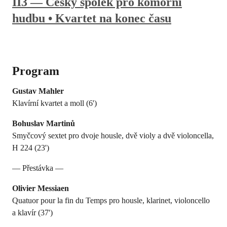
II3 — Český spolek pro komorní
hudbu • Kvartet na konec času
Program
Gustav Mahler
Klavírní kvartet a moll (6')
Bohuslav Martinů
Smyčcový sextet pro dvoje housle, dvě violy a dvě violoncella,
H 224 (23')
— Přestávka —
Olivier Messiaen
Quatuor pour la fin du Temps pro housle, klarinet, violoncello
a klavír (37')