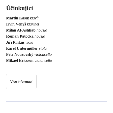
Účinkující
Martin Kasík
klavír
Irvin Venyš
klarinet
Milan Al-Ashhab
housle
Roman Patočka
housle
Jiří Pinkas
viola
Karel Untermüller
viola
Petr Nouzovský
violoncello
Mikael Ericsson
violoncello
Více informací