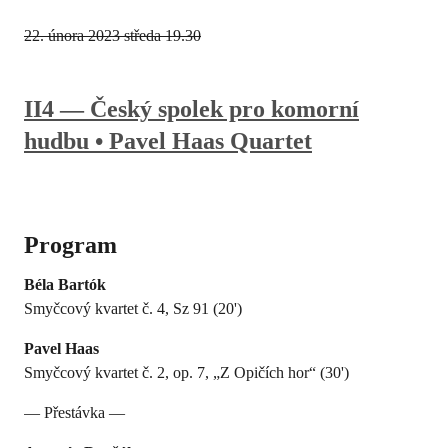
22. února 2023
středa 19.30
II4 — Český spolek pro komorní
hudbu • Pavel Haas Quartet
Program
Béla Bartók
Smyčcový kvartet č. 4, Sz 91 (20')
Pavel Haas
Smyčcový kvartet č. 2, op. 7, „Z Opičích hor“ (30')
— Přestávka —