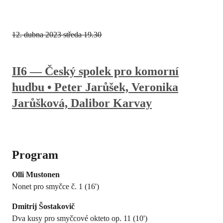
12. dubna 2023
středa 19.30
II6 — Český spolek pro komorní
hudbu • Peter Jarůšek, Veronika
Jarůšková, Dalibor Karvay
Program
Olli Mustonen
Nonet pro smyčce č. 1 (16')
Dmitrij Šostakovič
Dva kusy pro smyčcové okteto op. 11 (10')