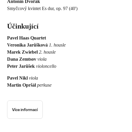
Antonín Dvořák
Smyčcový kvintet Es dur, op. 97 (40')
Účinkující
Pavel Haas Quartet
Veronika Jarůšková
1. housle
Marek Zwiebel
2. housle
Dana Zemtsov
viola
Peter Jarůšek
violoncello
Pavel Nikl
viola
Martin Opršál
perkuse
Více informací