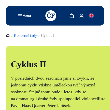
TODO: Add description for reader
Zobrazit košík
Zobrazit můj účet
Menu
Domovská stránka
Koncertní řady
Cyklus II
Cyklus II
V posledních dvou sezonách jsme si zvykli, že
jednomu cyklu vtiskne uměleckou tvář výrazná
osobnost. Stejně tomu bude i letos, kdy se
na dramaturgii druhé řady spolupodílel violoncellista
Pavel Haas Quartet Peter Jarůšek.