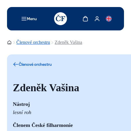
TODO: Add description for reader
Zobrazit košík
Zobrazit můj účet
Menu
Domovská stránka
Členové orchestru
Zdeněk Vašina
Členové orchestru
Zdeněk Vašina
Nástroj
lesní roh
Členem České filharmonie