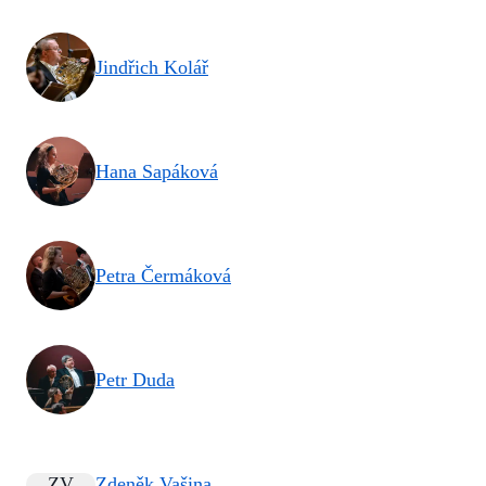
Jindřich Kolář
Hana Sapáková
Petra Čermáková
Petr Duda
ZV
Zdeněk Vašina