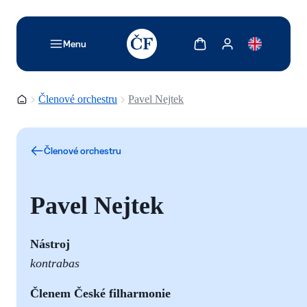
TODO: Add description for reader
Zobrazit košík
Zobrazit můj účet
Menu
Domovská stránka
Členové orchestru
Pavel Nejtek
Členové orchestru
Pavel Nejtek
Nástroj
kontrabas
Členem České filharmonie