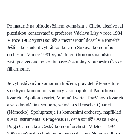
Po maturitě na přírodovědném gymnáziu v Chebu absolvoval
plzeňskou konzervatoř u profesora Václava Lísy v roce 1984.
V roce 1982 vyhrál soutěž s mezinárodní účastí v Kroměříži.
Ještě jako student vyhrál konkurz do Sukova komorního
orchestru. V roce 1991 vyhrál interní konkurz na místo
zástupce vedoucího kontrabasové skupiny v orchestru České
filharmonie.
Je vyhledávaným komorním hráčem, pravidelně koncertuje
s českými komorními soubory jako například Panochovo
kvarteto, Apollon kvartet, Martinů kvartet, Pražákovo kvarteto,
a se zahraničními soubory, zejména s Henschel Quartet
(Německo). Spolupracuje i s komorními orchestry, například
s Ars Instrumentalis Pragensis (1. cena soutěž Osaka 1996),
Praga Camerata a Český komorní orchestr. V letech 1994 –
2000 vyučoval na hudebním gymnáziu Jana Nerudy v Praze,