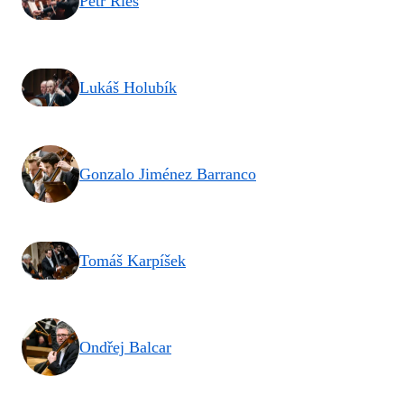
Petr Ries
Lukáš Holubík
Gonzalo Jiménez Barranco
Tomáš Karpíšek
Ondřej Balcar