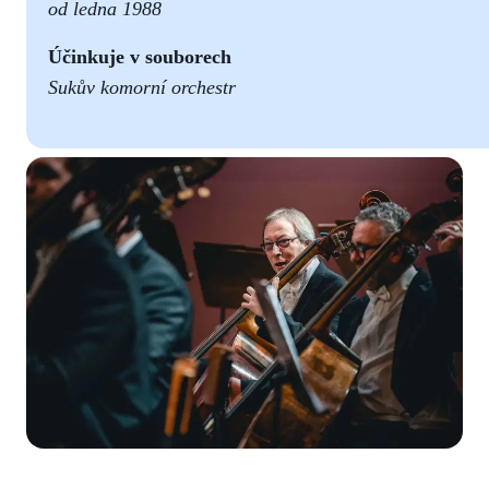
od ledna 1988
Účinkuje v souborech
Sukův komorní orchestr