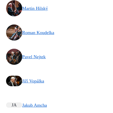
Martin Hilský
Roman Koudelka
Pavel Nejtek
Jiří Vopálka
JA
Jakub Amcha