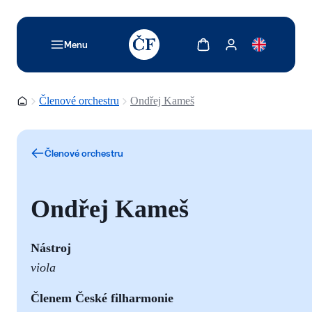
TODO: Add description for reader
Zobrazit košík
Zobrazit můj účet
Menu
Domovská stránka
Členové orchestru
Ondřej Kameš
Členové orchestru
Ondřej Kameš
Nástroj
viola
Členem České filharmonie