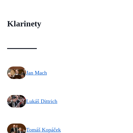
Klarinety
Jan Mach
Lukáš Dittrich
Tomáš Kopáček