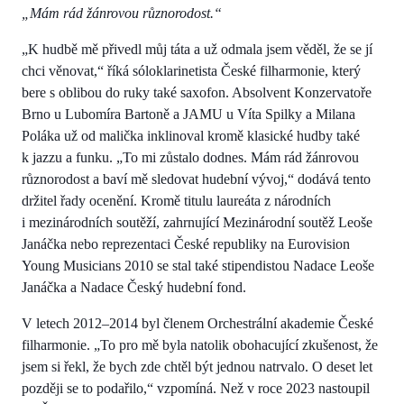
„Mám rád žánrovou různorodost.“
„K hudbě mě přivedl můj táta a už odmala jsem věděl, že se jí
chci věnovat,“ říká sóloklarinetista České filharmonie, který
bere s oblibou do ruky také saxofon. Absolvent Konzervatoře
Brno u Lubomíra Bartoně a JAMU u Víta Spilky a Milana
Poláka už od malička inklinoval kromě klasické hudby také
k jazzu a funku. „To mi zůstalo dodnes. Mám rád žánrovou
různorodost a baví mě sledovat hudební vývoj,“ dodává tento
držitel řady ocenění. Kromě titulu laureáta z národních
i mezinárodních soutěží, zahrnující Mezinárodní soutěž Leoše
Janáčka nebo reprezentaci České republiky na Eurovision
Young Musicians 2010 se stal také stipendistou Nadace Leoše
Janáčka a Nadace Český hudební fond.
V letech 2012–2014 byl členem Orchestrální akademie České
filharmonie. „To pro mě byla natolik obohacující zkušenost, že
jsem si řekl, že bych zde chtěl být jednou natrvalo. O deset let
později se to podařilo,“ vzpomíná. Než v roce 2023 nastoupil