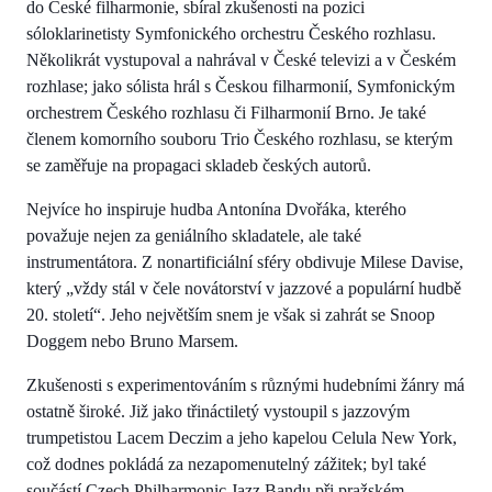
do České filharmonie, sbíral zkušenosti na pozici
sóloklarinetisty Symfonického orchestru Českého rozhlasu.
Několikrát vystupoval a nahrával v České televizi a v Českém
rozhlase; jako sólista hrál s Českou filharmonií, Symfonickým
orchestrem Českého rozhlasu či Filharmonií Brno. Je také
členem komorního souboru Trio Českého rozhlasu, se kterým
se zaměřuje na propagaci skladeb českých autorů.
Nejvíce ho inspiruje hudba Antonína Dvořáka, kterého
považuje nejen za geniálního skladatele, ale také
instrumentátora. Z nonartificiální sféry obdivuje Milese Davise,
který „vždy stál v čele novátorství v jazzové a populární hudbě
20. století“. Jeho největším snem je však si zahrát se Snoop
Doggem nebo Bruno Marsem.
Zkušenosti s experimentováním s různými hudebními žánry má
ostatně široké. Již jako třináctiletý vystoupil s jazzovým
trumpetistou Lacem Deczim a jeho kapelou Celula New York,
což dodnes pokládá za nezapomenutelný zážitek; byl také
součástí Czech Philharmonic Jazz Bandu při pražském