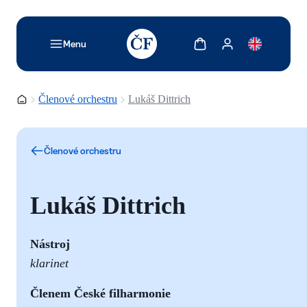
TODO: Add description for reader
Zobrazit košík
Zobrazit můj účet
Menu
Domovská stránka
Členové orchestru
Lukáš Dittrich
Členové orchestru
Lukáš Dittrich
Nástroj
klarinet
Č
lenem České filharmonie