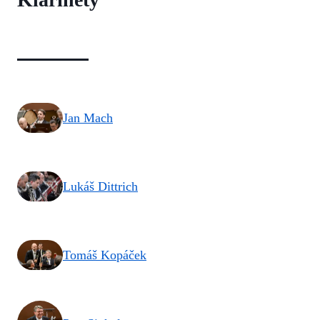
Jan Mach
Lukáš Dittrich
Tomáš Kopáček