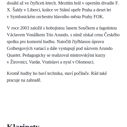
dosáhl až ve čtyřiceti letech. Mezitím hrál v operním divadle F.
X. Šaldy v Liberci, krátce ve Státní opeře Praha a deset let
v Symfonickém orchestru hlavního města Prahy FOK.
V roce 2003 založil s hobojistou Janem Součkem a fagotistou
Václavem Vonáškem Trio Arundo, s nímž získal cenu Českého
spolku pro komorní hudbu. Natočili čtyřhlasou úpravu
Golbergových variací a dále vystupují pod názvem Arundo
Quartet. Pedagogicky se realizoval mistrovskými kurzy
v Žirovnici, Vardø, Vratislavi a nyní v Olomouci.
Kromě hudby ho baví technika, staví počítače. Rád také
pracuje na zahradě.
Klarinety