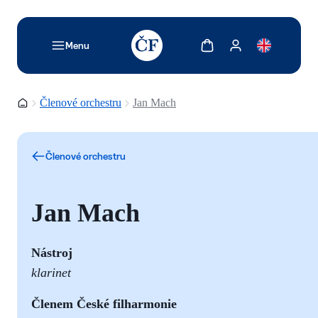
TODO: Add description for reader
Zobrazit košík
Zobrazit můj účet
Menu
Domovská stránka
Členové orchestru
Jan Mach
Členové orchestru
Jan Mach
Nástroj
klarinet
Č
lenem České filharmonie