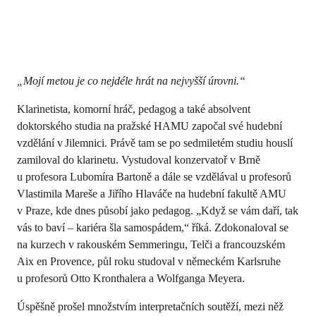
„Mojí metou je co nejdéle hrát na nejvyšší úrovni.“
Klarinetista, komorní hráč, pedagog a také absolvent
doktorského studia na pražské HAMU započal své hudební
vzdělání v Jilemnici. Právě tam se po sedmiletém studiu houslí
zamiloval do klarinetu. Vystudoval konzervatoř v Brně
u profesora Lubomíra Bartoně a dále se vzdělával u profesorů
Vlastimila Mareše a Jiřího Hlaváče na hudební fakultě AMU
v Praze, kde dnes působí jako pedagog. „Když se vám daří, tak
vás to baví – kariéra šla samospádem,“ říká. Zdokonaloval se
na kurzech v rakouském Semmeringu, Telči a francouzském
Aix en Provence, půl roku studoval v německém Karlsruhe
u profesorů Otto Kronthalera a Wolfganga Meyera.
Úspěšně prošel množstvím interpretačních soutěží, mezi něž