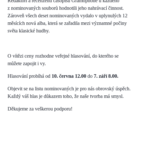
Redaktoři a recenzenti časopisu Gramophone u každého
z nominovaných souborů hodnotili jeho nahrávací činnost.
Zároveň všech deset nominovaných vydalo v uplynulých 12
měsících nová alba, která se zařadila mezi významné počiny
světa klasické hudby.
O vítězi ceny rozhodne veřejné hlasování, do kterého se
můžete zapojit i vy.
Hlasování probíhá od
10. června 12.00
do
7. září 8.00.
Objevit se na listu nominovaných je pro nás obrovský úspěch.
Každý váš hlas je důkazem toho, že naše tvorba má smysl.
Děkujeme za veškerou podporu!