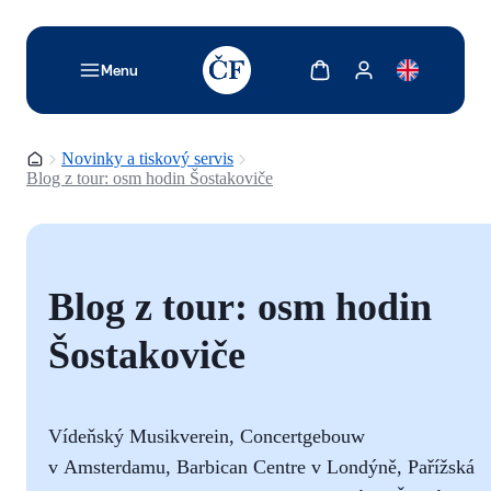
TODO: Add description for reader
Zobrazit košík
Zobrazit můj účet
Menu
Domovská stránka
Novinky a tiskový servis
Blog z tour: osm hodin Šostakoviče
Blog z tour: osm hodin
Šostakoviče
Vídeňský Musikverein, Concertgebouw
v Amsterdamu, Barbican Centre v Londýně, Pařížská