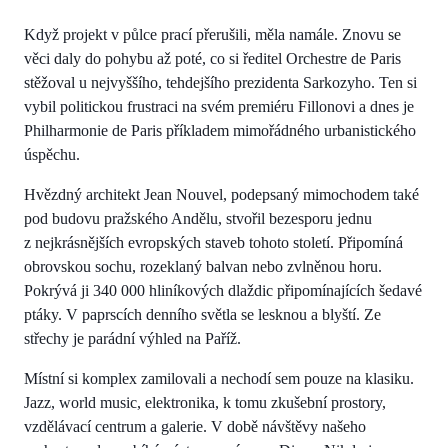
Když projekt v půlce prací přerušili, měla namále. Znovu se
věci daly do pohybu až poté, co si ředitel Orchestre de Paris
stěžoval u nejvyššího, tehdejšího prezidenta Sarkozyho. Ten si
vybil politickou frustraci na svém premiéru Fillonovi a dnes je
Philharmonie de Paris příkladem mimořádného urbanistického
úspěchu.
Hvězdný architekt Jean Nouvel, podepsaný mimochodem také
pod budovu pražského Andělu, stvořil bezesporu jednu
z nejkrásnějších evropských staveb tohoto století. Připomíná
obrovskou sochu, rozeklaný balvan nebo zvlněnou horu.
Pokrývá ji 340 000 hliníkových dlaždic připomínajících šedavé
ptáky. V paprscích denního světla se lesknou a blyští. Ze
střechy je parádní výhled na Paříž.
Místní si komplex zamilovali a nechodí sem pouze na klasiku.
Jazz, world music, elektronika, k tomu zkušební prostory,
vzdělávací centrum a galerie. V době návštěvy našeho