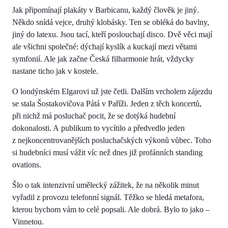
Jak připomínají plakáty v Barbicanu, každý člověk je jiný.
Někdo snídá vejce, druhý klobásky. Ten se obléká do bavlny,
jiný do latexu. Jsou tací, kteří poslouchají disco. Dvě věci mají
ale všichni společné: dýchají kyslík a kuckají mezi větami
symfonií. Ale jak začne Česká filharmonie hrát, vždycky
nastane ticho jak v kostele.
O londýnském Elgarovi už jste četli. Dalším vrcholem zájezdu
se stala Šostakovičova Pátá v Paříži. Jeden z těch koncertů,
při nichž má posluchač pocit, že se dotýká hudební
dokonalosti. A publikum to vycítilo a předvedlo jeden
z nejkoncentrovanějších posluchačských výkonů vůbec. Toho
si hudebníci musí vážit víc než dnes již profánních standing
ovations.
Šlo o tak intenzivní umělecký zážitek, že na několik minut
vyřadil z provozu telefonní signál. Těžko se hledá metafora,
kterou bychom vám to celé popsali. Ale dobrá. Bylo to jako –
Vinnetou.