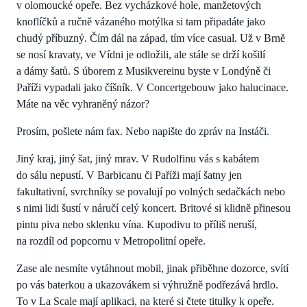
v olomoucké opeře. Bez vycházkové hole, manžetových
knoflíčků a ručně vázaného motýlka si tam připadáte jako
chudý příbuzný. Čím dál na západ, tím více casual. Už v Brně
se nosí kravaty, ve Vídni je odložili, ale stále se drží košilí
a dámy šatů. S úborem z Musikvereinu byste v Londýně či
Paříži vypadali jako číšník. V Concertgebouw jako halucinace.
Máte na věc vyhraněný názor?
Prosím, pošlete nám fax. Nebo napište do zpráv na Instáči.
Jiný kraj, jiný šat, jiný mrav. V Rudolfinu vás s kabátem
do sálu nepustí. V Barbicanu či Paříži mají šatny jen
fakultativní, svrchníky se povalují po volných sedačkách nebo
s nimi lidi šustí v náručí celý koncert. Britové si klidně přinesou
pintu piva nebo sklenku vína. Kupodivu to příliš neruší,
na rozdíl od popcornu v Metropolitní opeře.
Zase ale nesmíte vytáhnout mobil, jinak přiběhne dozorce, svítí
po vás baterkou a ukazovákem si výhružně podřezává hrdlo.
To v La Scale mají aplikaci, na které si čtete titulky k opeře.