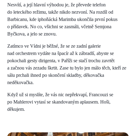
Nesvítí, a její hlavní výhodou je, že převede telefon
do leteckého režimu, takže nikdo nezvoní. Na rozdíl od
Barbicanu, kde iphoňácká Marimba ukončila první pokus
o přídavek. No co, všichni se zasmáli, včetně Semjona
Byčkova, a jelo se znovu.
Zatímco ve Vídni je běžné, že se ze zadní galerie
nad orchestrem vydáte na špacír až k zábradlí, abyste se
pokochali gesty dirigenta, v Paříži se stačí trochu zavrtět
a začnou vás zezadu škrtit. Zase tu bylo jen málo těch, kteří ze
sálu prchali ihned po skončení skladby, děkovačka
neděkovačka.
Když už si myslíte, že vás nic nepřekvapí, Francouzi se
po Mahlerovi vytasí se skandovaným aplausem. Hoši,
děkujem.