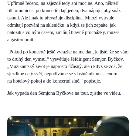
Upřímně řečeno, na zájezdě tedy ani moc ne. Ano, někteří
filharmonici si po koncertě dají jeden, dva nápoje, aby snáz
usnuli. Ale jinak tu převažuje disciplína. Mnozí vytrvale
odmítají pozvání na skleničku, a když se jich zeptáte, jak
naložili s volným časem, zmiňují hlavně procházky, muzea
a gastronomii.
„Pokud po koncertě ještě vyrazíte na mejdan, je jisté, že se vám
to druhý den vymstí,“ vysvětluje šéfdirigent Semjon Byčkov.
„Muzikantský život je naprosto úžasný, ale i když se zdá, že
sjezdíme celý svět, nepodíváme se vlastně nikam – jenom
na hotelový pokoj a do koncertní síně,“ popisuje.
Jak vypadá den Semjona Byčkova na tour, zjistíte ve videu.