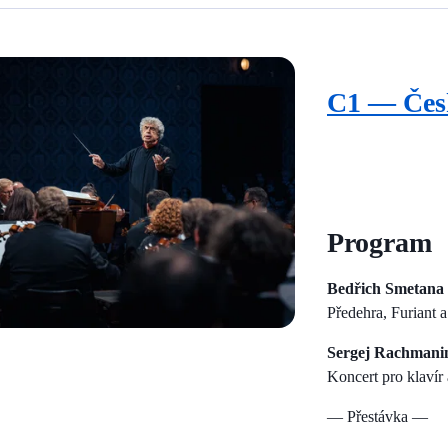
C1 — Česk
Program
Bedřich Smetana
Předehra, Furiant 
Sergej Rachmani
Koncert pro klavír 
— Přestávka —