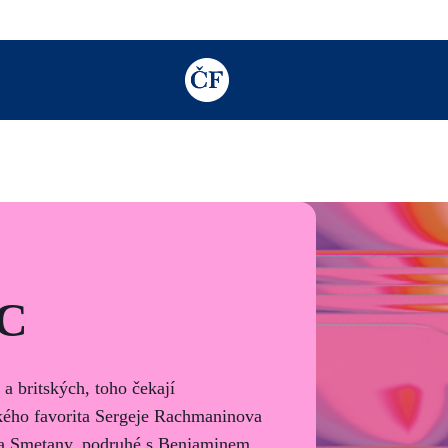
TODO: Add description for reader
 C
a britských, toho čekají
ěkého favorita Sergeje Rachmaninova
ha Smetany, podruhé s Benjaminem