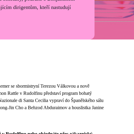
ujícím dirigentům, kteří nastudují
aemer se sbormistryní Terezou Válkovou a nově
 Rattle v Rudolfinu představí program bohatý
azionale di Santa Cecilia vypraví do Španělského sálu
Seong-Jin Cho a Behzod Abduraimov a houslistka Janine
ě v Rudolfinu nebo objednáte přes zákaznický