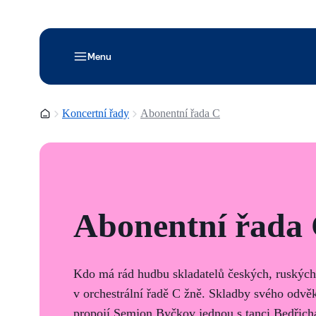
Menu
Domovská stránka
Koncertní řady
Abonentní řada C
Abonentní řada
Kdo má rád hudbu skladatelů českých, ruských 
v orchestrální řadě C žně. Skladby svého odv
propojí Semjon Byčkov jednou s tanci Bedřic