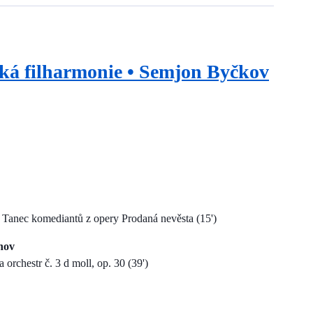
á filharmonie • Semjon Byčkov
a Tanec komediantů z opery Prodaná nevěsta (15')
nov
a orchestr č. 3 d moll, op. 30 (39')