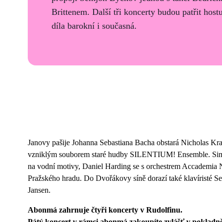
Brittenem. Další tři koncerty budou patřit host
díla barokní i současná.
Janovy pašije Johanna Sebastiana Bacha obstará Nicholas Kr
vzniklým souborem staré hudby SILENTIUM! Ensemble. Simon
na vodní motivy, Daniel Harding se s orchestrem Accademia N
Pražského hradu. Do Dvořákovy síně dorazí také klavíristé 
Jansen.
Abonmá zahrnuje čtyři koncerty v Rudolfinu.
Pátý koncert v rámci abonmá zakoupíte zvlášť v pokladn