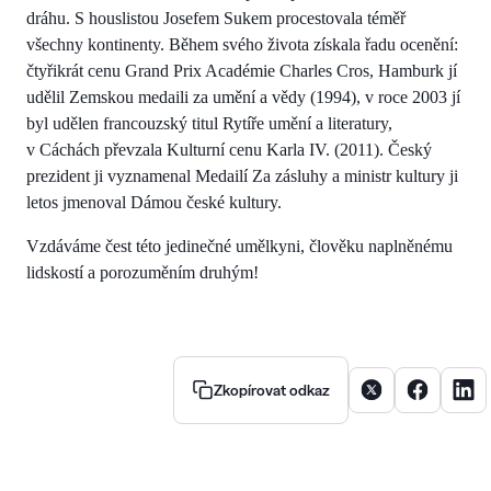
dráhu. S houslistou Josefem Sukem procestovala téměř
všechny kontinenty. Během svého života získala řadu ocenění:
čtyřikrát cenu Grand Prix Académie Charles Cros, Hamburk jí
udělil Zemskou medaili za umění a vědy (1994), v roce 2003 jí
byl udělen francouzský titul Rytíře umění a literatury,
v Cáchách převzala Kulturní cenu Karla IV. (2011). Český
prezident ji vyznamenal Medailí Za zásluhy a ministr kultury ji
letos jmenoval Dámou české kultury.
Vzdáváme čest této jedinečné umělkyni, člověku naplněnému
lidskostí a porozuměním druhým!
Sdílet článek na X
Sdílet člán
Sdíle
Zkopírovat odkaz