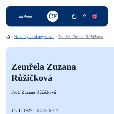
TODO: Add description for reader
Zobrazit košík
Zobrazit můj účet
Menu
Domovská stránka
Novinky a tiskový servis
Zemřela Zuzana Růžičková
Zemřela Zuzana
Růžičková
Prof. Zuzana Růžičková
14. 1. 1927 – 27. 9. 2017