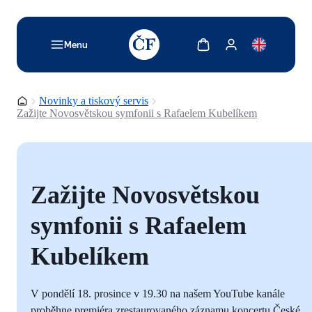
TODO: Add description for reader
Zobrazit košík
Zobrazit můj účet
Menu
Domovská stránka
Novinky a tiskový servis
Zažijte Novosvětskou symfonii s Rafaelem Kubelíkem
Zažijte Novosvětskou
symfonii s Rafaelem
Kubelíkem
V pondělí 18. prosince v 19.30 na našem YouTube kanále
proběhne premiéra zrestaurovaného záznamu koncertu České