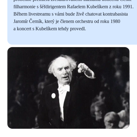
filharmonie s šéfdirigentem Rafaelem Kubelíkem z roku 1991.
Během livestreamu s vámi bude živě chatovat kontrabasista
Jaromír Černík, který je členem orchestru od roku 1980
a koncert s Kubelíkem tehdy provedl.