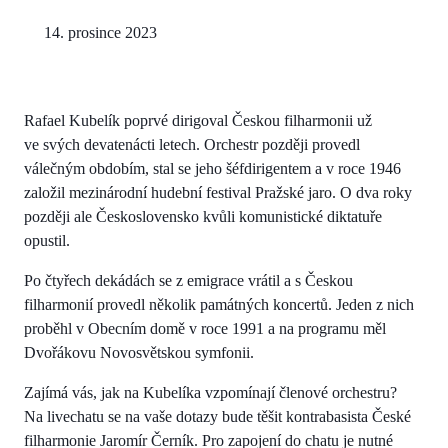
14. prosince 2023
Rafael Kubelík poprvé dirigoval Českou filharmonii už
ve svých devatenácti letech. Orchestr později provedl
válečným obdobím, stal se jeho šéfdirigentem a v roce 1946
založil mezinárodní hudební festival Pražské jaro. O dva roky
později ale Československo kvůli komunistické diktatuře
opustil.
Po čtyřech dekádách se z emigrace vrátil a s Českou
filharmonií provedl několik památných koncertů. Jeden z nich
proběhl v Obecním domě v roce 1991 a na programu měl
Dvořákovu Novosvětskou symfonii.
Zajímá vás, jak na Kubelíka vzpomínají členové orchestru?
Na livechatu se na vaše dotazy bude těšit kontrabasista České
filharmonie Jaromír Černík. Pro zapojení do chatu je nutné