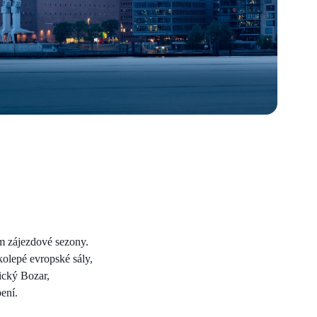
m zájezdové sezony.
kolepé evropské sály,
ický Bozar,
ení.