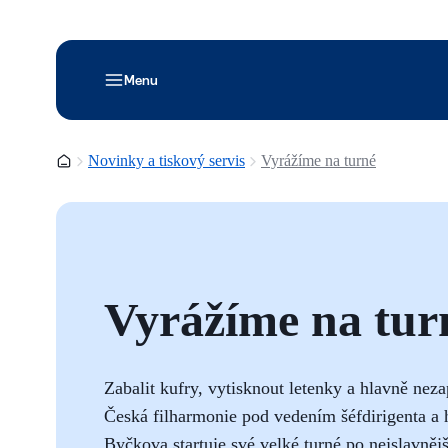
Menu
Domovská stránka
Novinky a tiskový servis
Vyrážíme na turné
Vyrážíme na tur
Zabalit kufry, vytisknout letenky a hlavně nez
Česká filharmonie pod vedením šéfdirigenta a
Byčkova startuje své velké turné po nejslavněj