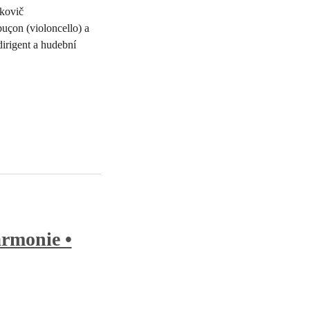
kovič
uçon (violoncello) a
irigent a hudební
armonie •