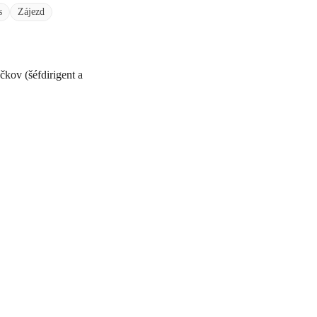
s
Zájezd
kov (šéfdirigent a