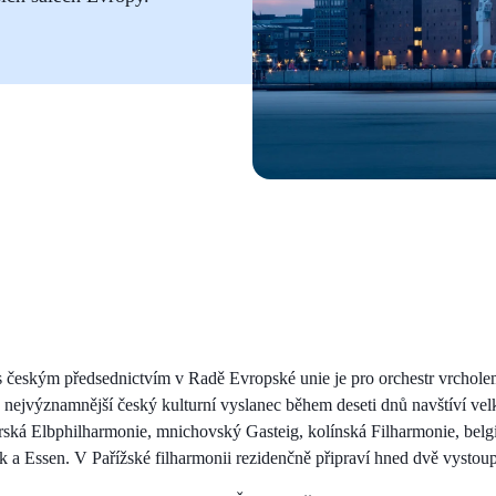
s českým předsednictvím v Radě Evropské unie je pro orchestr vrchole
 nejvýznamnější český kulturní vyslanec během deseti dnů navštíví vel
rská Elbphilharmonie, mnichovský Gasteig, kolínská Filharmonie, belg
a Essen. V Pařížské filharmonii rezidenčně připraví hned dvě vystoup