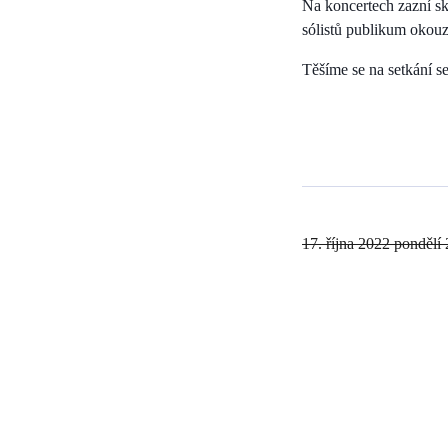
Na koncertech zazní s
sólistů publikum okouz
Těšíme se na setkání s
17. října 2022 pondělí