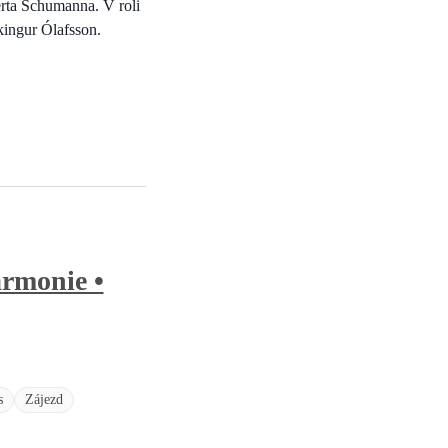
rta Schumanna. V roli
kingur Ólafsson.
armonie •
s
Zájezd