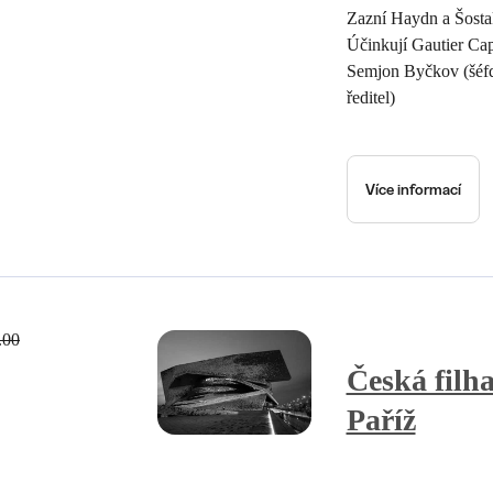
Zazní Haydn a Šosta
Účinkují Gautier Cap
Semjon Byčkov (šéfd
ředitel)
Více informací
.00
Česká filh
Paříž