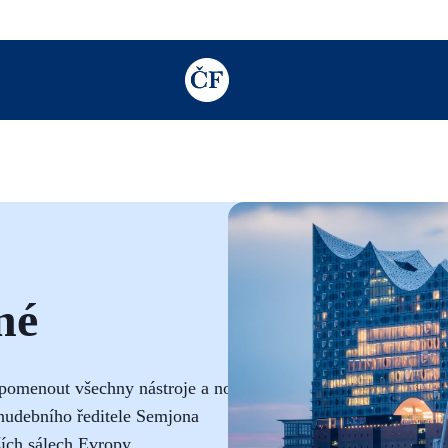
TODO: Add description for reader
né
apomenout všechny nástroje a noty!
 hudebního ředitele Semjona
ších sálech Evropy.