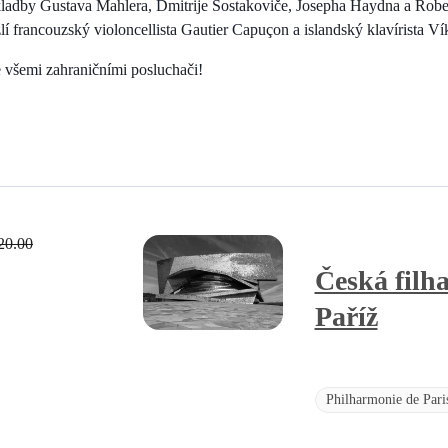
kladby Gustava Mahlera, Dmitrije Šostakoviče, Josepha Haydna a Robe
lí francouzský violoncellista Gautier Capuçon a islandský klavírista Ví
e všemi zahraničními posluchači!
20.00
Česká filh
Paříž
Philharmonie de Pari