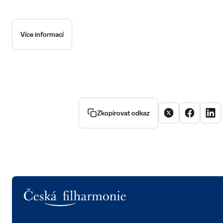
Více informací
Sdílet článek na X
Sdílet člán
Sdíle
Zkopírovat odkaz
Logo