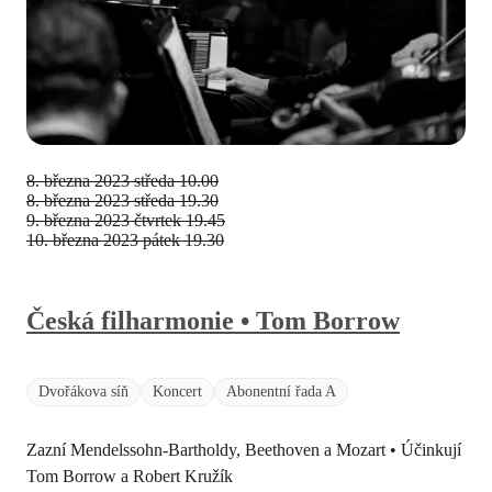
8. března 2023 středa
10.00
8. března 2023 středa
19.30
9. března 2023 čtvrtek
19.45
10. března 2023 pátek
19.30
Česká filharmonie • Tom Borrow
Dvořákova síň
Koncert
Abonentní řada A
Zazní Mendelssohn-Bartholdy, Beethoven a Mozart • Účinkují
Tom Borrow a Robert Kružík