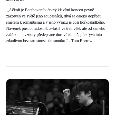
„Ačkoli je Beethovenův čtvrtý klavírní koncert pevně
zakotven ve světě jeho současníků, dívá se daleko dopředu
směrem k romantismu a v jeho výrazu je cosi hořkosladkého.
Navenek působí radostně, zvláště ve třetí větě, ale od samého
začátku, navzdory předepsané durové tónině, překrývá tuto
zdánlivou bezstarostnost stín smutku.“ - Tom Borrow