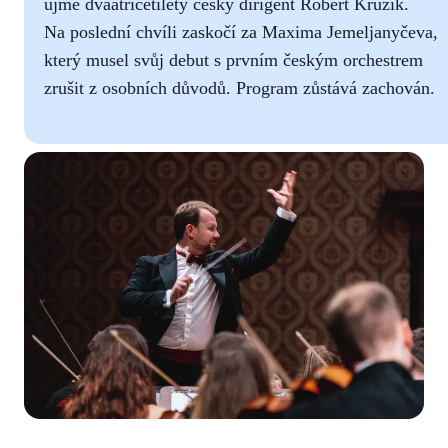
ujme dvaatřicetiletý český dirigent Robert Kružík.
Na poslední chvíli zaskočí za Maxima Jemeljanyčeva,
který musel svůj debut s prvním českým orchestrem
zrušit z osobních důvodů. Program zůstává zachován.